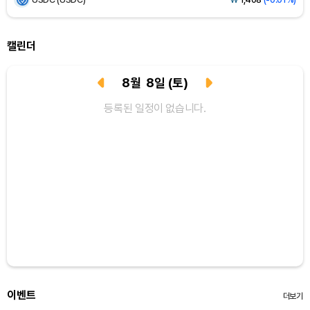
XRP (XRP)
₩
1,466
(+0.22%)
캘린더
Solana (SOL)
₩
106,220
(+1.89%)
8
월
8
일
(토)
TRON (TRX)
₩
462.8
(+0.31%)
등록된 일정이 없습니다.
Hyperliquid (HYPE)
₩
76,595
(-3.94%)
Dogecoin (DOGE)
₩
99.28
(+0.67%)
Bitcoin (BTC)
₩
91,461,642
(-0.20%)
이벤트
더보기