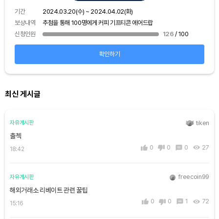
보상
기간
2024.03.20(수) ~ 2024.04.02(화)
신청
보상내역
추첨을 통해 100명에게 커피 기프티콘 에어드랍
신청인원
126
/ 100
확인하기
최신 게시글
tiken
자유게시판
출첵
0
0
0
27
18:42
freecoin99
자유게시판
해외거래소 리베이트 관련 꿀팁
0
0
1
72
15:16