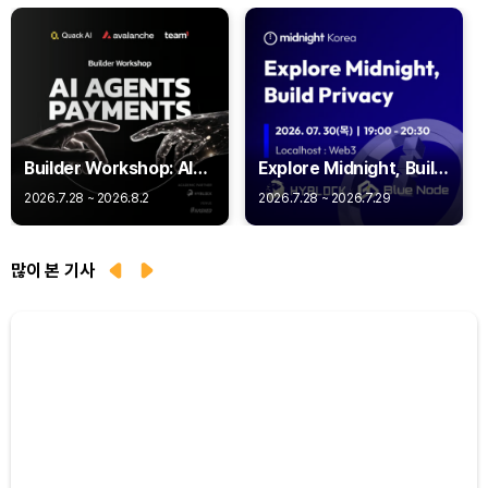
Builder Workshop: AI
Explore Midnight, Build
Agent Payments -
Privacy
2026.7.28 ~ 2026.8.2
2026.7.28 ~ 2026.7.29
Q402
많이 본 기사