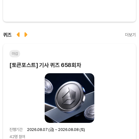
퀴즈
더보기
마감
마
[토큰포스트] 기사 퀴즈 658회차
[토
진행기간
2026.08.07 (금) ~ 2026.08.08 (토)
진행
42명 참여
48