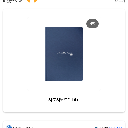
티켓스토어
더보기
4명
Dogecoin (DOGE)
₩
99.28
(+0.67%)
Bitcoin (BTC)
₩
91,461,642
(-0.20%)
Ethereum (ETH)
₩
2,699,718
(-0.54%)
사토시노트™ Lite
Tether USDt (USDT)
₩
1,407
(0.00%)
BNB (BNB)
₩
838,750
(+0.68%)
USDC (USDC)
₩
1,408
(-0.01%)