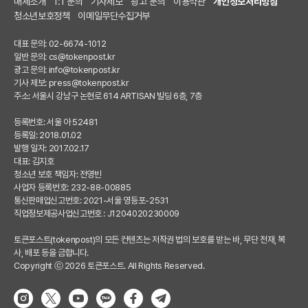
매체소개
1:1 문의
기사제보
광고 문의
이용약관
개인정보처리방침
청소년보호정책
이메일무단수집거부
대표 문의: 02-6674-1012
일반 문의:
cs@tokenpost.kr
광고 문의:
info@tokenpost.kr
기사 제보:
press@tokenpost.kr
주소: 서울시 강남구 논현로 614 ARTISAN 빌딩 6층, 7층
등록번호: 서울 아 52481
등록일: 2018.01.02
발행 일자: 2017.02.17
대표: 김지호
청소년 보호 책임자: 전영빈
사업자 등록번호: 232-88-00885
통신판매업신고번호: 2021-서울 영등포-2531
직업정보제공사업신고번호 : J1204020230009
토큰포스트(tokenpost)의 모든 컨텐츠는 저작권 법의 보호를 받는 바, 무단 전재, 복
사, 배포 등을 금합니다.
Copyright ⓒ 2026 토큰포스트. All Rights Reserved.