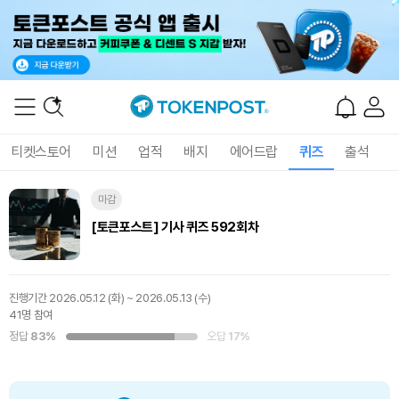
티켓스토어
미션
업적
배지
에어드랍
퀴즈
출석
마감
[토큰포스트] 기사 퀴즈 592회차
진행기간
2026.05.12 (화) ~ 2026.05.13 (수)
41명 참여
정답
83%
오답
17%