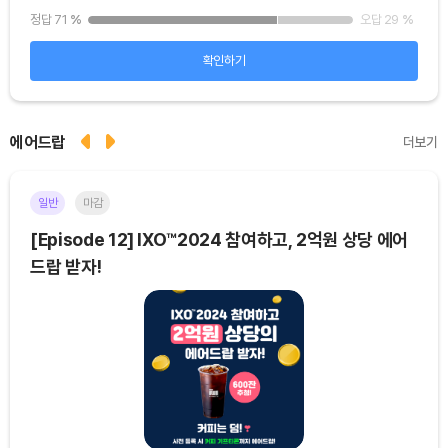
25
%
정답 71
%
오답 29
%
정답
확인하기
에어드랍
더보기
일반
마감
이더
[Episode 12] IXO™2024 참여하고, 2억원 상당 에어
[E
드랍 받자!
기간