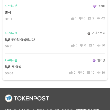
StarB
자유게시판
출석
1
0
2
42
10:01
가난스트롱
자유게시판
8/8 토요일 출석합니다!
0
0
1
86
09:31
릴라당
자유게시판
8/8-토 출석
2
0
10
89
06:04