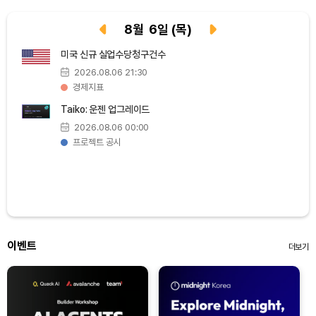
TRON (TRX)
₩
465.9
(-0.16%)
8
월
6
일
(목)
미국 신규 실업수당청구건수
Hyperliquid (HYPE)
₩
79,166
(-3.01%)
2026.08.06 21:30
경제지표
Dogecoin (DOGE)
₩
97.82
(-1.68%)
Taiko: 운젠 업그레이드
2026.08.06 00:00
Bitcoin (BTC)
₩
91,597,883
(-0.13%)
프로젝트 공시
이벤트
더보기