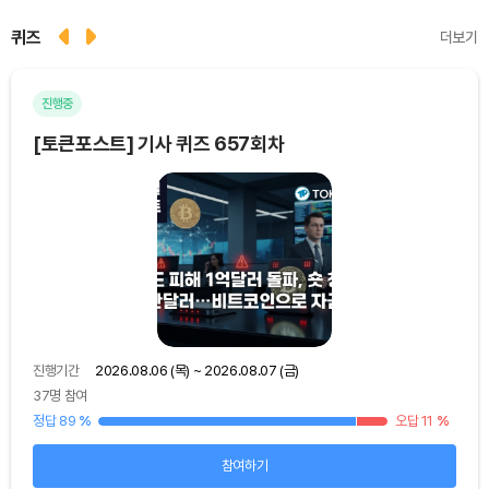
퀴즈
더보기
진행중
마
[토큰포스트] 기사 퀴즈 657회차
[토
진행기간
2026.08.06 (목) ~ 2026.08.07 (금)
진행
37명 참여
39명
15
%
정답 89
%
오답 11
%
정답
참여하기