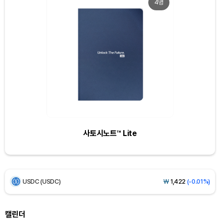
4명
Dogecoin (DOGE)
₩
97.82
(-1.68%)
Bitcoin (BTC)
₩
91,597,883
(-0.13%)
Ethereum (ETH)
₩
2,713,151
(+1.53%)
Tether USDt (USDT)
₩
1,421
(-0.03%)
사토시노트™ Lite
BNB (BNB)
₩
842,320
(-1.28%)
USDC (USDC)
₩
1,422
(-0.01%)
XRP (XRP)
₩
1,485
(-1.81%)
Solana (SOL)
₩
104,095
(-1.09%)
캘린더