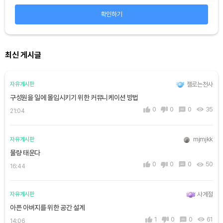
확인하기
최신 게시글
젤로는천사
자유게시판
구성원을 일에 몰입시키기 위한 커뮤니케이션 방법
0
0
0
35
21:04
mjmjkk
자유게시판
물량 태운다
0
0
0
50
16:44
사계절
자유게시판
아픈 아버지를 위한 공간 설계
1
0
0
61
14:06