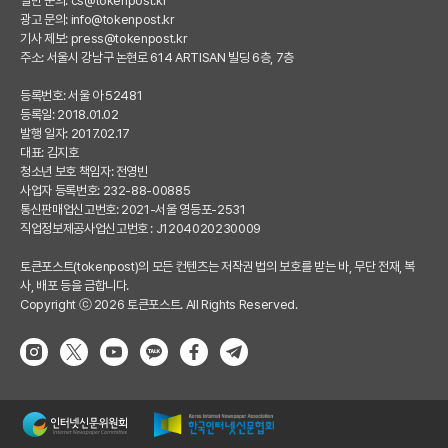
일반 문의:
cs@tokenpost.kr
광고 문의:
info@tokenpost.kr
기사 제보:
press@tokenpost.kr
주소: 서울시 강남구 논현로 614 ARTISAN 빌딩 6층, 7층
등록번호: 서울 아 52481
등록일: 2018.01.02
발행 일자: 2017.02.17
대표: 김지호
청소년 보호 책임자: 전영빈
사업자 등록번호: 232-88-00885
통신판매업신고번호: 2021-서울 영등포-2531
직업정보제공사업신고번호 : J1204020230009
토큰포스트(tokenpost)의 모든 컨텐츠는 저작권 법의 보호를 받는 바, 무단 전재, 복
사, 배포 등을 금합니다.
Copyright ⓒ 2026 토큰포스트. All Rights Reserved.