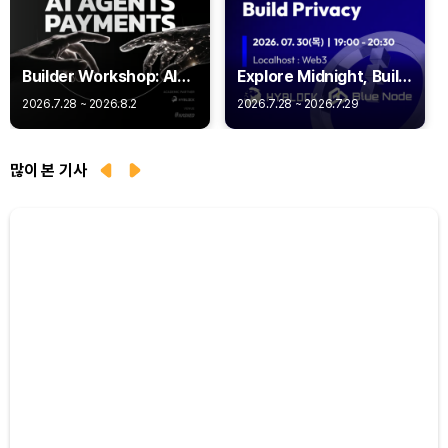
Builder Workshop: AI
Explore Midnight, Build
Agent Payments -
Privacy
2026.7.28 ~ 2026.8.2
2026.7.28 ~ 2026.7.29
Q402
많이 본 기사