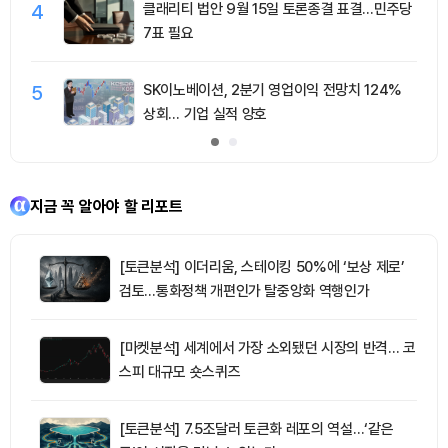
4
클래리티 법안 9월 15일 토론종결 표결…민주당
7표 필요
5
SK이노베이션, 2분기 영업이익 전망치 124%
상회… 기업 실적 양호
지금 꼭 알아야 할 리포트
[토큰분석] 이더리움, 스테이킹 50%에 ‘보상 제로’
검토…통화정책 개편인가 탈중앙화 역행인가
[마켓분석] 세계에서 가장 소외됐던 시장의 반격… 코
스피 대규모 숏스퀴즈
[토큰분석] 7.5조달러 토큰화 레포의 역설…‘같은