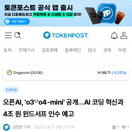
XRP (XRP)
₩
1,459
(-0.05%)
Solana (SOL)
₩
107,596
(+2.02%)
TRON (TRX)
₩
463.4
(+0.08%)
토픽
전체기사
암호화폐
블록체인
테크
경제
마켓
Hyperliquid (HYPE)
₩
76,858
(-0.30%)
Dogecoin (DOGE)
₩
98.71
(-0.23%)
Bitcoin (BTC)
₩
91,361,449
(-0.13%)
인공지능
오픈AI, 'o3'·'o4-mini' 공개…AI 코딩 혁신과
4조 원 윈드서프 인수 예고
김민준 기자
2025.04.17 (목) 07:04
1
1