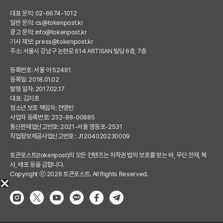
대표 문의: 02-6674-1012
일반 문의:
cs@tokenpost.kr
광고 문의:
info@tokenpost.kr
기사 제보:
press@tokenpost.kr
주소: 서울시 강남구 논현로 614 ARTISAN 빌딩 6층, 7층
등록번호: 서울 아 52481
등록일: 2018.01.02
발행 일자: 2017.02.17
대표: 김지호
청소년 보호 책임자: 전영빈
사업자 등록번호: 232-88-00885
통신판매업신고번호: 2021-서울 영등포-2531
직업정보제공사업신고번호 : J1204020230009
토큰포스트(tokenpost)의 모든 컨텐츠는 저작권 법의 보호를 받는 바, 무단 전재, 복
사, 배포 등을 금합니다.
Copyright ⓒ 2026 토큰포스트. All Rights Reserved.