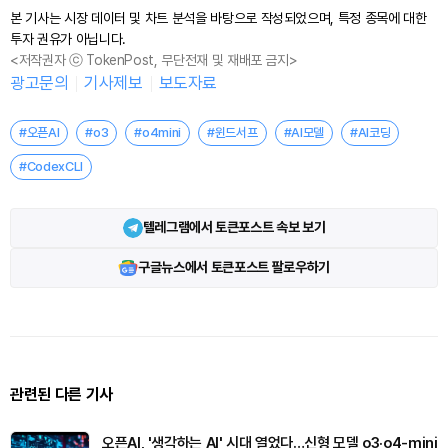
본 기사는 시장 데이터 및 차트 분석을 바탕으로 작성되었으며, 특정 종목에 대한
투자 권유가 아닙니다.
<저작권자 ⓒ TokenPost, 무단전재 및 재배포 금지>
광고문의
기사제보
보도자료
#오픈AI
#o3
#o4mini
#윈드서프
#AI모델
#AI코딩
#CodexCLI
텔레그램에서 토큰포스트 속보 보기
구글뉴스에서 토큰포스트 팔로우하기
관련된 다른 기사
오픈AI, '생각하는 AI' 시대 열었다…신형 모델 o3·o4-mini