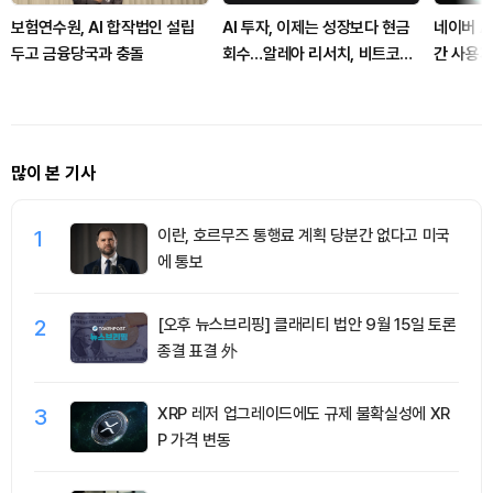
보험연수원, AI 합작법인 설립
AI 투자, 이제는 성장보다 현금
네이버 A
두고 금융당국과 충돌
회수…알레아 리서치, 비트코인·
간 사용자
이더리움도 같은 시험대 진단
많이 본 기사
1
이란, 호르무즈 통행료 계획 당분간 없다고 미국
에 통보
2
[오후 뉴스브리핑] 클래리티 법안 9월 15일 토론
종결 표결 外
3
XRP 레저 업그레이드에도 규제 불확실성에 XR
P 가격 변동