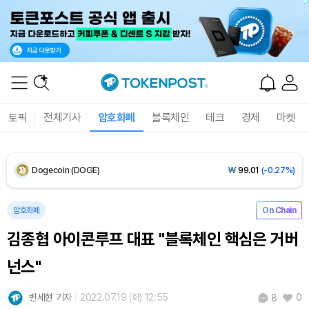
XRP (XRP)
₩
1,463
(-0.19%)
Solana (SOL)
₩
107,904
(+1.59%)
TRON (TRX)
₩
464.4
(+0.37%)
토픽
전체기사
암호화폐
블록체인
테크
경제
마켓
Hyperliquid (HYPE)
₩
76,741
(+0.19%)
Dogecoin (DOGE)
₩
99.01
(-0.27%)
Bitcoin (BTC)
₩
91,753,546
(+0.31%)
암호화폐
On Chain
김종협 아이콘루프 대표 "블록체인 핵심은 거버
넌스"
변세현 기자
2022.07.19 (화) 12:55
0
8