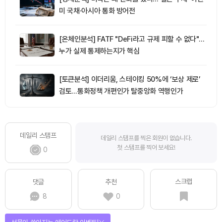
미 국채·아시아 통화 방어전
[온체인분석] FATF "DeFi라고 규제 피할 수 없다"…
누가 실제 통제하는지가 핵심
[토큰분석] 이더리움, 스테이킹 50%에 ‘보상 제로’
검토…통화정책 개편인가 탈중앙화 역행인가
데일리 스탬프
데일리 스탬프를 찍은 회원이 없습니다.
첫 스탬프를 찍어 보세요!
0
스크랩
댓글
추천
8
0