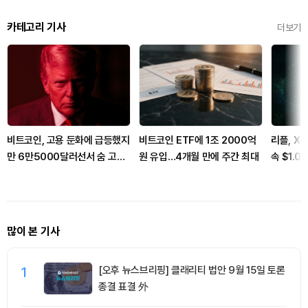
카테고리 기사
더보기
비트코인, 고용 둔화에 급등했지
비트코인 ETF에 1조 2000억
리플, X
만 6만5000달러선서 숨 고르
원 유입…4개월 만에 주간 최대
속 $1.
기
화
많이 본 기사
1
[오후 뉴스브리핑] 클래리티 법안 9월 15일 토론
종결 표결 外