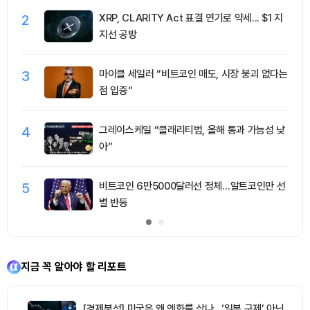
2
XRP, CLARITY Act 표결 연기로 약세... $1 지
지선 공방
3
마이클 세일러 “비트코인 매도, 시장 붕괴 없다는
점 입증”
4
그레이스케일 “클래리티법, 올해 통과 가능성 낮
아”
5
비트코인 6만5000달러선 정체…알트코인만 선
별 반등
지금 꼭 알아야 할 리포트
[경제분석] 미국은 왜 엔화를 샀나…‘일본 구제’ 아닌