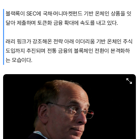
블랙록이 SEC에 국채·머니마켓펀드 기반 온체인 상품을 잇
XRP (XRP)
₩
1,458
(+0.04%)
달아 제출하며 토큰화 금융 확대에 속도를 내고 있다.
Solana (SOL)
₩
105,416
(+1.75%)
래리 핑크가 강조해온 전략 아래 이더리움 기반 온체인 주식
TRON (TRX)
₩
462.9
(+0.64%)
도입까지 추진되며 전통 금융의 블록체인 전환이 본격화하
는 모습이다.
Hyperliquid (HYPE)
₩
77,066
(-3.26%)
Dogecoin (DOGE)
₩
98.98
(+1.09%)