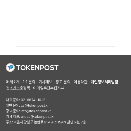
매체소개
1:1 문의
기사제보
광고 문의
이용약관
개인정보처리방침
청소년보호정책
이메일무단수집거부
대표 문의: 02-6674-1012
일반 문의:
cs@tokenpost.kr
광고 문의:
info@tokenpost.kr
기사 제보:
press@tokenpost.kr
주소: 서울시 강남구 논현로 614 ARTISAN 빌딩 6층, 7층