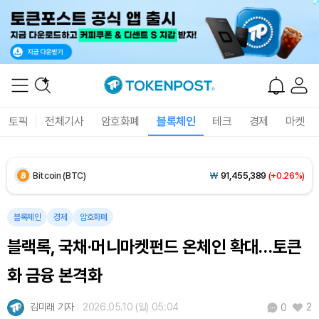
토픽
전체기사
암호화폐
블록체인
테크
경제
마켓
Bitcoin (BTC)
₩
91,455,389
(+0.26%)
Ethereum (ETH)
₩
2,702,004
(+0.32%)
블록체인
경제
암호화폐
블랙록, 국채·머니마켓펀드 온체인 확대…토큰
Tether USDt (USDT)
₩
1,407
(+0.01%)
화 금융 본격화
BNB (BNB)
₩
836,868
(+0.84%)
김미래 기자
2026.05.10 (일) 05:04
2
0
USDC (USDC)
₩
1,408
(+0.01%)