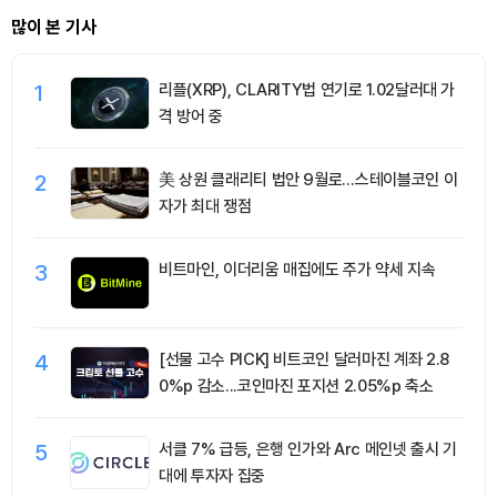
많이 본 기사
1
리플(XRP), CLARITY법 연기로 1.02달러대 가
격 방어 중
2
美 상원 클래리티 법안 9월로…스테이블코인 이
자가 최대 쟁점
3
비트마인, 이더리움 매집에도 주가 약세 지속
4
[선물 고수 PICK] 비트코인 달러마진 계좌 2.8
0%p 감소...코인마진 포지션 2.05%p 축소
5
서클 7% 급등, 은행 인가와 Arc 메인넷 출시 기
대에 투자자 집중