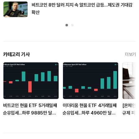
비트코인 8만 달러 지지 속 알트코인 급등…제도권 기대감
확산
카테고리 기사
더보기
비트코인 현물 ETF 5거래일째
이더리움 현물 ETF 4거래일째
[온체인분석
순유입세...하루 9885만 달러
순유입세...하루 4960만 달러
규제 피할
유치
유치
통제하는