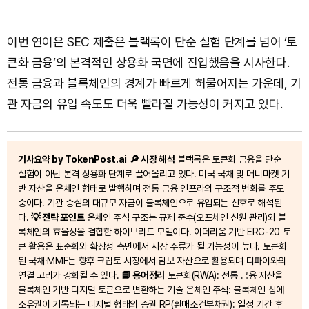
이번 연이은 SEC 제출은 블랙록이 단순 실험 단계를 넘어 ‘토
큰화 금융’의 본격적인 상용화 국면에 진입했음을 시사한다.
전통 금융과 블록체인의 경계가 빠르게 허물어지는 가운데, 기
관 자금의 유입 속도도 더욱 빨라질 가능성이 커지고 있다.
기사요약 by TokenPost.ai
🔎 시장 해석
블랙록은 토큰화 금융을 단순
실험이 아닌 본격 상용화 단계로 끌어올리고 있다. 미국 국채 및 머니마켓 기
반 자산을 온체인 형태로 발행하며 전통 금융 인프라의 구조적 변화를 주도
중이다. 기관 중심의 대규모 자금이 블록체인으로 유입되는 신호로 해석된
다.
💡 전략 포인트
온체인 주식 구조는 규제 준수(오프체인 신원 관리)와 블
록체인의 효율성을 결합한 하이브리드 모델이다. 이더리움 기반 ERC-20 토
큰 활용은 표준화와 확장성 측면에서 시장 주류가 될 가능성이 높다. 토큰화
된 국채·MMF는 향후 크립토 시장에서 담보 자산으로 활용되며 디파이와의
연결 고리가 강화될 수 있다.
📘 용어정리
토큰화(RWA): 전통 금융 자산을
블록체인 기반 디지털 토큰으로 변환하는 기술 온체인 주식: 블록체인 상에
소유권이 기록되는 디지털 형태의 증권 RP(환매조건부채권): 일정 기간 후