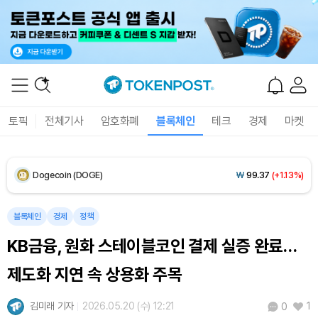
Solana (SOL)
₩
104,739
(+0.65%)
TRON (TRX)
₩
466.1
(+0.12%)
Hyperliquid (HYPE)
₩
77,400
(-3.19%)
토픽
전체기사
암호화폐
블록체인
테크
경제
마켓
Dogecoin (DOGE)
₩
99.37
(+1.13%)
Bitcoin (BTC)
₩
92,344,644
(+0.49%)
블록체인
경제
정책
KB금융, 원화 스테이블코인 결제 실증 완료…
제도화 지연 속 상용화 주목
김미래 기자
2026.05.20 (수) 12:21
1
0