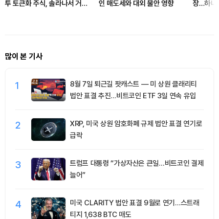
투 토큰화 주식, 솔라나서 거래
인 매도세와 대외 불안 영향
장…하나의
확대
거래 지
많이 본 기사
1
8월 7일 퇴근길 팟캐스트 — 미 상원 클래리티
법안 표결 추진…비트코인 ETF 3일 연속 유입
2
XRP, 미국 상원 암호화폐 규제 법안 표결 연기로
급락
3
트럼프 대통령 “가상자산은 큰일…비트코인 결제
늘어”
4
미국 CLARITY 법안 표결 9월로 연기…스트래
티지 1,638 BTC 매도