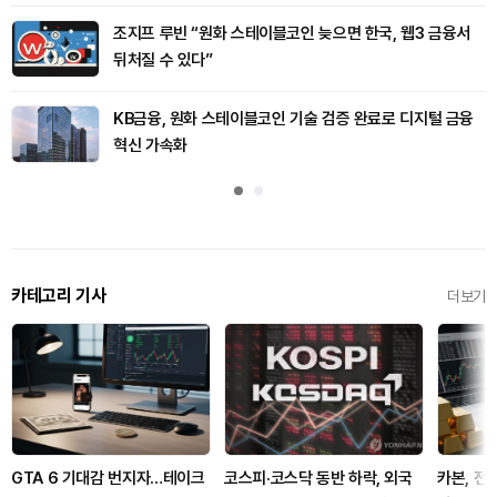
조지프 루빈 “원화 스테이블코인 늦으면 한국, 웹3 금융서
뒤처질 수 있다”
KB금융, 원화 스테이블코인 기술 검증 완료로 디지털 금융
혁신 가속화
카테고리 기사
더보기
GTA 6 기대감 번지자…테이크
코스피·코스닥 동반 하락, 외국
카본, 전