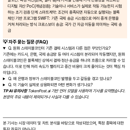
블코인: 특정 자산(원화, 달러 등)에 가치를 연동해 가격 변동성을 최소화한
디지털 자산 PoC(개념검증): 기술이나 서비스가 실제로 작동 가능한지 시험
하는 초기 검증 단계 스마트계약: 조건이 충족되면 자동으로 실행되는 블록
체인 기반 프로그램 SWIFT: 기존 국제 송금 시스템으로 여러 중개 은행을
거쳐 처리되는 방식 크로스보더 송금: 국가 간 자금 이동을 의미하는 국제 송
금
💡 자주 묻는 질문 (FAQ)
Q.
원화 스테이블코인이 기존 결제 시스템과 다른 점은 무엇인가요?
기존에는 카드사, 은행, 국제 송금망 등 여러 시스템이 분리되어 작동했지만, 원화
스테이블코인은 블록체인 상에서 결제·정산·송금을 하나의 흐름으로 처리할 수 있
습니다. 이로 인해 처리 속도가 빨라지고 중간 비용이 크게 줄어드는 것이 핵심 차
이입니다.
Q.
왜 은행과 정부가 스테이블코인 발행을 두고 갈등을 겪고 있나요?
Q.
이 기술이 실제로 상용화되면 어떤 변화가 생기나요?
TP AI 유의사항
TokenPost.ai 기반 언어 모델을 사용하여 기사를 요약했습니다.
본문의 주요 내용이 제외되거나 사실과 다를 수 있습니다.
본 기사는 시장 데이터 및 차트 분석을 바탕으로 작성되었으며, 특정 종목에 대한
투자 권유가 아닙니다.