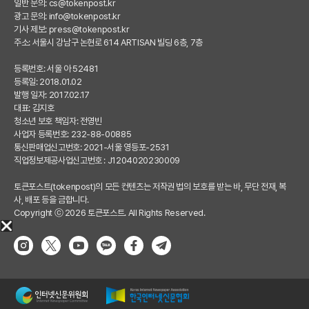
일반 문의:
cs@tokenpost.kr
광고 문의:
info@tokenpost.kr
기사 제보:
press@tokenpost.kr
주소: 서울시 강남구 논현로 614 ARTISAN 빌딩 6층, 7층
등록번호: 서울 아 52481
등록일: 2018.01.02
발행 일자: 2017.02.17
대표: 김지호
청소년 보호 책임자: 전영빈
사업자 등록번호: 232-88-00885
통신판매업신고번호: 2021-서울 영등포-2531
직업정보제공사업신고번호 : J1204020230009
토큰포스트(tokenpost)의 모든 컨텐츠는 저작권 법의 보호를 받는 바, 무단 전재, 복
사, 배포 등을 금합니다.
Copyright ⓒ 2026 토큰포스트. All Rights Reserved.