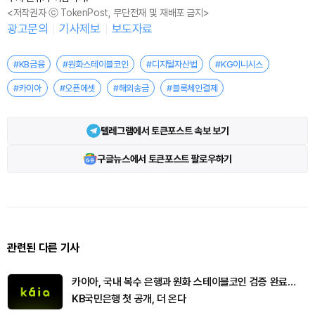
<저작권자 ⓒ TokenPost, 무단전재 및 재배포 금지>
광고문의
기사제보
보도자료
#KB금융
#원화스테이블코인
#디지털자산법
#KG이니시스
#카이아
#오픈에셋
#해외송금
#블록체인결제
텔레그램에서 토큰포스트 속보 보기
구글뉴스에서 토큰포스트 팔로우하기
관련된 다른 기사
카이아, 국내 복수 은행과 원화 스테이블코인 검증 완료…
KB국민은행 첫 공개, 더 온다