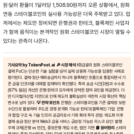
원·달러 환율이 1달러당 1,508.90원까지 오른 상황에서, 원화
연동 스테이블코인의 실사용 가능성은 더욱 주목받고 있다. 업
계에서는 제도만 정비되면 은행권과 핀테크, 블록체인 사업자
가 함께 움직이는 본격적인 원화 스테이블코인 시장이 열릴 수
있다는 관측이 나온다.
기사요약 by TokenPost.ai
🔎 시장 해석
KB금융의 원화 스테이블코인
결제 PoC는 단순한 기술 실험을 넘어 실제 상용화 가능성을 입증한 사례로
평가된다. 결제·정산·해외송금까지 하나의 블록체인 흐름으로 통합되면서 기
존 금융 인프라를 대체할 잠재력이 확인됐다. 특히 송금 시간(3분)과 수수료
(87% 절감) 개선은 은행·핀테크 모두에게 강력한 참여 유인을 제공한다. 다
만 디지털자산법 지연으로 인해 제도적 불확실성이 여전히 시장 확산의 핵심
변수로 남아 있다.
💡 전략 포인트
은행권: 스테이블코인을 기존 결제망 보완
수단으로 활용하며 주도권 경쟁 본격화 가능성 핀테크/블록체인 기업: 은행
과 협업 구조 속 기술 인프라 공급자로서 기회 확대 투자 관점: 제도화 이후
결제·송금·정산 분야 Web3 금융 서비스 급성장 가능성 리스크 요인: 발행
주체 규제(은행 vs 민간), 중앙은행 개입 수준, 법안 지연
📘 용어정리
스테이