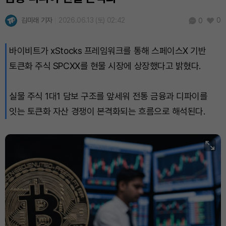
USDC (USDC)
₩
1,422
(0.00%)
김미래 기자
2026.06.13 (토) 02:42
0
0
XRP (XRP)
₩
1,491
(-2.31%)
바이비트가 xStocks 프레임워크를 통해 스페이스X 기반
Solana (SOL)
₩
104,543
(-0.85%)
토큰화 주식 SPCXX를 현물 시장에 상장했다고 밝혔다.
TRON (TRX)
₩
466.8
(+0.47%)
실물 주식 1대1 담보 구조를 앞세워 전통 금융과 디파이를
Hyperliquid (HYPE)
₩
80,131
(+0.79%)
잇는 토큰화 자산 경쟁이 본격화되는 흐름으로 해석된다.
Dogecoin (DOGE)
₩
99.07
(-0.81%)
Bitcoin (BTC)
₩
91,731,663
(+0.18%)