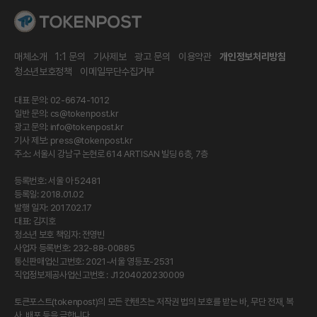
매체소개
1:1 문의
기사제보
광고 문의
이용약관
개인정보처리방침
청소년보호정책
이메일무단수집거부
대표 문의: 02-6674-1012
일반 문의:
cs@tokenpost.kr
광고 문의:
info@tokenpost.kr
기사 제보:
press@tokenpost.kr
주소: 서울시 강남구 논현로 614 ARTISAN 빌딩 6층, 7층
등록번호: 서울 아 52481
등록일: 2018.01.02
발행 일자: 2017.02.17
대표: 김지호
청소년 보호 책임자: 전영빈
사업자 등록번호: 232-88-00885
통신판매업신고번호: 2021-서울 영등포-2531
직업정보제공사업신고번호 : J1204020230009
토큰포스트(tokenpost)의 모든 컨텐츠는 저작권 법의 보호를 받는 바, 무단 전재, 복
사, 배포 등을 금합니다.