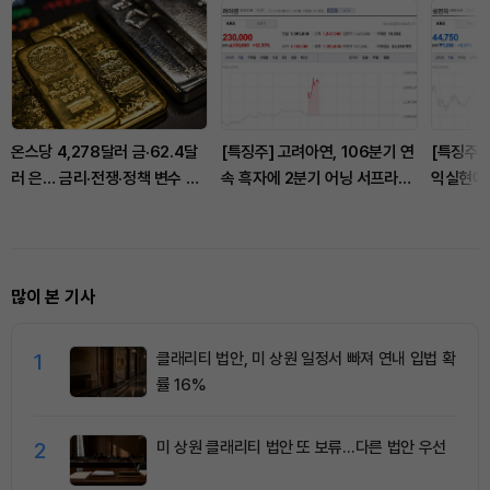
온스당 4,278달러 금·62.4달
[특징주] 고려아연, 106분기 연
[특징주]
러 은… 금리·전쟁·정책 변수 한
속 흑자에 2분기 어닝 서프라이
익실현에 
꺼번에 흔든다
즈…장 초반 12%대 급등
고르기
많이 본 기사
1
클래리티 법안, 미 상원 일정서 빠져 연내 입법 확
률 16%
2
미 상원 클래리티 법안 또 보류…다른 법안 우선