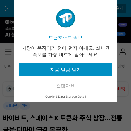
앱으로 더 간편하게 이용해보세요
앱 열기
토큰포스트 속보
시장이 움직이기 전에 먼저 아세요. 실시간
속보를 가장 빠르게 받아보세요.
Dogecoin (DOGE)
₩
99.07
(-0.81%)
토픽
전체기사
암호화폐
블록체인
테크
경제
마켓
지금 알림 받기
Bitcoin (BTC)
₩
91,731,663
(+0.18%)
괜찮아요
Ethereum (ETH)
₩
2,700,606
(+1.41%)
Cookie & Data Storage Detail
Tether USDt (USDT)
₩
1,421
(-0.02%)
블록체인
경제
바이비트, 스페이스X 토큰화 주식 상장…전통
BNB (BNB)
₩
843,288
(-1.42%)
금융·디파이 연결 본격화