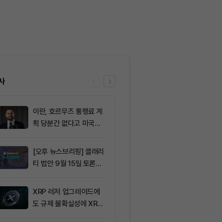
사
이란, 호르무즈 통행료 계
6
XRP, CLARI
획 당분간 없다고 미국에
결 연기로 약세..
통보
선 공방
[오후 뉴스브리핑] 클래리
7
그레이스케일 
티 법안 9월 15일 토론종
법, 올해 통과
결 표결 外
아”
XRP 레저 업그레이드에
8
마이클 세일러
도 규제 불확실성에 XRP
매도, 시장 붕
가격 변동
입증”