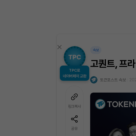
속보
고퀀트, 프라
TPC로
네이버페이 교환
토큰포스트 속보
202
링크복사
공유