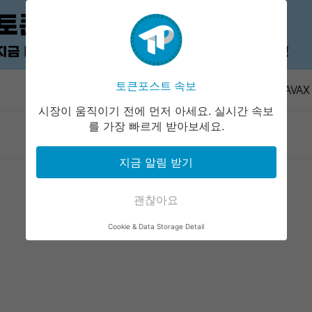
암호화폐 3
는 모두 적
토큰포스트 속보
속보
YZY·AVA
시장이 움직이기 전에 먼저 아세요. 실시간 속보
낸슨 CEO
를 가장 빠르게 받아보세요.
마켓정보
라운지
커뮤니티
서비스
능성 낮아”
칼시 올해 
지금 알림 받기
폐 결제카
아람코, 정
공격 주장
괜찮아요
암호화폐 3
Cookie & Data Storage Detail
는 모두 적
YZY·AVA