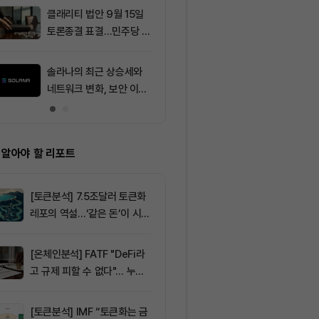
클래리티 법안 9월 15일
9
[오후 시세브리
토론종결 표결…민주당 7
폐 시장 혼조세
표 필요
인 64,762달
움 1,913달러
솔라나의 최근 상승세와
10
[이더 옵션 데
네트워크 변화, 보안 이슈
제약정 42억1
분석
러…1950달러
래량 선두
 알아야 할 리포트
[토큰분석] 7.5조달러 토큰화
레포의 역설…‘같은 돈’이 시장
을 건널 수 있는가
[온체인분석] FATF "DeFi라
고 규제 피할 수 없다"… 누가
실제 통제하는지가 핵심
[토큰분석] IMF “토큰화는 금