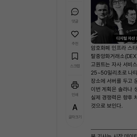
댓글
추천
암호화폐 인프라 스타
탈중앙화거래소(DEX) 
고퀀트는 자사 서비스 
스크랩
25~50밀리초로 나
장소에 서버를 두고 
이번 계획은 솔라나 
인쇄
실제 경쟁력은 향후 
것으로 보인다.
글자크기
본 기사는 시장 데이