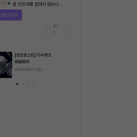
융 인프라를 없애지 않는다…
‘하이브리드 FMI’로 재편할
선물 받자!
뿐”
4
/
4
마감
[토큰포스트] 기사 퀴즈
[토큰포스트] 기사 
658회차
657회차
2026.08.07 (금) ~
2026.08.06 (목) ~
2026.08.08 (토)
2026.08.07 (금)