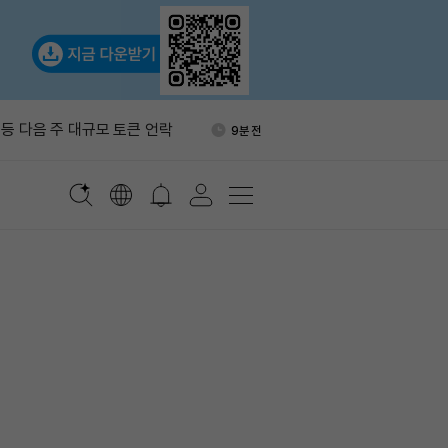
사 이번 주 실적 발표…1분기
48분 전
자
X 등 다음 주 대규모 토큰 언락
9분 전
 “로빈후드, 자체 토큰 출시 가
15분 전
거래액 1480억달러…암호화
28분 전
드도 최고치
유소 화재 진화…후티 반군이
36분 전
했다
사 이번 주 실적 발표…1분기
48분 전
자
X 등 다음 주 대규모 토큰 언락
9분 전