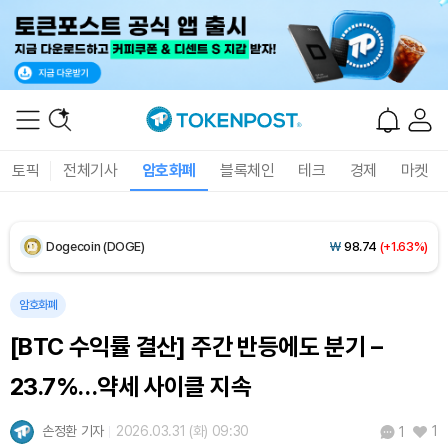
XRP (XRP)
₩
1,458
(+1.33%)
Solana (SOL)
₩
105,034
(+2.64%)
TRON (TRX)
₩
461.0
(-0.01%)
토픽
전체기사
암호화폐
블록체인
테크
경제
마켓
Hyperliquid (HYPE)
₩
76,477
(-2.15%)
Dogecoin (DOGE)
₩
98.74
(+1.63%)
Bitcoin (BTC)
₩
91,495,009
(+1.11%)
암호화폐
[BTC 수익률 결산] 주간 반등에도 분기 –
23.7%…약세 사이클 지속
손정환 기자
2026.03.31 (화) 09:30
1
1