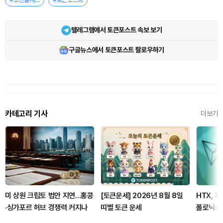
텔레그램에서 토큰포스트 속보 보기
구글뉴스에서 토큰포스트 팔로우하기
카테고리 기사
더보기
미 상원 크립토 법안 지연…홍콩
[토큰운세] 2026년 8월 8일
HTX, 
·싱가포르 허브 경쟁력 커지나
띠별 토큰 운세
폴로닉스