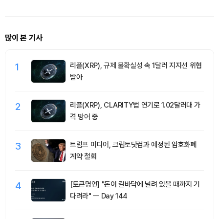
많이 본 기사
1
리플(XRP), 규제 불확실성 속 1달러 지지선 위협
받아
2
리플(XRP), CLARITY법 연기로 1.02달러대 가
격 방어 중
3
트럼프 미디어, 크립토닷컴과 예정된 암호화폐
계약 철회
4
[토큰명언] "돈이 길바닥에 널려 있을 때까지 기
다려라" ㅡ Day 144