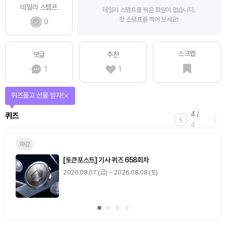
데일리 스탬프
데일리 스탬프를 찍은 회원이 없습니다.
첫 스탬프를 찍어 보세요!
0
스크랩
댓글
추천
1
1
퀴즈풀고 선물 받자!
4
/
퀴즈
4
마감
[토큰포스트] 기사 퀴즈 658회차
2026.08.07 (금) ~ 2026.08.08 (토)