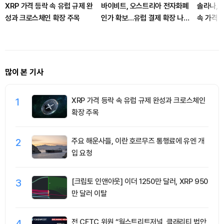
XRP 가격 등락 속 유럽 규제 완
바이비트, 오스트리아 전자화폐
솔라나, 
성과 크로스체인 확장 주목
인가 확보…유럽 결제 확장 나선
속 가격 
다
많이 본 기사
1
XRP 가격 등락 속 유럽 규제 완성과 크로스체인
확장 주목
2
주요 해운사들, 이란 호르무즈 통행료에 유엔 개
입 요청
3
[크립토 인앤아웃] 이더 1250만 달러, XRP 950
만 달러 이탈
4
전 CFTC 위원 “월스트리트저널, 클래리티 법안