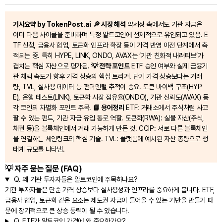
기사요약 by TokenPost.ai
🔎 시장 해석
약세장 속에서도 기관 자금은
이미 다음 사이클을 준비하며 특정 알트코인에 선제적으로 유입되고 있음. E
TF 신청, 금융사 협업, 토큰화 인프라 확장 등이 가격 반영 이전 단계에서 축
적되는 중. 특히 HYPE, LINK, ONDO, AVAX는 ‘기관 친화적 내러티브’가
겹치는 핵심 자산으로 평가됨.
💡 전략 포인트
ETF 승인 여부와 실제 금융기
관 채택 속도가 향후 가격 상승의 핵심 트리거. 단기 가격 상승보다는 거래
량, TVL, 실사용 데이터 등 펀더멘털 추적이 중요. 토큰 바이백 구조(HYP
E), 은행 테스트(LINK), 토큰화 시장 점유율(ONDO), 기관 신뢰도(AVAX) 등
각 코인의 차별화 포인트 주목.
📘 용어정리
ETF: 거래소에서 주식처럼 사고
팔 수 있는 펀드, 기관 자금 유입 통로 역할. 토큰화(RWA): 실물 자산(주식,
채권 등)을 블록체인에서 거래 가능하게 만든 것. CCIP: 서로 다른 블록체인
을 연결하는 체인링크의 핵심 기술. TVL: 플랫폼에 예치된 자산 총량으로 생
태계 규모를 나타냄.
💡 자주 묻는 질문 (FAQ)
Q.
왜 기관 투자자들은 알트코인에 주목하나요?
기관 투자자들은 단순 가격 상승보다 실사용성과 인프라를 중요하게 봅니다. ETF,
금융사 협업, 토큰화 같은 요소는 제도권 자금이 들어올 수 있는 기반을 만들기 때
문에 장기적으로 큰 상승 동력이 될 수 있습니다.
Q.
ETF가 알트코인 가격에 왜 중요한가요?