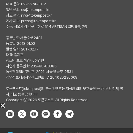
대표 문의: 02-6674-1012
일반 문의:
cs@tokenpost.kr
광고 문의:
info@tokenpost.kr
기사 제보:
press@tokenpost.kr
주소: 서울시 강남구 논현로 614 ARTISAN 빌딩 6층, 7층
등록번호: 서울 아 52481
등록일: 2018.01.02
발행 일자: 2017.02.17
대표: 김지호
청소년 보호 책임자: 전영빈
사업자 등록번호: 232-88-00885
통신판매업신고번호: 2021-서울 영등포-2531
직업정보제공사업신고번호 : J1204020230009
토큰포스트(tokenpost)의 모든 컨텐츠는 저작권 법의 보호를 받는 바, 무단 전재, 복
사, 배포 등을 금합니다.
Copyright ⓒ 2026 토큰포스트. All Rights Reserved.