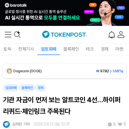
Solana (SOL)
₩
104,095
(-1.09%)
TRON (TRX)
₩
465.9
(-0.16%)
Hyperliquid (HYPE)
₩
79,166
(-3.01%)
토픽
전체기사
암호화폐
블록체인
테크
경제
마켓
Dogecoin (DOGE)
₩
97.82
(-1.68%)
Bitcoin (BTC)
₩
91,597,883
(-0.13%)
암호화폐
블록체인
경제
기관 자금이 먼저 보는 알트코인 4선…하이퍼
리퀴드·체인링크 주목된다
김하린 기자
2026.04.13 (월) 13:21
5
5