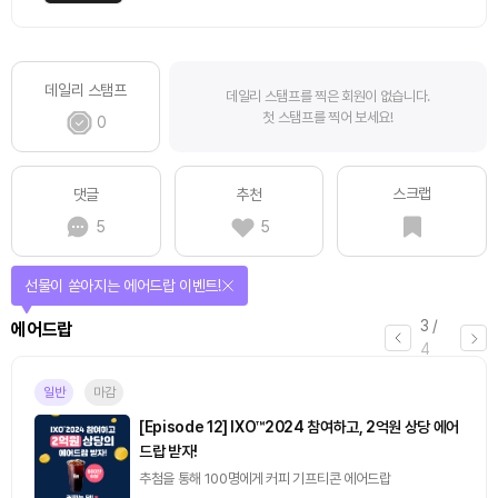
데일리 스탬프
데일리 스탬프를 찍은 회원이 없습니다.
첫 스탬프를 찍어 보세요!
0
스크랩
댓글
추천
5
5
퀴즈풀고 선물 받자!
4
/
퀴즈
4
진행중
[토큰포스트] 기사 퀴즈 657회차
2026.08.06 (목) ~ 2026.08.07 (금)