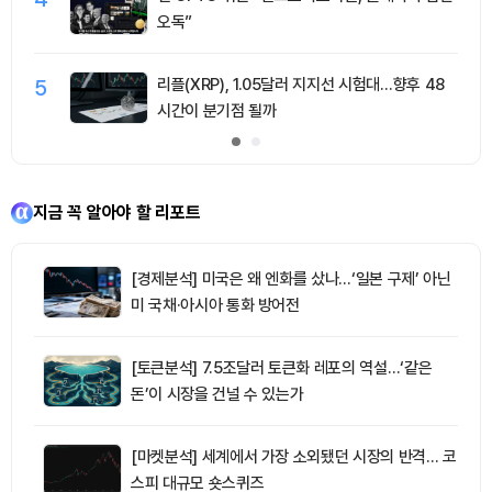
오독”
5
리플(XRP), 1.05달러 지지선 시험대…향후 48
시간이 분기점 될까
지금 꼭 알아야 할 리포트
[경제분석] 미국은 왜 엔화를 샀나…‘일본 구제’ 아닌
미 국채·아시아 통화 방어전
[토큰분석] 7.5조달러 토큰화 레포의 역설…‘같은
돈’이 시장을 건널 수 있는가
[마켓분석] 세계에서 가장 소외됐던 시장의 반격… 코
스피 대규모 숏스퀴즈