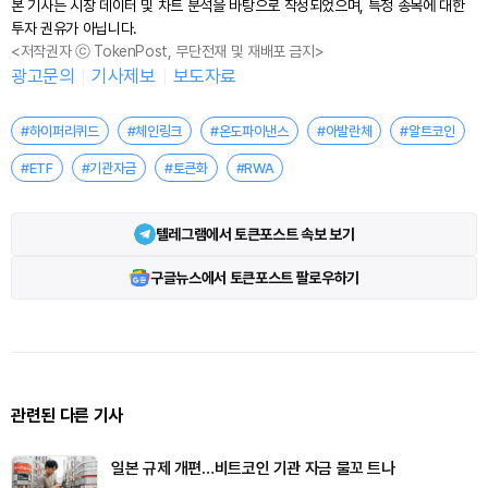
본 기사는 시장 데이터 및 차트 분석을 바탕으로 작성되었으며, 특정 종목에 대한
투자 권유가 아닙니다.
<저작권자 ⓒ TokenPost, 무단전재 및 재배포 금지>
광고문의
기사제보
보도자료
#하이퍼리퀴드
#체인링크
#온도파이낸스
#아발란체
#알트코인
#ETF
#기관자금
#토큰화
#RWA
텔레그램에서 토큰포스트 속보 보기
구글뉴스에서 토큰포스트 팔로우하기
관련된 다른 기사
일본 규제 개편…비트코인 기관 자금 물꼬 트나