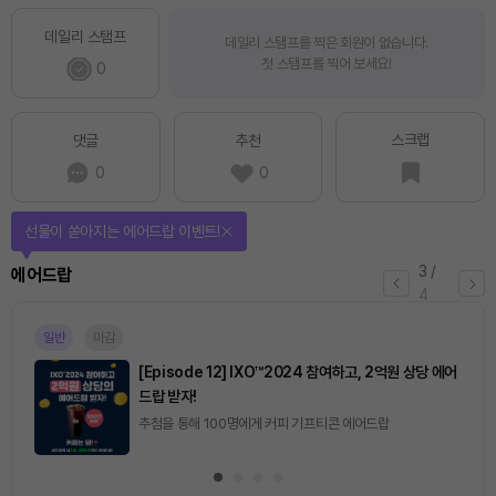
데일리 스탬프
데일리 스탬프를 찍은 회원이 없습니다.
첫 스탬프를 찍어 보세요!
0
스크랩
댓글
추천
0
0
퀴즈풀고 선물 받자!
4
/
퀴즈
4
마감
[토큰포스트] 기사 퀴즈 658회차
2026.08.07 (금) ~ 2026.08.08 (토)