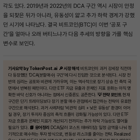
각도 있다. 2019년과 2022년의 DCA 구간 역시 시장이 안정
을 되찾은 뒤가 아니라, 유동성이 얇고 추가 하락 경계가 강했
던 시기에 나타났다. 결국 비트코인(BTC)이 이번 ‘공포 구
간’을 얼마나 오래 버티느냐가 다음 추세의 방향을 가를 핵심
변수로 보인다.
기사요약 by TokenPost.ai
🔎 시장 해석
비트코인이 과거 강세장 직전마
다 등장했던 ‘DCA(분할매수) 구간’에 다시 진입한 것으로 분석된다. 시장 전
반의 심리는 공포와 비관에 가까우며, 이는 역사적으로 장기 상승 전 축적 국
면에서 반복된 패턴이다. 다만 ETF 자금 유출과 온체인 지표 둔화는 아직 명
확한 바닥 신호가 아니라는 점에서 신중론도 공존한다.
💡 전략 포인트
현재
구간은 단기 트레이딩보다 장기 분할 매수 관점에서 접근하는 전략이 유효한
구간으로 해석된다. 과거 사례처럼 ‘비관적 심리 + 낮은 유동성’ 환경이 이어
질 경우, 장기 투자자 중심의 축적 흐름이 강화될 가능성이 있다. 다만 ETF
자금 흐름과 온체인 지표가 개선되기 전까지는 추가 하락 가능성도 열어둘
필요가 있다.
📘 용어정리
DCA(달러 코스트 애버리징): 일정 금액을 나눠 정
기적으로 매수하는 투자 방식으로, 변동성 리스크를 줄이는 전략. Realized