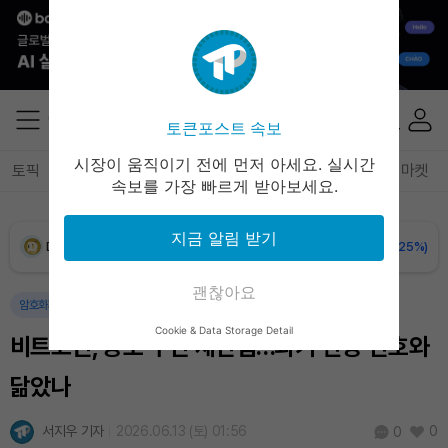
XRP (XRP)
₩
1,459
(+0.11%)
Solana (SOL)
₩
107,682
(+2.15%)
토큰포스트 속보
TRON (TRX)
₩
463.7
(+0.19%)
시장이 움직이기 전에 먼저 아세요. 실시간
토픽
전체기사
암호화폐
블록체인
테크
경제
마켓
속보를 가장 빠르게 받아보세요.
Hyperliquid (HYPE)
₩
76,856
(-0.28%)
지금 알림 받기
Dogecoin (DOGE)
₩
98.72
(-0.25%)
괜찮아요
Bitcoin (BTC)
₩
91,371,923
(-0.09%)
암호화폐
경제
Cookie & Data Storage Detail
비트코인, 공포 구간 재진입…과거 반등 신호와
닮았나
서지우 기자
2026.06.13 (토) 01:56
0
0