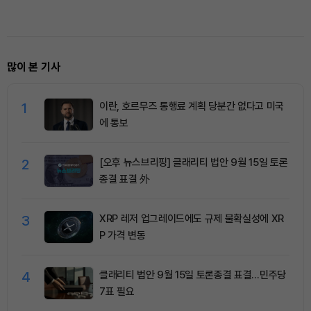
증 늘린다
쳐
많이 본 기사
1
이란, 호르무즈 통행료 계획 당분간 없다고 미국
에 통보
2
[오후 뉴스브리핑] 클래리티 법안 9월 15일 토론
종결 표결 外
3
XRP 레저 업그레이드에도 규제 불확실성에 XR
P 가격 변동
4
클래리티 법안 9월 15일 토론종결 표결…민주당
7표 필요