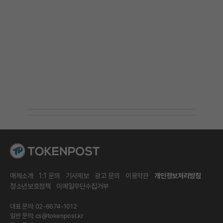
매체소개
1:1 문의
기사제보
광고 문의
이용약관
개인정보처리방침
청소년보호정책
이메일무단수집거부
대표 문의: 02-6674-1012
일반 문의:
cs@tokenpost.kr