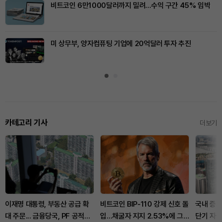
비트코인 6만1000달러까지 밀려…수익 구간 45% 임박
미 상무부, 양자컴퓨팅 기업에 20억달러 투자 추진
카테고리 기사
더보기
이재명 대통령, 부동산 공급 확
비트코인 BIP-110 강제 신호 돌
국내 증시
대 주문... 금융당국, PF 공적보
입…채굴자 지지 2.53%에 그
단기 자금