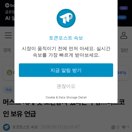
XRP (XRP)
₩
1,488
(-1.84%)
Solana (SOL)
₩
104,368
(-1.01%)
토큰포스트 속보
TRON (TRX)
₩
465.2
(-0.30%)
시장이 움직이기 전에 먼저 아세요. 실시간
경제
마켓
정책
정치
인사이트
브리핑
속보
일반
속보를 가장 빠르게 받아보세요.
Hyperliquid (HYPE)
₩
79,465
(-2.67%)
지금 알림 받기
Dogecoin (DOGE)
₩
98.48
(-0.94%)
괜찮아요
Bitcoin (BTC)
₩
91,946,096
(+0.78%)
속보
Cookie & Data Storage Detail
머스크 세계 첫 조만장자 됐다는 주장…비트코
인 보유 언급
토큰포스트 속보
2026.06.13 (토) 01:47
1
0