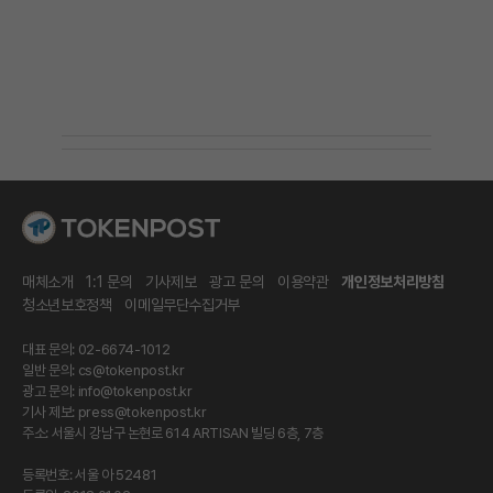
매체소개
1:1 문의
기사제보
광고 문의
이용약관
개인정보처리방침
청소년보호정책
이메일무단수집거부
대표 문의: 02-6674-1012
일반 문의:
cs@tokenpost.kr
광고 문의:
info@tokenpost.kr
기사 제보:
press@tokenpost.kr
주소: 서울시 강남구 논현로 614 ARTISAN 빌딩 6층, 7층
등록번호: 서울 아 52481