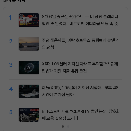
많이 본 기사
1
8월 6일 출근길 팟캐스트 — 미 상원 클래리티
법안 또 밀렸다…비트코인·이더리움 반등 속 숏
청산 2.35억달러
2
주요 해운사들, 이란 호르무즈 통행료에 유엔 개
입 요청
3
XRP, 1.06달러 지지선 아래로 추락할까? 규제
입법과 기관 자금 유입 관건
4
리플(XRP), 1.05달러 지지선 시험대…향후 48
시간이 분기점 될까
5
ETF스토어 대표 “CLARITY 법안 논의, 암호화
폐 교육 필요성 드러내”