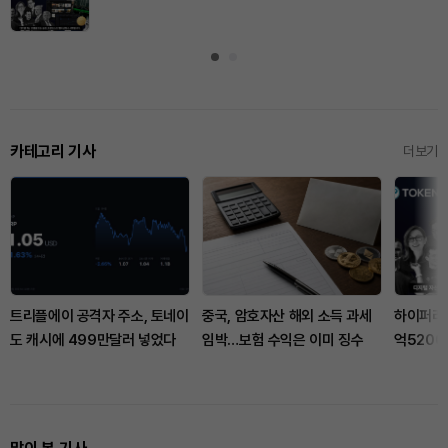
카테고리 기사
더보기
트리플에이 공격자 주소, 토네이
중국, 암호자산 해외 소득 과세
하이퍼리퀴
도 캐시에 499만달러 넣었다
임박…보험 수익은 이미 징수
억5200