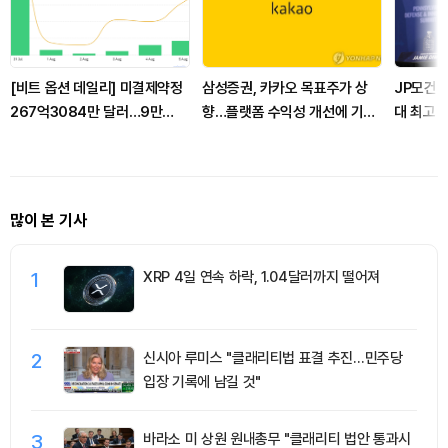
[비트 옵션 데일리] 미결제약정
삼성증권, 카카오 목표주가 상
JP모건 
267억3084만 달러…9만
향…플랫폼 수익성 개선에 기대
대 최고 
6000 달러 콜옵션 거래량 선두
감
많이 본 기사
1
XRP 4일 연속 하락, 1.04달러까지 떨어져
2
신시아 루미스 "클래리티법 표결 추진…민주당
입장 기록에 남길 것"
3
바라소 미 상원 원내총무 "클래리티 법안 통과시