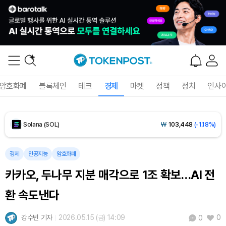
Tether USDt (USDT)
₩
1,424
(+0.01%)
BNB (BNB)
₩
845,805
(+0.02%)
USDC (USDC)
₩
1,425
(0.00%)
암호화폐
블록체인
테크
경제
마켓
정책
정치
인사
XRP (XRP)
₩
1,466
(-1.66%)
Solana (SOL)
₩
103,448
(-1.18%)
TRON (TRX)
₩
467.0
(-0.03%)
경제
인공지능
암호화폐
카카오, 두나무 지분 매각으로 1조 확보…AI 전
Hyperliquid (HYPE)
₩
79,287
(-0.98%)
환 속도낸다
Dogecoin (DOGE)
₩
98.72
(-0.43%)
강수빈 기자
2026.05.15 (금) 14:09
0
0
Bitcoin (BTC)
₩
91,594,942
(-0.32%)