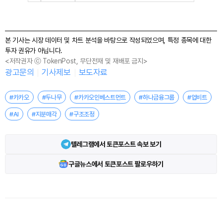
본 기사는 시장 데이터 및 차트 분석을 바탕으로 작성되었으며, 특정 종목에 대한
투자 권유가 아닙니다.
<저작권자 ⓒ TokenPost, 무단전재 및 재배포 금지>
광고문의
기사제보
보도자료
#카카오
#두나무
#카카오인베스트먼트
#하나금융그룹
#업비트
#AI
#지분매각
#구조조정
텔레그램에서 토큰포스트 속보 보기
구글뉴스에서 토큰포스트 팔로우하기