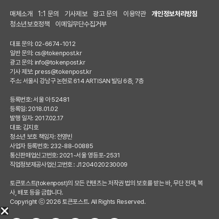
매체소개
1:1 문의
기사제보
광고 문의
이용약관
개인정보처리방침
청소년보호정책
이메일무단수집거부
대표 문의: 02-6674-1012
일반 문의:
cs@tokenpost.kr
광고 문의:
info@tokenpost.kr
기사 제보:
press@tokenpost.kr
주소: 서울시 강남구 논현로 614 ARTISAN 빌딩 6층, 7층
등록번호: 서울 아 52481
등록일: 2018.01.02
발행 일자: 2017.02.17
대표: 김지호
청소년 보호 책임자: 전영빈
사업자 등록번호: 232-88-00885
통신판매업신고번호: 2021-서울 영등포-2531
직업정보제공사업신고번호 : J1204020230009
토큰포스트(tokenpost)의 모든 컨텐츠는 저작권 법의 보호를 받는 바, 무단 전재, 복
사, 배포 등을 금합니다.
Copyright ⓒ 2026 토큰포스트. All Rights Reserved.