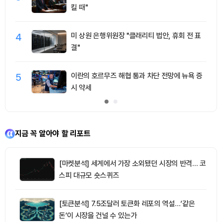
킬 때"
4
미 상원 은행위원장 "클래리티 법안, 휴회 전 표
결"
5
이란의 호르무즈 해협 통과 차단 전망에 뉴욕 증
시 약세
지금 꼭 알아야 할 리포트
[마켓분석] 세계에서 가장 소외됐던 시장의 반격… 코
스피 대규모 숏스퀴즈
[토큰분석] 7.5조달러 토큰화 레포의 역설…‘같은
돈’이 시장을 건널 수 있는가