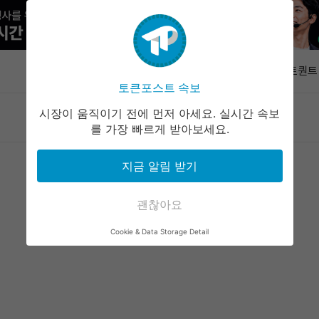
AI 에이전
시리즈A 
속보
크립토퀀트 "
토큰포스트 속보
집, 약세장
라이트닝 지
시장이 움직이기 전에 먼저 아세요. 실시간 속보
마켓정보
라운지
커뮤니티
서비스
단…'자금 피
를 가장 빠르게 받아보세요.
글로벌웨이퍼
이크론과 1
샌디스크 4
지금 알림 받기
보다 372
AI 에이전
괜찮아요
시리즈A 
크립토퀀트 "
Cookie & Data Storage Detail
집, 약세장