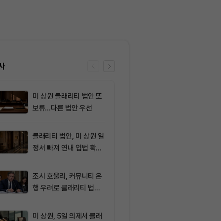
사
미 상원 클래리티 법안 또
6
[자정 뉴스브리
보류…다른 법안 우선
이란, 호르무즈
합의 근접 外
클래리티 법안, 미 상원 일
7
AI로 쏠린 자
정서 빠져 연내 입법 확률
인, 증시 랠리
16%
뚜렷
조시 호울리, 커뮤니티 은
8
[토큰명언] "
행 우려로 클래리티 법안
수록 세금과 
반대
다" ㅡ Day 1
미 상원, 5일 의제서 클래
9
코스피, 외국