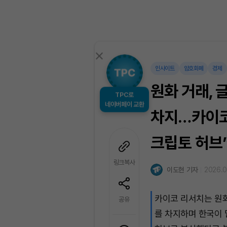
인사이트
암호화폐
경제
원화 거래, 
TPC로
네이버페이 교환
차지…카이코 
크립토 허브
링크복사
이도현 기자
2026.0
카이코 리서치는 원화
공유
를 차지하며 한국이 