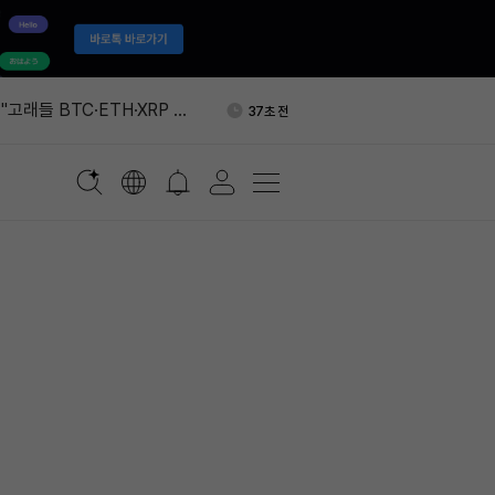
트 인프라 사피옴, 3500만달러
5분 전
유치했다
고래들 BTC·ETH·XRP 매
37초 전
 막바지 가능성"
갑 제우스, 공격에 서비스 중
1분 전
해 없어'
스 12인치 풀가동 임박…마
2분 전
0년 장기계약 맺었다
분기 매출 89.6억 달러, 전년
5분 전
% 늘었다
트 인프라 사피옴, 3500만달러
5분 전
유치했다
고래들 BTC·ETH·XRP 매
37초 전
 막바지 가능성"