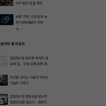
리티 법안 표결 제외
6,500선 돌파
주도
XRP 가격, 시장 압박 속
10
샌디스크 장 초
에 1.0668달러 거래
하락, 엔비디아 
승
 알아야 할 리포트
[토큰분석] 토큰화 세계의 세
갈래 길… 단일·공통·호환 원장
이 가르는 ‘원자적 결제’의 운
명
자산을 모으는 기술과 지키는
기술은 다르다
[토큰분석] 확장성을 얻으면
탈중앙성을 잃는다… BIS가