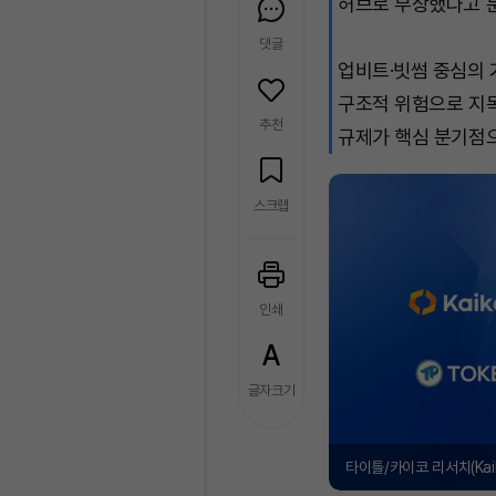
허브로 부상했다고 
댓글
업비트·빗썸 중심의 
구조적 위험으로 지목
추천
규제가 핵심 분기점
스크랩
인쇄
글자크기
타이틀/카이코 리서치(Kaiko