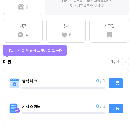
데일리 스탬프를 찍은 회원이 없습니다.
첫 스탬프를 찍어 보세요!
0
스크랩
댓글
추천
4
6
매일 미션을 완료하고 보상을 획득!
1
/
4
미션
0
출석 체크
/ 0
이동
0
기사 스탬프
/ 0
이동