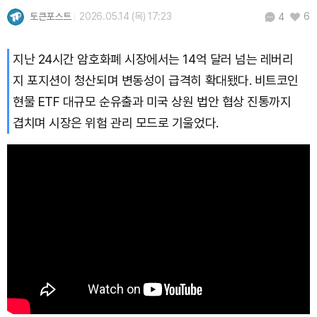
토큰포스트
2026.05.14 (목) 17:23
6
4
Solana (SOL)
₩
104,061
(+1.60%)
지난 24시간 암호화폐 시장에서는 14억 달러 넘는 레버리
TRON (TRX)
₩
461.3
(+0.17%)
지 포지션이 청산되며 변동성이 급격히 확대됐다. 비트코인
현물 ETF 대규모 순유출과 미국 상원 법안 협상 진통까지
Hyperliquid (HYPE)
₩
76,273
(-2.96%)
겹치며 시장은 위험 관리 모드로 기울었다.
Dogecoin (DOGE)
₩
98.41
(+0.91%)
Bitcoin (BTC)
₩
91,320,518
(+0.67%)