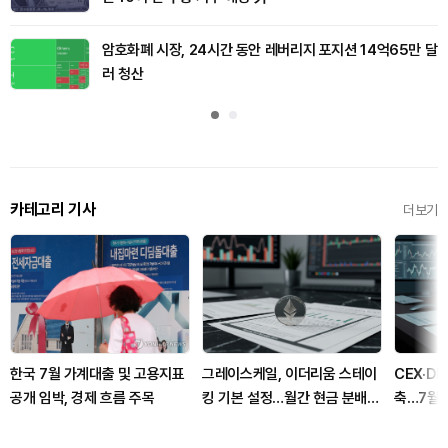
암호화폐 시장, 24시간 동안 레버리지 포지션 14억65만 달
러 청산
카테고리 기사
더보기
한국 7월 가계대출 및 고용지표
그레이스케일, 이더리움 스테이
CEX·D
공개 임박, 경제 흐름 주목
킹 기본 설정…월간 현금 분배로
축…7월 
전환
장