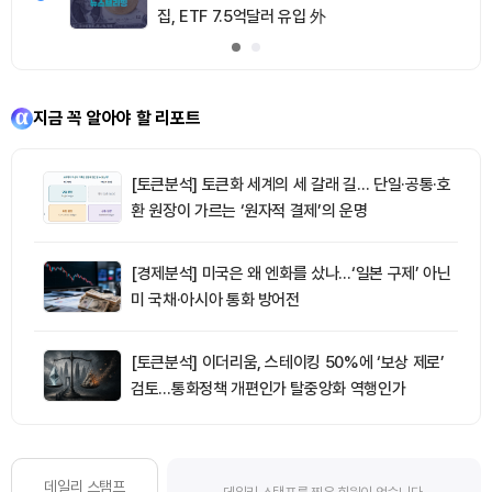
집, ETF 7.5억달러 유입 外
지금 꼭 알아야 할 리포트
[토큰분석] 토큰화 세계의 세 갈래 길… 단일·공통·호
환 원장이 가르는 ‘원자적 결제’의 운명
[경제분석] 미국은 왜 엔화를 샀나…‘일본 구제’ 아닌
미 국채·아시아 통화 방어전
[토큰분석] 이더리움, 스테이킹 50%에 ‘보상 제로’
검토…통화정책 개편인가 탈중앙화 역행인가
데일리 스탬프