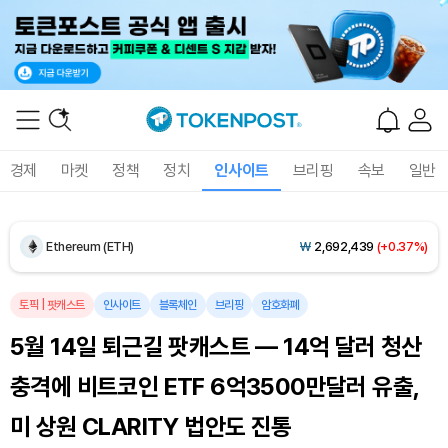
Dogecoin (DOGE)
₩
98.41
(+0.91%)
경제
마켓
정책
정치
인사이트
브리핑
속보
일반
Bitcoin (BTC)
₩
91,320,518
(+0.67%)
Ethereum (ETH)
₩
2,692,439
(+0.37%)
Tether USDt (USDT)
₩
1,407
(+0.03%)
토픽
|
팟캐스트
인사이트
블록체인
브리핑
암호화폐
5월 14일 퇴근길 팟캐스트 — 14억 달러 청산
BNB (BNB)
₩
831,965
(-0.35%)
충격에 비트코인 ETF 6억3500만달러 유출,
USDC (USDC)
₩
1,408
(+0.01%)
미 상원 CLARITY 법안도 진통
XRP (XRP)
₩
1,451
(-0.59%)