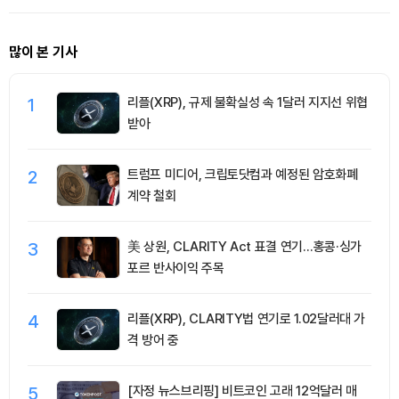
많이 본 기사
1
리플(XRP), 규제 불확실성 속 1달러 지지선 위협
받아
2
트럼프 미디어, 크립토닷컴과 예정된 암호화폐
계약 철회
3
美 상원, CLARITY Act 표결 연기…홍콩·싱가
포르 반사이익 주목
4
리플(XRP), CLARITY법 연기로 1.02달러대 가
격 방어 중
5
[자정 뉴스브리핑] 비트코인 고래 12억달러 매