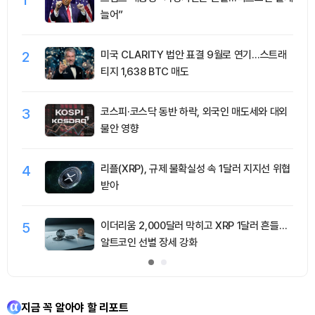
늘어”
2
미국 CLARITY 법안 표결 9월로 연기…스트래
티지 1,638 BTC 매도
3
코스피·코스닥 동반 하락, 외국인 매도세와 대외
불안 영향
4
리플(XRP), 규제 불확실성 속 1달러 지지선 위협
받아
5
이더리움 2,000달러 막히고 XRP 1달러 흔들…
알트코인 선별 장세 강화
지금 꼭 알아야 할 리포트