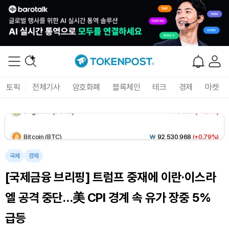
Solana (SOL)
₩
105,118
(+1.21%)
TRON (TRX)
₩
466.2
(+0.14%)
Hyperliquid (HYPE)
₩
77,326
(-2.83%)
토픽
전체기사
암호화폐
블록체인
테크
경제
마켓
Dogecoin (DOGE)
₩
99.35
(+1.21%)
Bitcoin (BTC)
₩
92,530,968
(+0.79%)
국제
경제
[국제금융 브리핑] 트럼프 중재에 이란·이스라
엘 공격 중단…美 CPI 경계 속 유가 장중 5%
급등