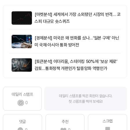
[마켓분석] 세계에서 가장 소외됐던 시장의 반격… 코
스피 대규모 숏스퀴즈
[경제분석] 미국은 왜 엔화를 샀나…‘일본 구제’ 아닌
미 국채·아시아 통화 방어전
[토큰분석] 이더리움, 스테이킹 50%에 ‘보상 제로’
검토…통화정책 개편인가 탈중앙화 역행인가
데일리 스탬프
데일리 스탬프를 찍은 회원이 없습니다.
첫 스탬프를 찍어 보세요!
0
스크랩
댓글
추천
0
0