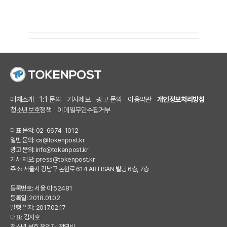
매체소개
1:1 문의
기사제보
광고 문의
이용약관
개인정보처리방침
청소년보호정책
이메일무단수집거부
대표 문의: 02-6674-1012
일반 문의:
cs@tokenpost.kr
광고 문의:
info@tokenpost.kr
기사 제보:
press@tokenpost.kr
주소: 서울시 강남구 논현로 614 ARTISAN 빌딩 6층, 7층
등록번호: 서울 아 52481
등록일: 2018.01.02
발행 일자: 2017.02.17
대표: 김지호
청소년 보호 책임자: 전영빈