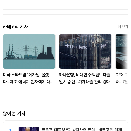
카테고리 기사
더보기
미국 스타트업 ‘메가딜’ 몰렸
하나은행, 비대면 주택담보대출
CEX·D
다…제조·에너지·원자력에 대형
일시 중단…가계대출 관리 강화
축…7월 
자금
장
많이 본 기사
1
트럼프 대통령 “가상자산은 큰일…비트코인 결제