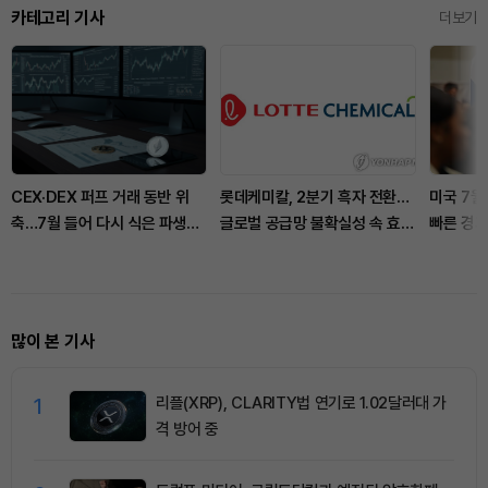
카테고리 기사
더보기
CEX·DEX 퍼프 거래 동반 위
롯데케미칼, 2분기 흑자 전환…
미국 7월
축…7월 들어 다시 식은 파생시
글로벌 공급망 불확실성 속 효율
빠른 경기
장
성 강화
많이 본 기사
1
리플(XRP), CLARITY법 연기로 1.02달러대 가
격 방어 중