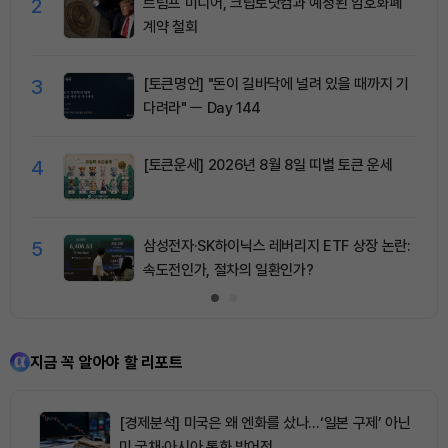
2
트럼프 미디어, 크립토닷컴과 예정된 암호화폐
계약 철회
3
[토큰명언] "돈이 길바닥에 널려 있을 때까지 기
다려라" ㅡ Day 144
4
[토큰운세] 2026년 8월 8일 띠별 토큰 운세
5
삼성전자·SK하이닉스 레버리지 ETF 상장 논란:
속도전인가, 절차의 일환인가?
지금 꼭 알아야 할 리포트
[경제분석] 미국은 왜 엔화를 샀나…‘일본 구제’ 아닌
미 국채·아시아 통화 방어전