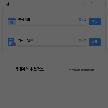
1
/
4
미션
0
출석 체크
/ 0
이동
0
기사 스탬프
/ 0
이동
빅데이터 추천정보