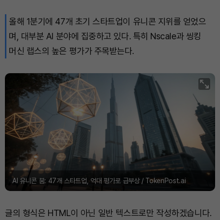
올해 1분기에 47개 초기 스타트업이 유니콘 지위를 얻었으
Solana (SOL)
₩
105,133
(+2.95%)
며, 대부분 AI 분야에 집중하고 있다. 특히 Nscale과 씽킹
TRON (TRX)
₩
460.8
(+0.01%)
머신 랩스의 높은 평가가 주목받는다.
Hyperliquid (HYPE)
₩
76,536
(-1.38%)
Dogecoin (DOGE)
₩
98.76
(+1.80%)
Bitcoin (BTC)
₩
91,490,379
(+1.30%)
AI 유니콘 붐: 47개 스타트업, 억대 평가로 급부상 / TokenPost.ai
글의 형식은 HTML이 아닌 일반 텍스트로만 작성하겠습니다.