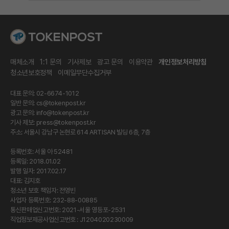
매체소개
1:1 문의
기사제보
광고 문의
이용약관
개인정보처리방침
청소년보호정책
이메일무단수집거부
대표 문의: 02-6674-1012
일반 문의:
cs@tokenpost.kr
광고 문의:
info@tokenpost.kr
기사 제보:
press@tokenpost.kr
주소: 서울시 강남구 논현로 614 ARTISAN 빌딩 6층, 7층
등록번호: 서울 아 52481
등록일: 2018.01.02
발행 일자: 2017.02.17
대표: 김지호
청소년 보호 책임자: 전영빈
사업자 등록번호: 232-88-00885
통신판매업신고번호: 2021-서울 영등포-2531
직업정보제공사업신고번호 : J1204020230009