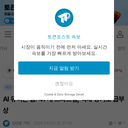
토큰포스트 속보
Dogecoin (DOGE)
₩
98.76
(+1.80%)
시장이 움직이기 전에 먼저 아세요. 실시간
기사
암호화폐
블록체인
테크
경제
마켓
정책
정치
속보를 가장 빠르게 받아보세요.
Bitcoin (BTC)
₩
91,490,379
(+1.30%)
지금 알림 받기
Ethereum (ETH)
₩
2,699,001
(+1.16%)
괜찮아요
Tether USDt (USDT)
₩
1,407
(+0.03%)
테크
경제
Cookie & Data Storage Detail
AI 유니콘 붐: 47개 스타트업, 억대 평가로 급부
BNB (BNB)
₩
835,187
(+1.18%)
상
USDC (USDC)
₩
1,408
(+0.01%)
김민준 기자
2026.04.03 (금) 20:56
1
1
XRP (XRP)
₩
1,456
(+1.73%)