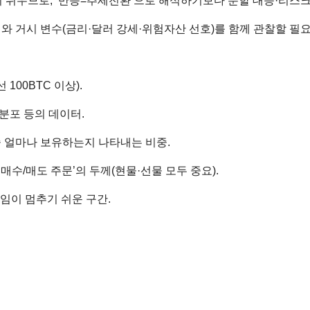
 쉬우므로, ‘반등=추세전환’으로 해석하기보다 분할 대응·리스
 거시 변수(금리·달러 강세·위험자산 선호)를 함께 관찰할 필요
100BTC 이상).
분포 등의 데이터.
중 얼마나 보유하는지 나타내는 비중.
매수/매도 주문’의 두께(현물·선물 모두 중요).
직임이 멈추기 쉬운 구간.