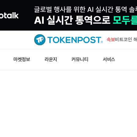
AI 개인비
버펀드·와
속보
비트코인 해
비트코인 E
마켓정보
라운지
커뮤니티
서비스
더리움에도 
워시 연준 
리 인상 시
미 상원 은
전 표결"
AI 개인비
버펀드·와
비트코인 해