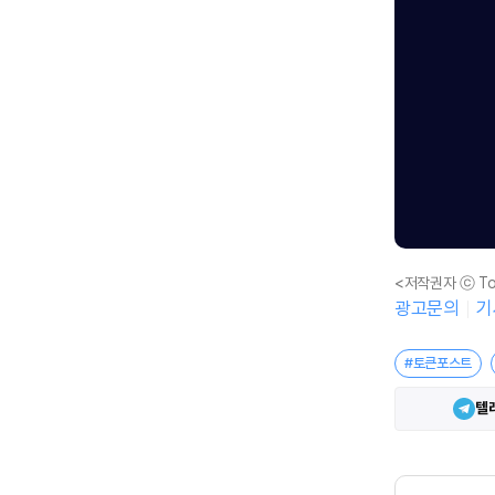
<저작권자 ⓒ To
광고문의
기
#토큰포스트
텔