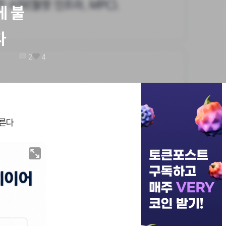
에 불
다
2
4
가른다