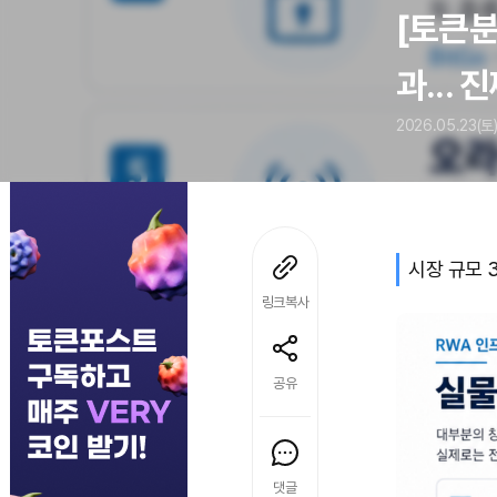
[토큰분
과...
2026.05.23(토)
시장 규모 3
링크복사
공유
댓글