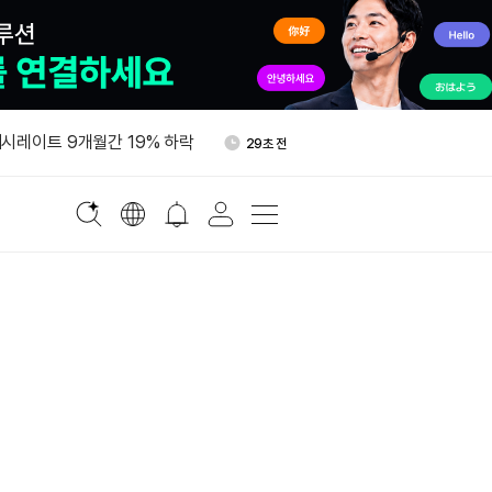
서 팰리, 520만달러 유치…사이
5분 전
이컴비네이터 주도
시레이트 9개월간 19% 하락
29초 전
TF 3거래일 연속 순유입…이
2분 전
6086만 달러 들어왔다
의장, 물가 예상 웃돌면 9월 금
2분 전
사
행위원장 "클래리티 법안, 휴회
5분 전
서 팰리, 520만달러 유치…사이
5분 전
이컴비네이터 주도
시레이트 9개월간 19% 하락
29초 전