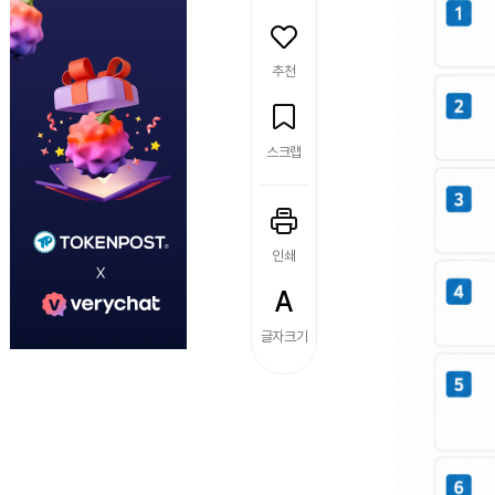
추천
스크랩
인쇄
글자크기