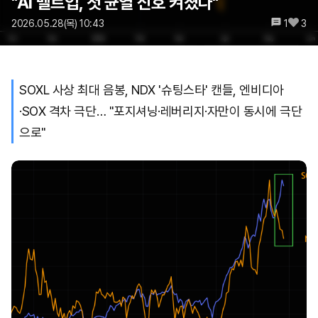
"AI 멜트업, 첫 균열 신호 켜졌다"
2026.05.28(목) 10:43
1
3
SOXL 사상 최대 음봉, NDX '슈팅스타' 캔들, 엔비디아
·SOX 격차 극단… "포지셔닝·레버리지·자만이 동시에 극단
으로"