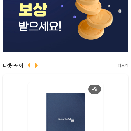
티켓스토어
더보기
4명
Dogecoin (DOGE)
₩
98.94
(+1.11%)
Bitcoin (BTC)
₩
91,483,997
(+0.24%)