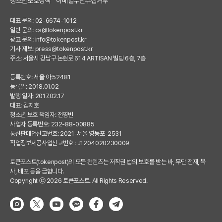
청소년보호정책
이메일무단수집거부
대표 문의: 02-6674-1012
일반 문의:
cs@tokenpost.kr
광고 문의:
info@tokenpost.kr
기사 제보:
press@tokenpost.kr
주소: 서울시 강남구 논현로 614 ARTISAN 빌딩 6층, 7층
등록번호: 서울 아 52481
등록일: 2018.01.02
발행 일자: 2017.02.17
대표: 김지호
청소년 보호 책임자: 전영빈
사업자 등록번호: 232-88-00885
통신판매업신고번호: 2021-서울 영등포-2531
직업정보제공사업신고번호 : J1204020230009
토큰포스트(tokenpost)의 모든 컨텐츠는 저작권 법의 보호를 받는 바, 무단 전재, 복
사, 배포 등을 금합니다.
Copyright ⓒ 2026 토큰포스트. All Rights Reserved.