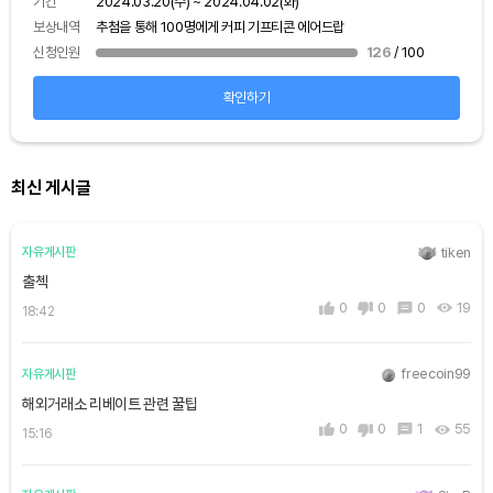
보상
기간
2024.03.20(수) ~ 2024.04.02(화)
신청
보상내역
추첨을 통해 100명에게 커피 기프티콘 에어드랍
신청인원
126
/ 100
확인하기
최신 게시글
tiken
자유게시판
출첵
0
0
0
19
18:42
freecoin99
자유게시판
해외거래소 리베이트 관련 꿀팁
0
0
1
55
15:16