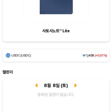
Ethereum (ETH)
₩
2,703,079
(+0.39%)
Tether USDt (USDT)
₩
1,407
(+0.02%)
사토시노트™ Lite
BNB (BNB)
₩
837,959
(+0.86%)
USDC (USDC)
₩
1,408
(+0.01%)
XRP (XRP)
₩
1,459
(+0.15%)
Solana (SOL)
₩
105,478
(+1.89%)
캘린더
TRON (TRX)
₩
463.1
(+0.67%)
8
월
8
일
(토)
Hyperliquid (HYPE)
₩
77,093
(-3.40%)
등록된 일정이 없습니다.
Dogecoin (DOGE)
₩
98.94
(+1.11%)