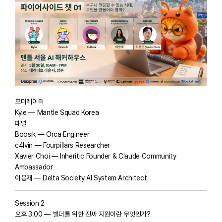
모더레이터
Kyle — Mantle Squad Korea
패널
Boosik — Orca Engineer
c4lvin — Fourpillars Researcher
Xavier Choi — Inheritic Founder & Claude Community
Ambassador
이웅재 — Delta Society AI System Architect
Session 2
오후 3:00 — 빌더를 위한 진짜 지원이란 무엇인가?