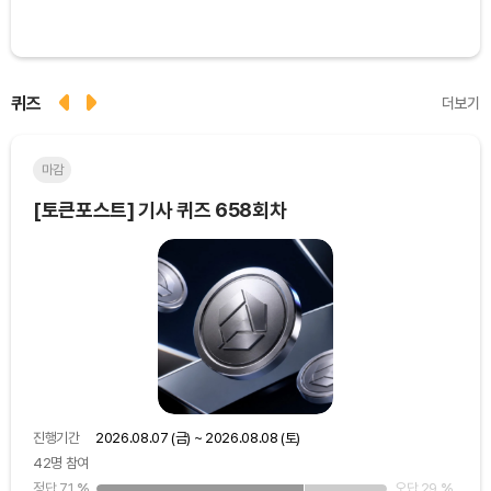
퀴즈
더보기
마감
마
[토큰포스트] 기사 퀴즈 658회차
[토
진행기간
2026.08.07 (금) ~ 2026.08.08 (토)
진행
42명 참여
48
25
%
정답 71
%
오답 29
%
정답