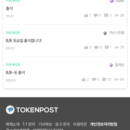
StarB
자유게시판
출석
1
0
2
38
10:01
가난스트롱
자유게시판
8/8 토요일 출석합니다!
0
0
1
76
09:31
릴라당
자유게시판
8/8-토 출석
2
0
10
84
06:04
매체소개
1:1 문의
기사제보
광고 문의
이용약관
개인정보처리방침