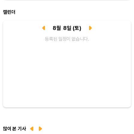
XRP (XRP)
₩
1,467
(+1.81%)
캘린더
Solana (SOL)
₩
107,256
(+2.92%)
8
월
8
일
(토)
TRON (TRX)
₩
462.6
(+0.47%)
등록된 일정이 없습니다.
Hyperliquid (HYPE)
₩
77,477
(+0.98%)
Dogecoin (DOGE)
₩
99.95
(+1.70%)
Bitcoin (BTC)
₩
91,566,831
(+0.16%)
많이 본 기사