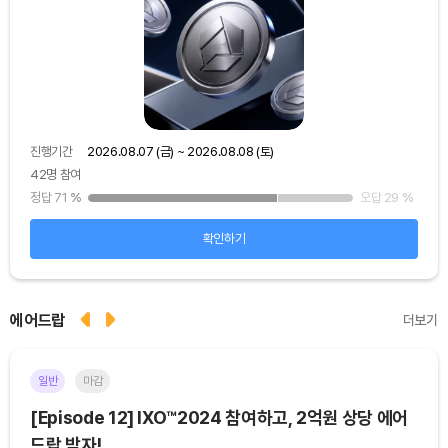
진행기간
2026.08.07 (금) ~ 2026.08.08 (토)
진행
42명 참여
48
25
%
정답 71
%
오답 29
%
정답
확인하기
에어드랍
더보기
일반
마감
이더
[Episode 12] IXO™2024 참여하고, 2억원 상당 에어
[E
드랍 받자!