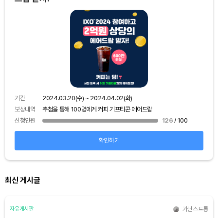
기간
보상
기간
2024.03.20(수) ~ 2024.04.02(화)
신청
보상내역
추첨을 통해 100명에게 커피 기프티콘 에어드랍
신청인원
126
/ 100
확인하기
최신 게시글
가난스트롱
자유게시판