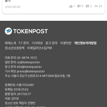
출석
1
0
2
53
2026.08.08
매체소개
1:1 문의
기사제보
광고 문의
이용약관
개인정보처리방침
청소년보호정책
이메일무단수집거부
대표 문의: 02-6674-1012
일반 문의:
cs@tokenpost.kr
광고 문의:
info@tokenpost.kr
기사 제보:
press@tokenpost.kr
주소: 서울시 강남구 논현로 614 ARTISAN 빌딩 6층, 7층
등록번호: 서울 아 52481
등록일: 2018.01.02
발행 일자: 2017.02.17
대표: 김지호
청소년 보호 책임자: 전영빈