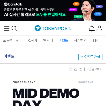
포트폴리오
마켓시세
캘린더
이벤트
지식백과
TPI
이벤트
이벤트 개설
스크랩
|
공유하기