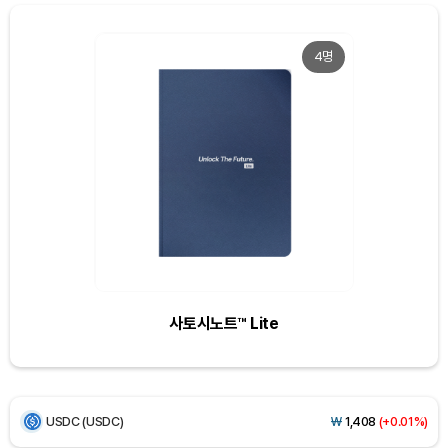
4명
Dogecoin (DOGE)
₩
99.95
(+1.70%)
Bitcoin (BTC)
₩
91,566,831
(+0.16%)
Ethereum (ETH)
₩
2,702,207
(+0.14%)
사토시노트™ Lite
Tether USDt (USDT)
₩
1,407
(0.00%)
BNB (BNB)
₩
848,393
(+1.66%)
USDC (USDC)
₩
1,408
(+0.01%)