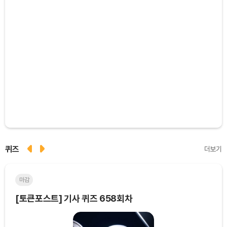
퀴즈
더보기
마감
마
[토큰포스트] 기사 퀴즈 658회차
[토