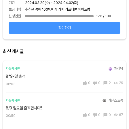
보상
기간
2024.03.20(수) ~ 2024.04.02(화)
신청
보상내역
추첨을 통해 100명에게 커피 기프티콘 에어드랍
신청인원
126
/ 100
확인하기
최신 게시글
릴라당
자유게시판
8*9-일 출석
0
0
2
29
06:03
가난스트롱
자유게시판
8/9 일요일 출첵합니다!!
0
0
0
67
00:50