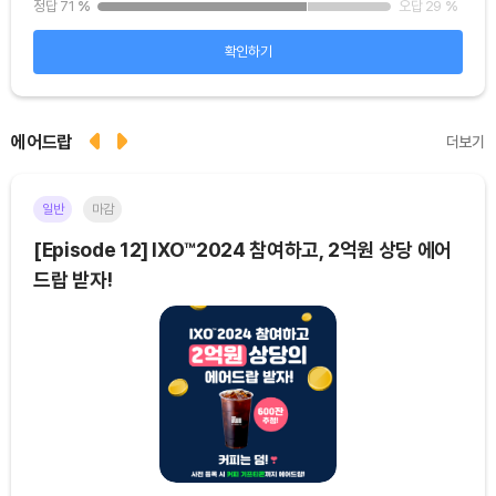
25
%
정답 71
%
오답 29
%
정답
확인하기
에어드랍
더보기
일반
마감
이더
[Episode 12] IXO™2024 참여하고, 2억원 상당 에어
[E
드랍 받자!
기간