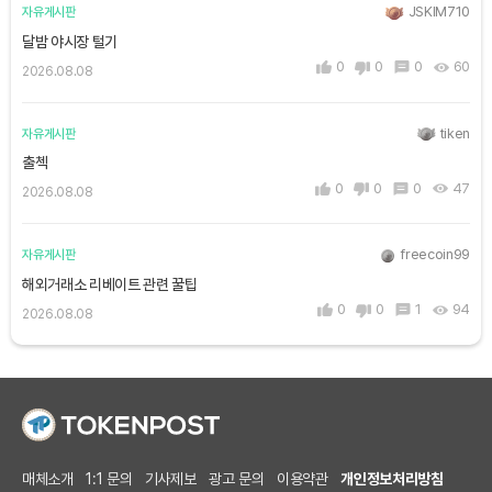
JSKIM710
자유게시판
달밤 야시장 털기
0
0
0
60
2026.08.08
tiken
자유게시판
출첵
0
0
0
47
2026.08.08
freecoin99
자유게시판
해외거래소 리베이트 관련 꿀팁
0
0
1
94
2026.08.08
매체소개
1:1 문의
기사제보
광고 문의
이용약관
개인정보처리방침