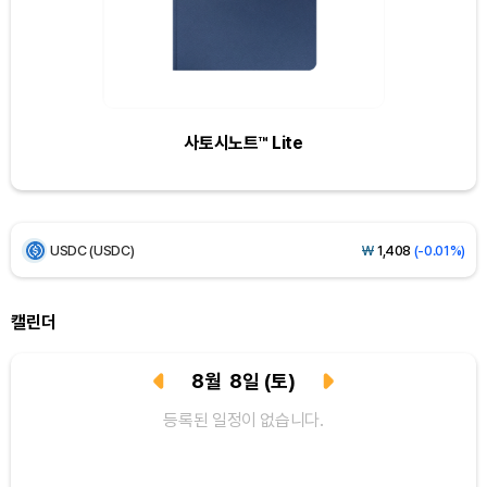
Bitcoin (BTC)
₩
91,411,198
(+0.17%)
Ethereum (ETH)
₩
2,700,548
(+0.27%)
사토시노트™ Lite
Tether USDt (USDT)
₩
1,407
(-0.03%)
BNB (BNB)
₩
845,087
(+1.37%)
USDC (USDC)
₩
1,408
(-0.01%)
XRP (XRP)
₩
1,465
(+2.04%)
캘린더
Solana (SOL)
₩
107,249
(+3.48%)
8
월
8
일
(토)
TRON (TRX)
₩
462.7
(+0.42%)
등록된 일정이 없습니다.
Hyperliquid (HYPE)
₩
77,439
(+1.51%)