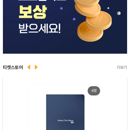
티켓스토어
더보기
4명
Dogecoin (DOGE)
₩
99.46
(+1.32%)