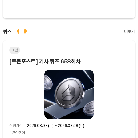
퀴즈
더보기
마감
마
[토큰포스트] 기사 퀴즈 658회차
[토
진행기간
2026.08.07 (금) ~ 2026.08.08 (토)
진행
42명 참여
48