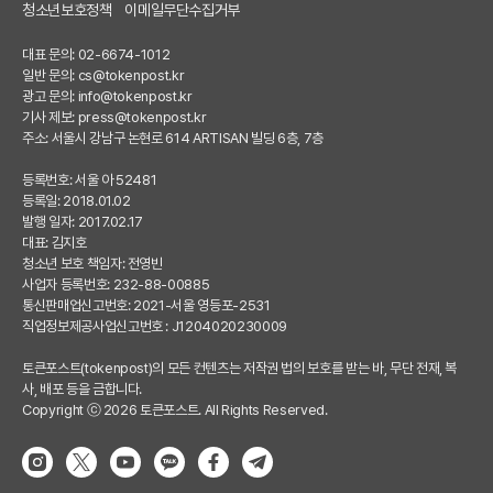
청소년보호정책
이메일무단수집거부
대표 문의: 02-6674-1012
일반 문의:
cs@tokenpost.kr
광고 문의:
info@tokenpost.kr
기사 제보:
press@tokenpost.kr
주소: 서울시 강남구 논현로 614 ARTISAN 빌딩 6층, 7층
등록번호: 서울 아 52481
등록일: 2018.01.02
발행 일자: 2017.02.17
대표: 김지호
청소년 보호 책임자: 전영빈
사업자 등록번호: 232-88-00885
통신판매업신고번호: 2021-서울 영등포-2531
직업정보제공사업신고번호 : J1204020230009
토큰포스트(tokenpost)의 모든 컨텐츠는 저작권 법의 보호를 받는 바, 무단 전재, 복
사, 배포 등을 금합니다.
Copyright ⓒ 2026 토큰포스트. All Rights Reserved.