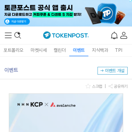
포트폴리오
마켓시세
캘린더
이벤트
지식백과
TPI
이벤트
이벤트 개설
스크랩
|
공유하기