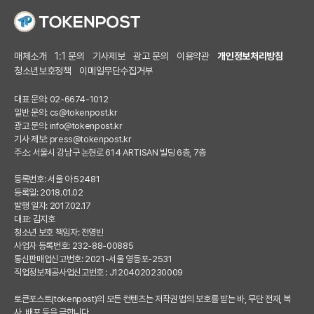
매체소개
1:1 문의
기사제보
광고 문의
이용약관
개인정보처리방침
청소년보호정책
이메일무단수집거부
대표 문의: 02-6674-1012
일반 문의:
cs@tokenpost.kr
광고 문의:
info@tokenpost.kr
기사 제보:
press@tokenpost.kr
주소: 서울시 강남구 논현로 614 ARTISAN 빌딩 6층, 7층
등록번호: 서울 아 52481
등록일: 2018.01.02
발행 일자: 2017.02.17
대표: 김지호
청소년 보호 책임자: 전영빈
사업자 등록번호: 232-88-00885
통신판매업신고번호: 2021-서울 영등포-2531
직업정보제공사업신고번호 : J1204020230009
토큰포스트(tokenpost)의 모든 컨텐츠는 저작권 법의 보호를 받는 바, 무단 전재, 복
사, 배포 등을 금합니다.