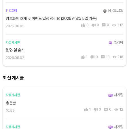
N_OLzDk
암호화폐
암호화폐 호재 및 이벤트 일정 정리요 (2026년 8월 5일 기준)
0
0
0
712
2026.08.05
릴라당
자유게시판
8/2-일 출석
1
0
10
118
2026.08.02
최신 게시글
사계절
자유게시판
좋은글
1
0
0
12
10:59
사계절
자유게시판