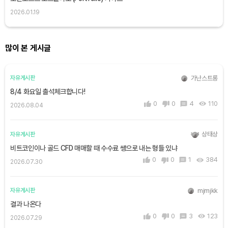
2026.01.19
많이 본 게시글
가난스트롱
자유게시판
8/4 화요일 출석체크합니다!
0
0
4
110
2026.08.04
상태상
자유게시판
비트코인이나 골드 CFD 매매할 때 수수료 쌩으로 내는 형들 있냐
0
0
1
384
2026.07.30
mjmjkk
자유게시판
결과 나온다
0
0
3
123
2026.07.29