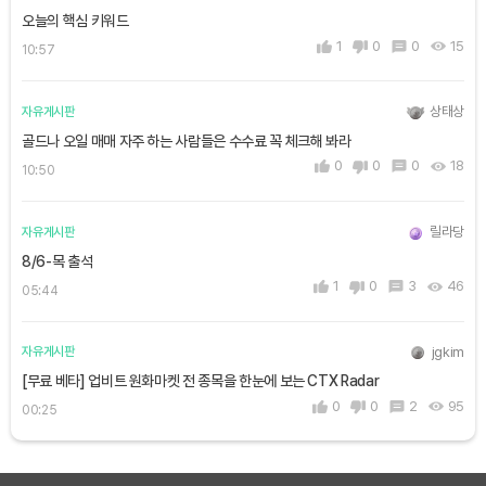
오늘의 핵심 키워드
1
0
0
15
10:57
상태상
자유게시판
골드나 오일 매매 자주 하는 사람들은 수수료 꼭 체크해 봐라
0
0
0
18
10:50
릴라당
자유게시판
8/6-목 출석
1
0
3
46
05:44
jgkim
자유게시판
[무료 베타] 업비트 원화마켓 전 종목을 한눈에 보는 CTX Radar
0
0
2
95
00:25