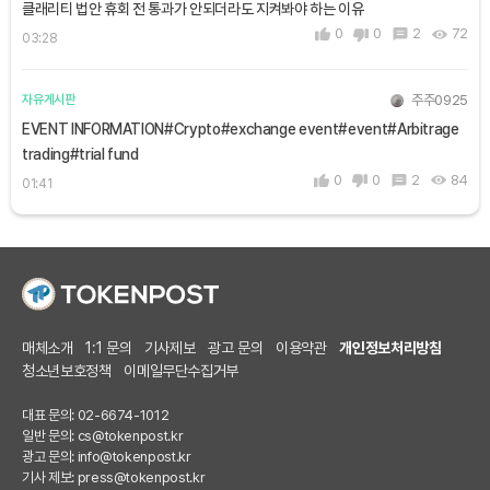
클래리티 법안 휴회 전 통과가 안되더라도 지켜봐야 하는 이유
0
0
2
72
03:28
주주0925
자유게시판
EVENT INFORMATION#Crypto#exchange event#event#Arbitrage
trading#trial fund
0
0
2
84
01:41
매체소개
1:1 문의
기사제보
광고 문의
이용약관
개인정보처리방침
청소년보호정책
이메일무단수집거부
대표 문의: 02-6674-1012
일반 문의:
cs@tokenpost.kr
광고 문의:
info@tokenpost.kr
기사 제보:
press@tokenpost.kr