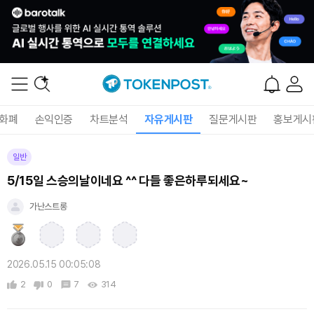
화폐
손익인증
차트분석
자유게시판
질문게시판
홍보게시
일반
5/15일 스승의날이네요 ^^ 다들 좋은하루되세요~
가난스트롱
2026.05.15 00:05:08
2
0
7
314