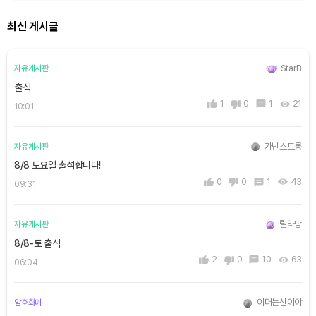
최신 게시글
StarB
자유게시판
출석
1
0
1
21
10:01
가난스트롱
자유게시판
8/8 토요일 출석합니다!
0
0
1
43
09:31
릴라당
자유게시판
8/8-토 출석
2
0
10
63
06:04
이더는신이야
암호화폐