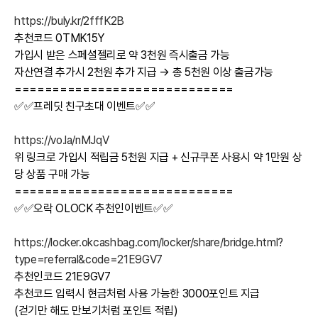
https://buly.kr/2fffK2B
추천코드 0TMK15Y
가입시 받은 스페셜젤리로 약 3천원 즉시출금 가능
자산연결 추가시 2천원 추가 지급 → 총 5천원 이상 출금가능
=============================
✅✅프레딧 친구초대 이벤트✅✅
https://vo.la/nMJqV
위 링크로 가입시 적립금 5천원 지급 + 신규쿠폰 사용시 약 1만원 상
당 상품 구매 가능
=============================
✅✅오락 OLOCK 추천인이벤트✅✅
https://locker.okcashbag.com/locker/share/bridge.html?
type=referral&code=21E9GV7
추천인코드 21E9GV7
추천코드 입력시 현금처럼 사용 가능한 3000포인트 지급
(걷기만 해도 만보기처럼 포인트 적립)