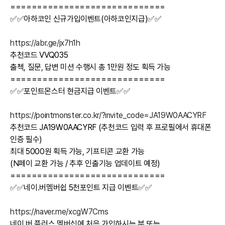
=============================
✅✅아하코인 신규가입이벤트(아하코인지급)✅✅
https://abr.ge/jx7h1h
추천코드 VVQ035
출첵, 질문, 답변 미션 수행시 총 1만원 정도 획득 가능
=============================
✅✅포인트몬스터 현금지급 이벤트✅✅
https://pointmonster.co.kr/?invite_code=JA19W0AACYRF
추천코드 JA19W0AACYRF (추천코드 입력 후 프로필에서 휴대폰
인증 필수)
최대 5000원 획득 가능, 기프티콘 교환 가능
(N페이 교환 가능 / 추후 인출기능 업데이트 예정)
=============================
✅✅네이.버멤버쉽 5천포인트 지급 이벤트✅✅
https://naver.me/xcgW7Cms
네이.버 플러스 멤버십에 처음 가입하시는 분 또는