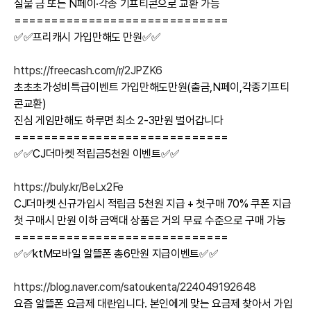
실물 금 또는 N페이·각종 기프티콘으로 교환 가능
=============================
✅✅프리캐시 가입만해도 만원✅✅
https://freecash.com/r/2JPZK6
초초초가성비특급이벤트 가입만해도만원(출금,N페이,각종기프티
콘교환)
진심 게임만해도 하루면 최소 2-3만원 벌어갑니다
=============================
✅✅CJ더마켓 적립금5천원 이벤트✅✅
https://buly.kr/BeLx2Fe
CJ더마켓 신규가입시 적립금 5천원 지급 + 첫구매 70% 쿠폰 지급
첫 구매시 만원 이하 금액대 상품은 거의 무료 수준으로 구매 가능
=============================
✅✅ktM모바일 알뜰폰 총6만원 지급이벤트✅✅
https://blog.naver.com/satoukenta/224049192648
요즘 알뜰폰 요금제 대란입니다. 본인에게 맞는 요금제 찾아서 가입