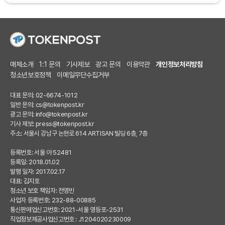
매체소개
1:1 문의
기사제보
광고 문의
이용약관
개인정보처리방침
청소년보호정책
이메일무단수집거부
대표 문의: 02-6674-1012
일반 문의:
cs@tokenpost.kr
광고 문의:
info@tokenpost.kr
기사 제보:
press@tokenpost.kr
주소: 서울시 강남구 논현로 614 ARTISAN 빌딩 6층, 7층
등록번호: 서울 아 52481
등록일: 2018.01.02
발행 일자: 2017.02.17
대표: 김지호
청소년 보호 책임자: 전영빈
사업자 등록번호: 232-88-00885
통신판매업신고번호: 2021-서울 영등포-2531
직업정보제공사업신고번호 : J1204020230009