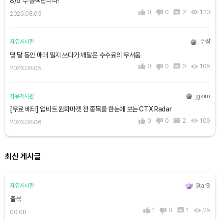
8/5 수 출첵합니다!
0
0
2
123
2026.08.05
수쨩
자유게시판
몇 달 동안 매매 일지 쓰다가 깨달은 수수료의 무서움
0
0
0
105
2026.08.05
jgkim
자유게시판
[무료 베타] 업비트 원화마켓 전 종목을 한눈에 보는 CTX Radar
0
0
2
109
2026.08.06
최신 게시글
StarB
자유게시판
출석
1
0
1
25
00:08