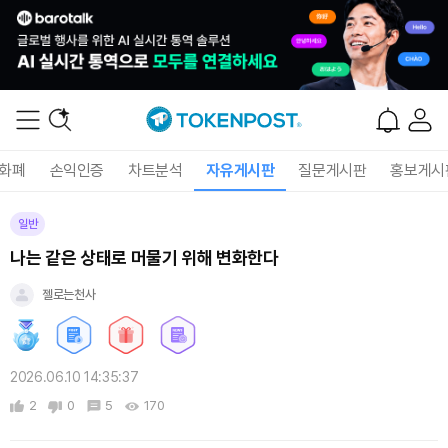
화폐
손익인증
차트분석
자유게시판
질문게시판
홍보게시
일반
나는 같은 상태로 머물기 위해 변화한다
젤로는천사
2026.06.10 14:35:37
2
0
5
170