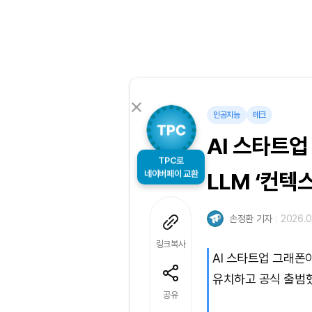
인공지능
테크
AI 스타트업
TPC로
네이버페이 교환
LLM ‘컨텍
손정환 기자
2026.0
링크복사
AI 스타트업 그래폰
유치하고 공식 출범
공유