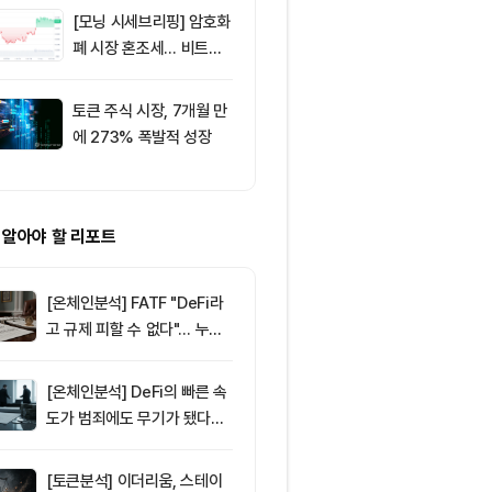
능”
[모닝 시세브리핑] 암호화
9
미 민주당, CL
폐 시장 혼조세… 비트코
t 허점 지적…
인 65,142달러, 이더리움
령 암호화폐 
1,921달러
제기
토큰 주식 시장, 7개월 만
10
8월 10일 출
에 273% 폭발적 성장
트 — 미국 현
·이더리움 ETF
유입…알트 강세
산 동반
 알아야 할 리포트
[온체인분석] FATF "DeFi라
고 규제 피할 수 없다"… 누가
실제 통제하는지가 핵심
[온체인분석] DeFi의 빠른 속
도가 범죄에도 무기가 됐다…
FATF가 경고한 4대 위협
[토큰분석] 이더리움, 스테이