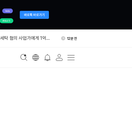
“WLFI, 돈세탁 의혹 사업가
16분 전
달러 투자”
자금세탁 혐의 사업가에게 1억달
12분 전
아
, 팔콘엑스서 HYPE 16만
12분 전
인출
 크립토링크 등록 3개월 중단
13분 전
대 정지
행 상선 55척 돌려보내며 해상
14분 전
“WLFI, 돈세탁 의혹 사업가
16분 전
달러 투자”
자금세탁 혐의 사업가에게 1억달
12분 전
아