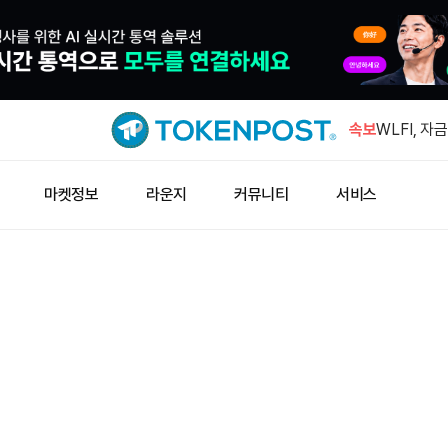
뉴욕타임스 
로부터 1억
속보
WLFI, 
러 투자받
새 지갑 3개
마켓정보
라운지
커뮤니티
서비스
5400개 
호주 당국,
·ATM 96
미군, 이란
봉쇄 유지
뉴욕타임스 
로부터 1억
WLFI, 
러 투자받