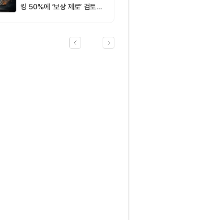
킹 50%에 ‘보상 제로’ 검토…
통화정책 개편인가 탈중앙화
역행인가