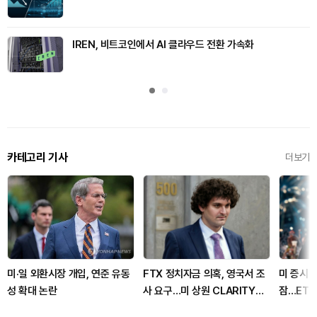
IREN, 비트코인에서 AI 클라우드 전환 가속화
카테고리 기사
더보기
미·일 외환시장 개입, 연준 유동
FTX 정치자금 의혹, 영국서 조
미 증시 
성 확대 논란
사 요구…미 상원 CLARITY
잠…ETF
Act 표결은 9월로 연기
변수