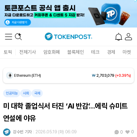
Dogecoin (DOGE)
₩
98.94
(+1.11%)
토픽
전체기사
암호화폐
블록체인
테크
경제
마켓
Bitcoin (BTC)
₩
91,483,997
(+0.24%)
Ethereum (ETH)
₩
2,703,079
(+0.39%)
Tether USDt (USDT)
₩
1,407
(+0.02%)
인공지능
사회
국제
미 대학 졸업식서 터진 ‘AI 반감’…에릭 슈미트
BNB (BNB)
₩
837,959
(+0.86%)
연설에 야유
USDC (USDC)
₩
1,408
(+0.01%)
강수빈 기자
2026.05.19 (화) 06:09
0
0
XRP (XRP)
₩
1,459
(+0.15%)