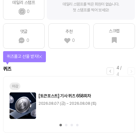
데일리 스탬프
데일리 스탬프를 찍은 회원이 없습니다.
첫 스탬프를 찍어 보세요!
0
스크랩
댓글
추천
0
0
매일 미션을 완료하고 보상을 획득!
1
/
4
미션
0
출석 체크
/ 0
이동
0
기사 스탬프
/ 0
이동