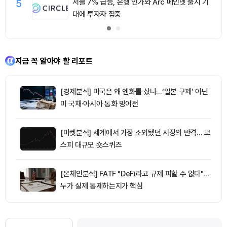
5
서클 7% 급등, 은행 인가와 Arc 메인넷 출시 기
대에 투자자 집중
지금 꼭 알아야 할 리포트
[경제분석] 미국은 왜 엔화를 샀나…‘일본 구제’ 아닌
미 국채·아시아 통화 방어전
[마켓분석] 세계에서 가장 소외됐던 시장의 반격… 코
스피 대규모 숏스퀴즈
[온체인분석] FATF "DeFi라고 규제 피할 수 없다"…
누가 실제 통제하는지가 핵심