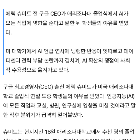
에릭 슈미트 전 구글 CEO가 애리조나대 졸업식에서 AI가
Solana (SOL)
₩
105,478
(+1.89%)
모든 직업에 영향을 준다고 말한 뒤 학생들의 야유를 받았
TRON (TRX)
₩
463.1
(+0.67%)
다.
Hyperliquid (HYPE)
₩
77,093
(-3.40%)
미 대학가에서 AI 언급 연사에 냉랭한 반응이 잇따르고 데이
터센터 전력 부담 논란까지 겹치며, AI 확산의 쟁점이 사회
Dogecoin (DOGE)
₩
98.94
(+1.11%)
적 수용성으로 옮겨가고 있다.
Bitcoin (BTC)
₩
91,483,997
(+0.24%)
구글 최고경영자(CEO) 출신 에릭 슈미트가 미국 애리조나대
학교 졸업식 연설 도중 학생들의 야유를 받았다. 인공지능(AI)
이 모든 직업과 교실, 병원, 연구실에 영향을 미칠 것이라고 말
한 직후 분위기가 급격히 얼어붙었다.
슈미트는 현지시간 18일 애리조나대학교에서 수천 명의 졸업