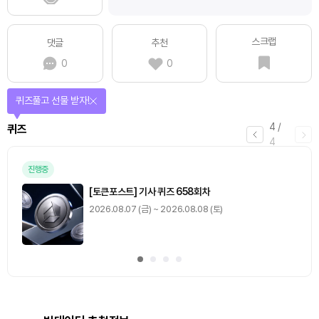
스크랩
댓글
추천
0
0
퀴즈풀고 선물 받자!
4
/
퀴즈
4
진행중
[토큰포스트] 기사 퀴즈 658회차
2026.08.07 (금) ~ 2026.08.08 (토)