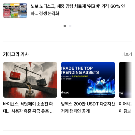
노보 노디스크, 체중 감량 치료제 '위고비' 가격 60% 인
하… 경쟁 본격화
카테고리 기사
더보기
바이낸스, 레닷페이 소송전 확
빙엑스 200만 USDT 다중자산
이더리움 
대… 사용자 유출·자금 유용 쟁
거래 캠페인 공개
이 담보 
점