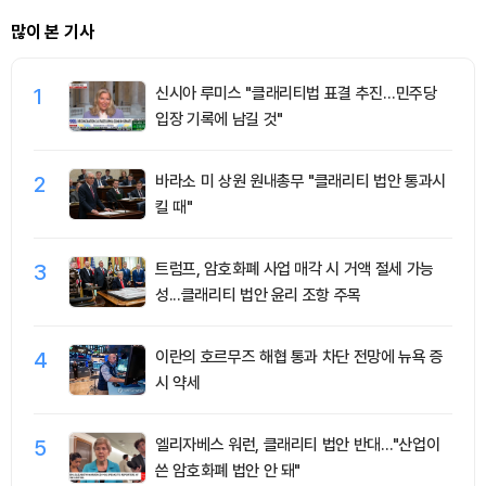
많이 본 기사
1
신시아 루미스 "클래리티법 표결 추진…민주당
입장 기록에 남길 것"
2
바라소 미 상원 원내총무 "클래리티 법안 통과시
킬 때"
3
트럼프, 암호화폐 사업 매각 시 거액 절세 가능
성...클래리티 법안 윤리 조항 주목
4
이란의 호르무즈 해협 통과 차단 전망에 뉴욕 증
시 약세
5
엘리자베스 워런, 클래리티 법안 반대…"산업이
쓴 암호화폐 법안 안 돼"