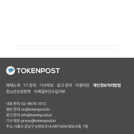
매체소개
1:1 문의
기사제보
광고 문의
이용약관
개인정보처리방침
청소년보호정책
이메일무단수집거부
대표 문의: 02-6674-1012
일반 문의:
cs@tokenpost.kr
광고 문의:
info@tokenpost.kr
기사 제보:
press@tokenpost.kr
주소: 서울시 강남구 논현로 614 ARTISAN 빌딩 6층, 7층