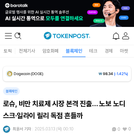
XRP (XRP)
₩
1,451
(-3.12%)
Solana (SOL)
₩
103,509
(-2.09%)
TRON (TRX)
₩
466.6
(+0.42%)
토픽
전체기사
암호화폐
블록체인
테크
경제
마켓
Hyperliquid (HYPE)
₩
78,906
(-2.09%)
Dogecoin (DOGE)
₩
98.34
(-1.42%)
Bitcoin (BTC)
₩
91,433,354
(-1.15%)
블록체인
로슈, 비만 치료제 시장 본격 진출… 노보 노디
스크·일라이 릴리 독점 흔들까
최윤서 기자
2025.03.13 (목) 00:10
0
0