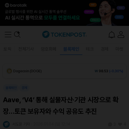
Solana (SOL)
₩
107,903
(+0.15%)
TRON (TRX)
₩
466.9
(+0.63%)
Hyperliquid (HYPE)
₩
76,773
(-0.23%)
토픽
전체기사
암호화폐
블록체인
테크
경제
마켓
Dogecoin (DOGE)
₩
98.53
(-0.30%)
Bitcoin (BTC)
₩
91,598,059
(+0.14%)
블록체인
경제
Aave, ‘V4’ 통해 실물자산·기관 시장으로 확
장…토큰 보유자와 수익 공유도 추진
서도윤 기자
2026.01.04 (일) 12:14
4
3