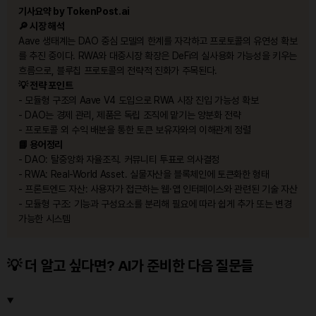
기사요약 by TokenPost.ai
🔎 시장 해석
Aave 생태계는 DAO 중심 모델의 한계를 자각하고 프로토콜의 유연성 확보
를 추진 중이다. RWA와 대중시장 확장은 DeFi의 실사용화 가능성을 키우는
흐름으로, 블루칩 프로토콜의 전략적 진화가 주목된다.
💡 전략 포인트
- 모듈형 구조의 Aave V4 도입으로 RWA 시장 진입 가능성 확보
- DAO는 경제 관리, 제품은 독립 조직에 맡기는 양분화 전략
- 프로토콜 외 수익 배분을 통한 토큰 보유자와의 이해관계 정렬
📘 용어정리
- DAO: 탈중앙화 자율조직. 커뮤니티 투표로 의사결정
- RWA: Real-World Asset. 실물자산을 블록체인에 토큰화한 형태
- 프론트엔드 자산: 사용자가 접근하는 웹·앱 인터페이스와 관련된 기술 자산
- 모듈형 구조: 기능과 구성요소를 분리해 필요에 따라 쉽게 추가 또는 변경
가능한 시스템
💡 더 알고 싶다면? AI가 준비한 다음 질문들