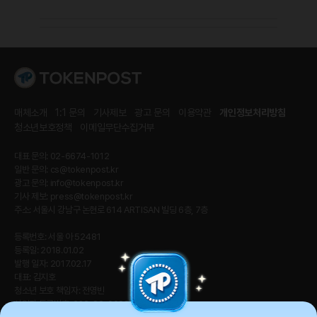
매체소개
1:1 문의
기사제보
광고 문의
이용약관
개인정보처리방침
청소년보호정책
이메일무단수집거부
대표 문의: 02-6674-1012
일반 문의:
cs@tokenpost.kr
광고 문의:
info@tokenpost.kr
기사 제보:
press@tokenpost.kr
주소: 서울시 강남구 논현로 614 ARTISAN 빌딩 6층, 7층
등록번호: 서울 아 52481
등록일: 2018.01.02
발행 일자: 2017.02.17
대표: 김지호
청소년 보호 책임자: 전영빈
사업자 등록번호: 232-88-00885