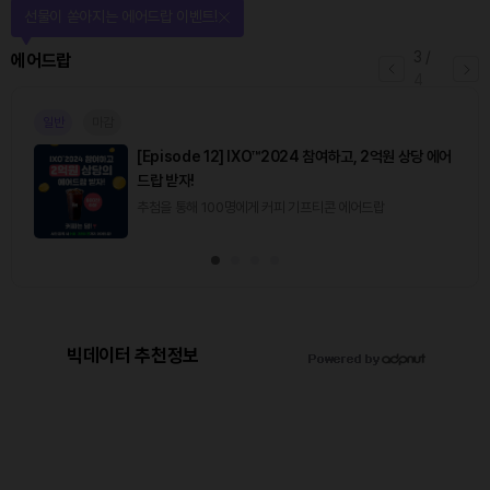
선물이 쏟아지는 에어드랍 이벤트!
3
/
에어드랍
4
일반
마감
[Episode 12] IXO™2024 참여하고, 2억원 상당 에어
드랍 받자!
추첨을 통해 100명에게 커피 기프티콘 에어드랍
빅데이터 추천정보