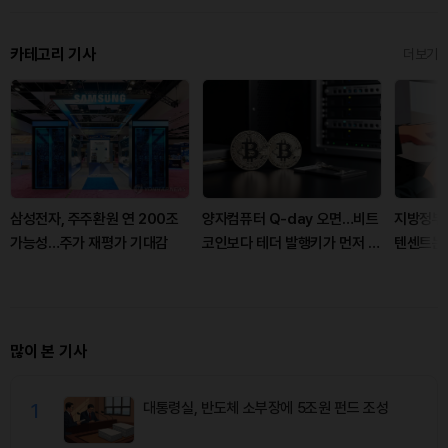
카테고리 기사
더보기
삼성전자, 주주환원 연 200조
양자컴퓨터 Q-day 오면…비트
지방정부가
가능성…주가 재평가 기대감
코인보다 테더 발행키가 먼저 뚫
텐센트는
릴까
많이 본 기사
1
대통령실, 반도체 소부장에 5조원 펀드 조성