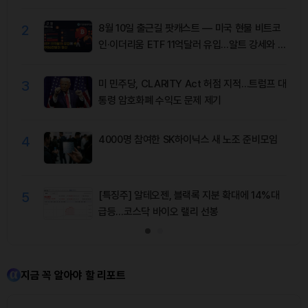
2
8월 10일 출근길 팟캐스트 — 미국 현물 비트코
인·이더리움 ETF 11억달러 유입…알트 강세와 숏
청산 동반
3
미 민주당, CLARITY Act 허점 지적…트럼프 대
통령 암호화폐 수익도 문제 제기
4
4000명 참여한 SK하이닉스 새 노조 준비모임
5
[특징주] 알테오젠, 블랙록 지분 확대에 14%대
급등…코스닥 바이오 랠리 선봉
지금 꼭 알아야 할 리포트