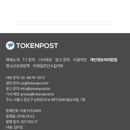
매체소개
1:1 문의
기사제보
광고 문의
이용약관
개인정보처리방침
청소년보호정책
이메일무단수집거부
대표 문의: 02-6674-1012
일반 문의:
cs@tokenpost.kr
광고 문의:
info@tokenpost.kr
기사 제보:
press@tokenpost.kr
주소: 서울시 강남구 논현로 614 ARTISAN 빌딩 6층, 7층
등록번호: 서울 아 52481
등록일: 2018.01.02
발행 일자: 2017.02.17
대표: 김지호