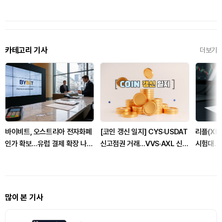
카테고리 기사
더보기
바이비트, 오스트리아 전자화폐
[코인 갱신 일지] CYS·USDAT
리플(XRP
인가 확보…유럽 결제 확장 나선
신고점권 거래…VVS·AXL 신저
시험대…
다
점 경신
될까
많이 본 기사