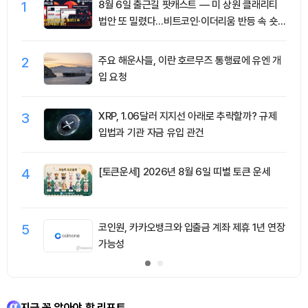
1
8월 6일 출근길 팟캐스트 — 미 상원 클래리티
법안 또 밀렸다…비트코인·이더리움 반등 속 숏
청산 2.35억달러
2
주요 해운사들, 이란 호르무즈 통행료에 유엔 개
입 요청
3
XRP, 1.06달러 지지선 아래로 추락할까? 규제
입법과 기관 자금 유입 관건
4
[토큰운세] 2026년 8월 6일 띠별 토큰 운세
5
코인원, 카카오뱅크와 입출금 계좌 제휴 1년 연장
가능성
지금 꼭 알아야 할 리포트