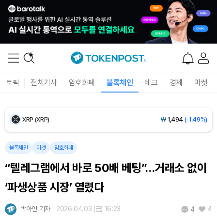
Ethereum (ETH)
₩
2,717,261
(+2.16%)
Tether USDt (USDT)
₩
1,421
(-0.02%)
BNB (BNB)
₩
846,000
(-0.83%)
토픽
전체기사
암호화폐
블록체인
테크
경제
마켓
USDC (USDC)
₩
1,422
(-0.01%)
XRP (XRP)
₩
1,494
(-1.49%)
Solana (SOL)
₩
104,891
(-0.42%)
블록체인
마켓
암호화폐
TRON (TRX)
₩
464.5
(-0.15%)
“텔레그램에서 바로 50배 베팅”…거래소 없이
Hyperliquid (HYPE)
₩
79,637
(-2.96%)
‘파생상품 시장’ 열렸다
Dogecoin (DOGE)
₩
99.22
(-0.17%)
박아인 기자
2026.04.03 (금) 16:23
4
4