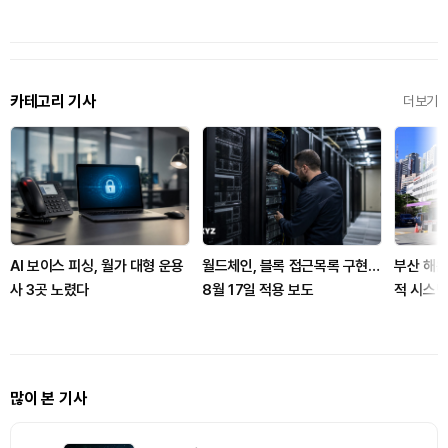
카테고리 기사
더보기
AI 보이스 피싱, 월가 대형 운용
월드체인, 블록 접근목록 구현…
부산 해운
사 3곳 노렸다
8월 17일 적용 보도
적 시스
많이 본 기사