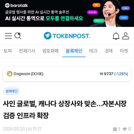
XRP (XRP)
₩
1,484
(-1.15%)
Solana (SOL)
₩
103,706
(-0.54%)
TRON (TRX)
₩
465.2
(-0.28%)
Hyperliquid (HYPE)
₩
78,000
(-3.28%)
토픽
전체기사
암호화폐
블록체인
테크
경제
마켓
Dogecoin (DOGE)
₩
97.37
(-1.28%)
Bitcoin (BTC)
₩
91,383,280
(+0.32%)
블록체인
사인 글로벌, 캐나다 상장사와 맞손…자본시장
검증 인프라 확장
2026.05.20 (수) 11:17
0
1