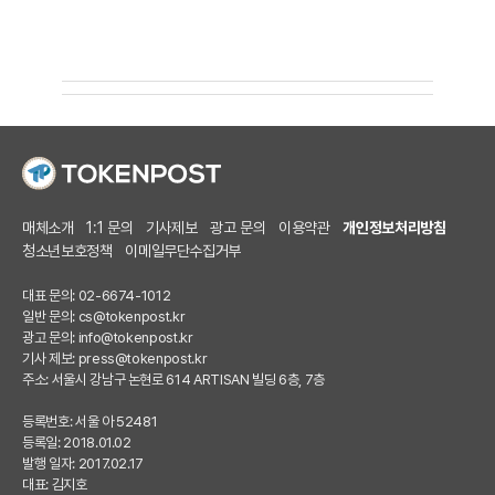
매체소개
1:1 문의
기사제보
광고 문의
이용약관
개인정보처리방침
청소년보호정책
이메일무단수집거부
대표 문의: 02-6674-1012
일반 문의:
cs@tokenpost.kr
광고 문의:
info@tokenpost.kr
기사 제보:
press@tokenpost.kr
주소: 서울시 강남구 논현로 614 ARTISAN 빌딩 6층, 7층
등록번호: 서울 아 52481
등록일: 2018.01.02
발행 일자: 2017.02.17
대표: 김지호