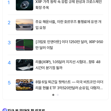
1
XRP 가격 등락 속 유럽 규제 완성과 크로스체인
확장 주목
2
주요 해운사들, 이란 호르무즈 통행료에 유엔 개
입 요청
3
[크립토 인앤아웃] 이더 1250만 달러, XRP 950
만 달러 이탈
4
리플(XRP), 1.05달러 지지선 시험대…향후 48
시간이 분기점 될까
5
8월 6일 퇴근길 팟캐스트 — 미국 비트코인·이더
리움 현물 ETF 3억520만달러 순유입, 대형자산
쏠림 강화
지금 꼭 알아야 할 리포트