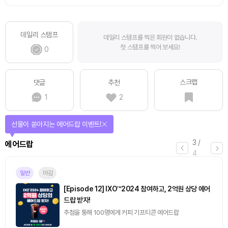
데일리 스탬프
데일리 스탬프를 찍은 회원이 없습니다.
첫 스탬프를 찍어 보세요!
0
스크랩
댓글
추천
1
2
선물이 쏟아지는 에어드랍 이벤트!
3
/
에어드랍
4
일반
마감
[Episode 12] IXO™2024 참여하고, 2억원 상당 에어
드랍 받자!
추첨을 통해 100명에게 커피 기프티콘 에어드랍