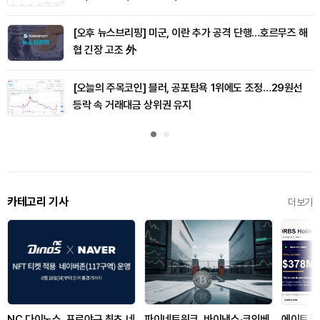
[오후 뉴스브리핑] 미군, 이란 추가 공격 단행…호르무즈 해
협 긴장 고조 外
[오늘의 주목코인] 블러, 공포탐욕 1위에도 조정…29원선
등락 속 거래대금 상위권 유지
카테고리 기사
더보기
NC 다이노스, 프로야구 최초 네
파이네트워크, 바이낸스·코인베
에이트코