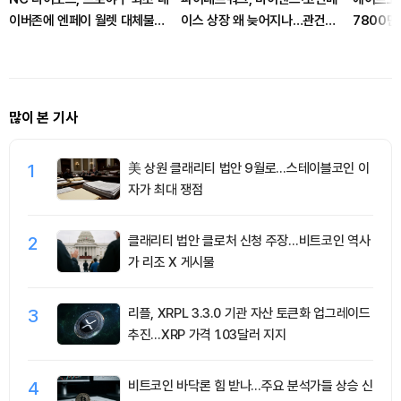
이버존에 엔페이 월렛 대체불가
이스 상장 왜 늦어지나…관건은
7800만
토큰 티켓 적용
유틸리티
움 포함
많이 본 기사
1
美 상원 클래리티 법안 9월로…스테이블코인 이
자가 최대 쟁점
2
클래리티 법안 클로처 신청 주장…비트코인 역사
가 리조 X 게시물
3
리플, XRPL 3.3.0 기관 자산 토큰화 업그레이드
추진…XRP 가격 1.03달러 지지
4
비트코인 바닥론 힘 받나…주요 분석가들 상승 신