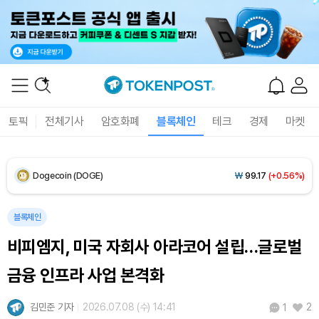
XRP (XRP)
₩
1,465
(+0.31%)
Solana (SOL)
₩
106,189
(+2.20%)
TRON (TRX)
₩
462.8
(+0.36%)
토픽
전체기사
암호화폐
블록체인
테크
경제
마켓
Hyperliquid (HYPE)
₩
77,003
(-3.26%)
Dogecoin (DOGE)
₩
99.17
(+0.56%)
Bitcoin (BTC)
₩
91,480,424
(-0.32%)
블록체인
비피엠지, 미국 자회사 아라코어 설립…글로벌
금융 인프라 사업 본격화
김민준 기자
2026.07.08 (수) 14:41
2
1