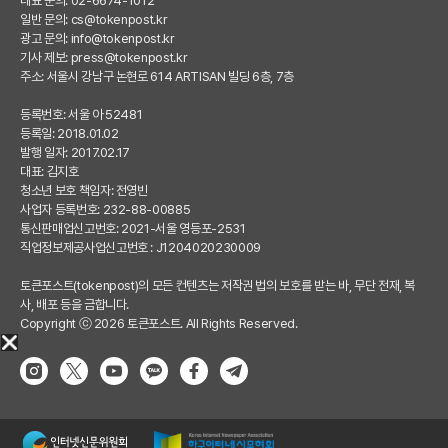
대표 문의: 02-6674-1012
일반 문의:
cs@tokenpost.kr
광고 문의:
info@tokenpost.kr
기사 제보:
press@tokenpost.kr
주소: 서울시 강남구 논현로 614 ARTISAN 빌딩 6층, 7층
등록번호: 서울 아 52481
등록일: 2018.01.02
발행 일자: 2017.02.17
대표: 김지호
청소년 보호 책임자: 전영빈
사업자 등록번호: 232-88-00885
통신판매업신고번호: 2021-서울 영등포-2531
직업정보제공사업신고번호 : J1204020230009
토큰포스트(tokenpost)의 모든 컨텐츠는 저작권 법의 보호를 받는 바, 무단 전재, 복
사, 배포 등을 금합니다.
Copyright ⓒ 2026 토큰포스트. All Rights Reserved.