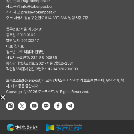
일반 문의:
cs@tokenpost.kr
광고 문의:
info@tokenpost.kr
기사 제보:
press@tokenpost.kr
주소: 서울시 강남구 논현로 614 ARTISAN 빌딩 6층, 7층
등록번호: 서울 아 52481
등록일: 2018.01.02
발행 일자: 2017.02.17
대표: 김지호
청소년 보호 책임자: 전영빈
사업자 등록번호: 232-88-00885
통신판매업신고번호: 2021-서울 영등포-2531
직업정보제공사업신고번호 : J1204020230009
토큰포스트(tokenpost)의 모든 컨텐츠는 저작권 법의 보호를 받는 바, 무단 전재, 복
사, 배포 등을 금합니다.
Copyright ⓒ 2026 토큰포스트. All Rights Reserved.