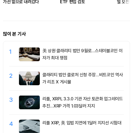
가선 밑으로 내려갔다
ETF 편입 검토
일 오전 
많이 본 기사
1
美 상원 클래리티 법안 9월로…스테이블코인 이
자가 최대 쟁점
2
클래리티 법안 클로처 신청 주장…비트코인 역사
가 리조 X 게시물
3
리플, XRPL 3.3.0 기관 자산 토큰화 업그레이드
추진…XRP 가격 1.03달러 지지
4
리플 XRP, 美 입법 지연에 1달러 지지선 시험대