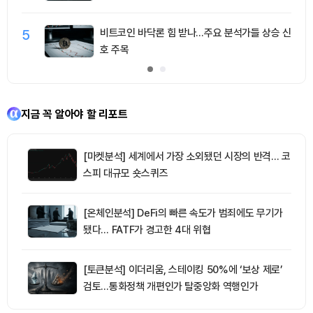
5
비트코인 바닥론 힘 받나…주요 분석가들 상승 신
호 주목
지금 꼭 알아야 할 리포트
[마켓분석] 세계에서 가장 소외됐던 시장의 반격… 코
스피 대규모 숏스퀴즈
[온체인분석] DeFi의 빠른 속도가 범죄에도 무기가
됐다… FATF가 경고한 4대 위협
[토큰분석] 이더리움, 스테이킹 50%에 ‘보상 제로’
검토…통화정책 개편인가 탈중앙화 역행인가