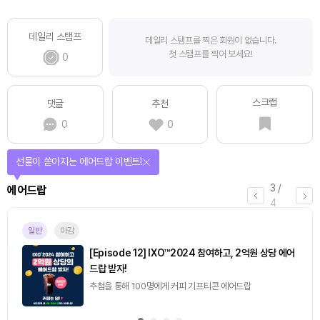
데일리 스탬프
데일리 스탬프를 찍은 회원이 없습니다.
첫 스탬프를 찍어 보세요!
0
스크랩
댓글
추천
0
0
선물이 쏟아지는 에어드랍 이벤트!
3
/
에어드랍
4
일반
마감
[Episode 12] IXO™2024 참여하고, 2억원 상당 에어
드랍 받자!
추첨을 통해 100명에게 커피 기프티콘 에어드랍