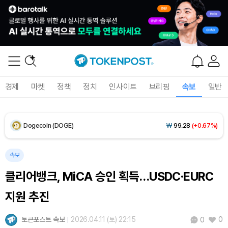
XRP (XRP)
₩
1,466
(+0.22%)
Solana (SOL)
₩
106,220
(+1.89%)
TRON (TRX)
₩
462.8
(+0.31%)
경제
마켓
정책
정치
인사이트
브리핑
속보
일반
Hyperliquid (HYPE)
₩
76,595
(-3.94%)
Dogecoin (DOGE)
₩
99.28
(+0.67%)
Bitcoin (BTC)
₩
91,461,642
(-0.20%)
속보
클리어뱅크, MiCA 승인 획득…USDC·EURC
지원 추진
토큰포스트 속보
2026.04.11 (토) 22:15
0
0