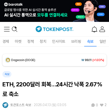
XRP (XRP)
₩
1,475
(-0.72%)
Solana (SOL)
₩
104,872
(+0.59%)
TRON (TRX)
₩
465.6
(-0.14%)
경제
마켓
정책
정치
인사이트
브리핑
속보
일반
Hyperliquid (HYPE)
₩
80,690
(+1.96%)
Dogecoin (DOGE)
₩
99.11
(+1.03%)
Bitcoin (BTC)
₩
92,402,779
(+0.39%)
속보
ETH, 2200달러 회복…24시간 낙폭 2.67%
로 축소
토큰포스트 속보
2026.04.13 (월) 03:05
2
0