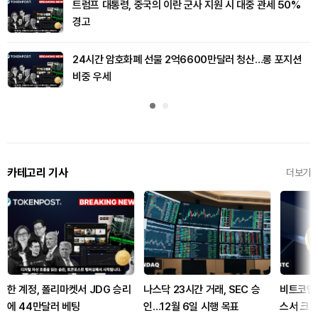
트럼프 대통령, 중국의 이란 군사 지원 시 대중 관세 50%
경고
24시간 암호화폐 선물 2억6600만달러 청산…롱 포지션
비중 우세
카테고리 기사
더보기
한 계정, 폴리마켓서 JDG 승리
나스닥 23시간 거래, SEC 승
비트코인 
에 44만달러 베팅
인…12월 6일 시행 목표
스서 크