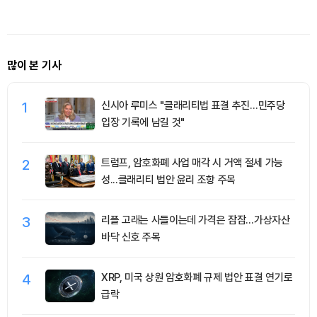
많이 본 기사
1
신시아 루미스 "클래리티법 표결 추진…민주당
입장 기록에 남길 것"
2
트럼프, 암호화폐 사업 매각 시 거액 절세 가능
성...클래리티 법안 윤리 조항 주목
3
리플 고래는 사들이는데 가격은 잠잠…가상자산
바닥 신호 주목
4
XRP, 미국 상원 암호화폐 규제 법안 표결 연기로
급락