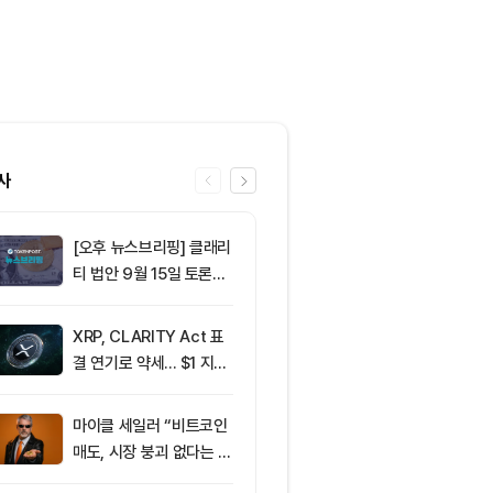
사
[오후 뉴스브리핑] 클래리
6
비트코인 6만5
티 법안 9월 15일 토론종
선 정체…알트
결 표결 外
반등
XRP, CLARITY Act 표
7
이란 혁명수비대
결 연기로 약세... $1 지지
든 조건 수용할
선 공방
르무즈 통제"
마이클 세일러 “비트코인
8
이란, 호르무즈
매도, 시장 붕괴 없다는 점
6개…미군 철수
입증”
구