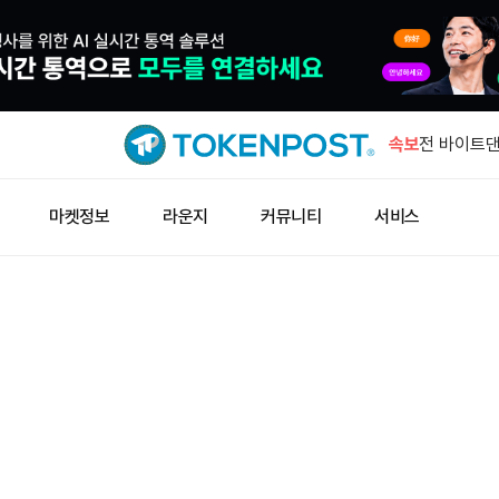
루트데이터 
100곳 이상
속보
전 바이트댄
미 합류
일본은행, 
마켓정보
라운지
커뮤니티
서비스
10일 공개
남아공, 기
추진
홍콩 경찰,
발…147명
루트데이터 
100곳 이상
전 바이트댄
미 합류