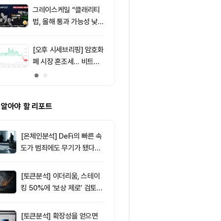
그레이스케일 “클래리티
9
[저녁 시세브리
법, 올해 통과 가능성 낮
폐 시장 혼조세
아”
인 64,801달
1,918달러
[오후 시세브리핑] 암호화
10
솔라나, 네트
폐 시장 혼조세… 비트코
이드 및 토큰 
인 64,762달러, 이더리
로 생태계 강화
움 1,913달러
 알아야 할 리포트
[온체인분석] DeFi의 빠른 속
도가 범죄에도 무기가 됐다…
FATF가 경고한 4대 위협
[토큰분석] 이더리움, 스테이
킹 50%에 ‘보상 제로’ 검토…
통화정책 개편인가 탈중앙화
역행인가
[토큰분석] 확장성을 얻으면