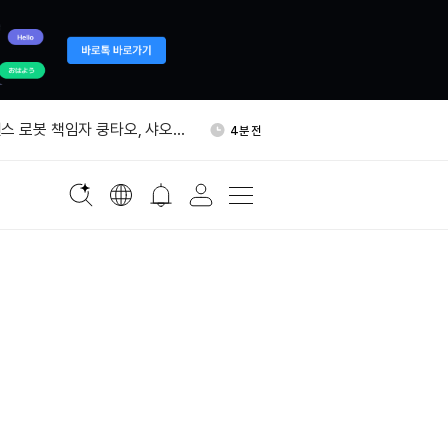
“2026년 암호화폐 프로젝트
18분 전
 폐쇄”
스 로봇 책임자 쿵타오, 샤오
4분 전
7월 통화정책회의 의견 요약본
9분 전
업 암호자산 국경 간 거래 제한
10분 전
 약 1060억원 자금세탁망 적
14분 전
 체포
“2026년 암호화폐 프로젝트
18분 전
 폐쇄”
스 로봇 책임자 쿵타오, 샤오
4분 전