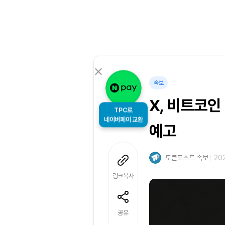
속보
X, 비트코인
TPC로
예고
네이버페이 교환
토큰포스트 속보
202
링크복사
공유