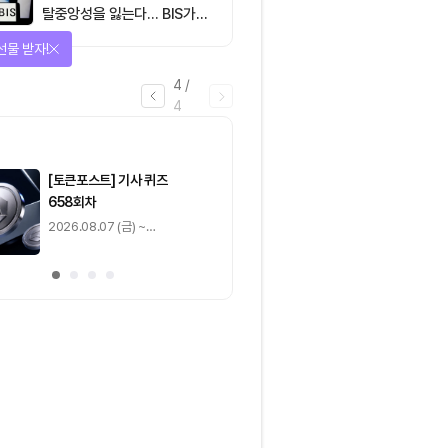
탈중앙성을 잃는다… BIS가
짚은 블록체인 ‘분열의 경제
선물 받자!
학’
4
/
4
마감
[토큰포스트] 기사 퀴즈
[토큰포스트] 기사 
658회차
657회차
2026.08.07 (금) ~
2026.08.06 (목) ~
2026.08.08 (토)
2026.08.07 (금)