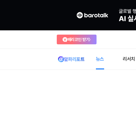
베리코인 받기
뉴스
리서치
알파리포트