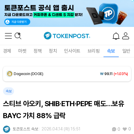
Solana (SOL)
₩
104,872
(+0.59%)
TRON (TRX)
₩
465.6
(-0.14%)
Hyperliquid (HYPE)
₩
80,690
(+1.96%)
경제
마켓
정책
정치
인사이트
브리핑
속보
일반
Dogecoin (DOGE)
₩
99.11
(+1.03%)
Bitcoin (BTC)
₩
92,402,779
(+0.39%)
속보
스티브 아오키, SHIB·ETH·PEPE 매도…보유
BAYC 가치 88% 급락
토큰포스트 속보
2026.04.14 (화) 15:51
0
0