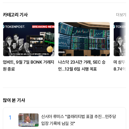
카테고리 기사
더보기
업비트, 9월 7일 BONK 거래지
나스닥 23시간 거래, SEC 승
미 상무부
원 종료
인…12월 6일 시행 목표
8.74억
많이 본 기사
1
신시아 루미스 "클래리티법 표결 추진…민주당
입장 기록에 남길 것"