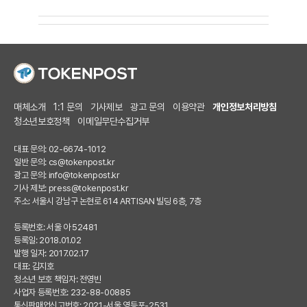
매체소개
1:1 문의
기사제보
광고 문의
이용약관
개인정보처리방침
청소년보호정책
이메일무단수집거부
대표 문의: 02-6674-1012
일반 문의:
cs@tokenpost.kr
광고 문의:
info@tokenpost.kr
기사 제보:
press@tokenpost.kr
주소: 서울시 강남구 논현로 614 ARTISAN 빌딩 6층, 7층
등록번호: 서울 아 52481
등록일: 2018.01.02
발행 일자: 2017.02.17
대표: 김지호
청소년 보호 책임자: 전영빈
사업자 등록번호: 232-88-00885
통신판매업신고번호: 2021-서울 영등포-2531