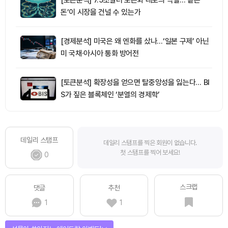
돈’이 시장을 건널 수 있는가
[경제분석] 미국은 왜 엔화를 샀나…‘일본 구제’ 아닌
미 국채·아시아 통화 방어전
[토큰분석] 확장성을 얻으면 탈중앙성을 잃는다… BI
S가 짚은 블록체인 ‘분열의 경제학’
데일리 스탬프
데일리 스탬프를 찍은 회원이 없습니다.
첫 스탬프를 찍어 보세요!
0
스크랩
댓글
추천
1
1