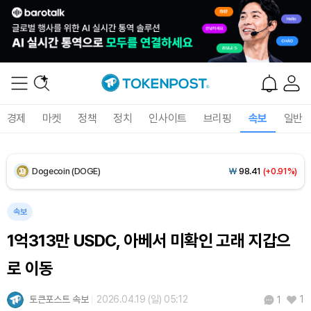
XRP (XRP)
₩
1,451
(-0.59%)
Solana (SOL)
₩
104,061
(+1.60%)
TRON (TRX)
₩
461.3
(+0.17%)
경제
마켓
정책
정치
인사이트
브리핑
속보
일반
Hyperliquid (HYPE)
₩
76,273
(-2.96%)
Dogecoin (DOGE)
₩
98.41
(+0.91%)
Bitcoin (BTC)
₩
91,320,518
(+0.67%)
속보
1억313만 USDC, 아베서 미확인 고래 지갑으
로 이동
토큰포스트 속보
2026.04.19 (일) 05:12
1
1