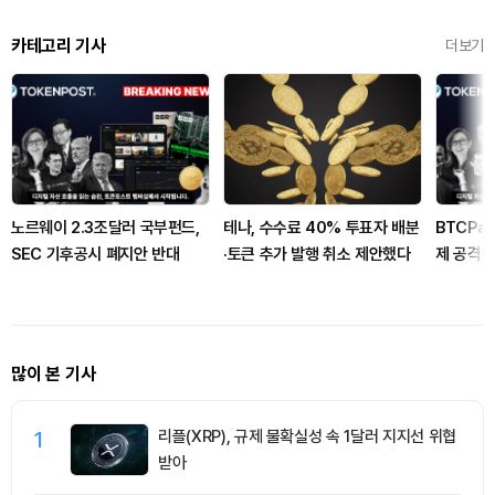
카테고리 기사
더보기
노르웨이 2.3조달러 국부펀드,
테나, 수수료 40% 투표자 배분
BTCPa
SEC 기후공시 폐지안 반대
·토큰 추가 발행 취소 제안했다
제 공격
권고
많이 본 기사
1
리플(XRP), 규제 불확실성 속 1달러 지지선 위협
받아