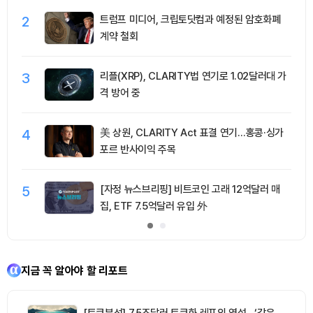
2
트럼프 미디어, 크립토닷컴과 예정된 암호화폐
계약 철회
3
리플(XRP), CLARITY법 연기로 1.02달러대 가
격 방어 중
4
美 상원, CLARITY Act 표결 연기…홍콩·싱가
포르 반사이익 주목
5
[자정 뉴스브리핑] 비트코인 고래 12억달러 매
집, ETF 7.5억달러 유입 外
지금 꼭 알아야 할 리포트
[토큰분석] 7.5조달러 토큰화 레포의 역설…‘같은