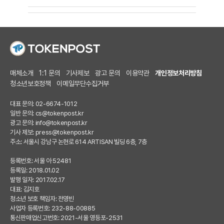
매체소개
1:1 문의
기사제보
광고 문의
이용약관
개인정보처리방침
청소년보호정책
이메일무단수집거부
대표 문의: 02-6674-1012
일반 문의:
cs@tokenpost.kr
광고 문의:
info@tokenpost.kr
기사 제보:
press@tokenpost.kr
주소: 서울시 강남구 논현로 614 ARTISAN 빌딩 6층, 7층
등록번호: 서울 아 52481
등록일: 2018.01.02
발행 일자: 2017.02.17
대표: 김지호
청소년 보호 책임자: 전영빈
사업자 등록번호: 232-88-00885
통신판매업신고번호: 2021-서울 영등포-2531