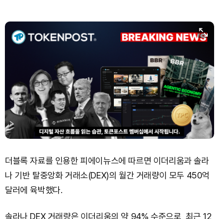
Hyperliquid (HYPE)
₩
79,683
(-2.06%)
Dogecoin (DOGE)
₩
98.36
(-1.36%)
Bitcoin (BTC)
₩
91,552,633
(-0.45%)
더블록 자료를 인용한 피에이뉴스에 따르면 이더리움과 솔라
나 기반 탈중앙화 거래소(DEX)의 월간 거래량이 모두 450억
달러에 육박했다.
솔라나 DEX 거래량은 이더리움의 약 94% 수준으로, 최근 12