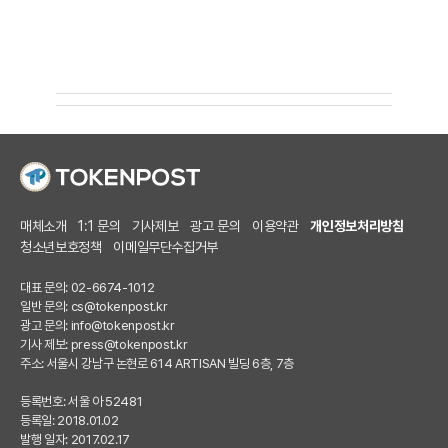
매체소개
1:1 문의
기사제보
광고 문의
이용약관
개인정보처리방침
청소년보호정책
이메일무단수집거부
대표 문의: 02-6674-1012
일반 문의:
cs@tokenpost.kr
광고 문의:
info@tokenpost.kr
기사 제보:
press@tokenpost.kr
주소: 서울시 강남구 논현로 614 ARTISAN 빌딩 6층, 7층
등록번호: 서울 아 52481
등록일: 2018.01.02
발행 일자: 2017.02.17