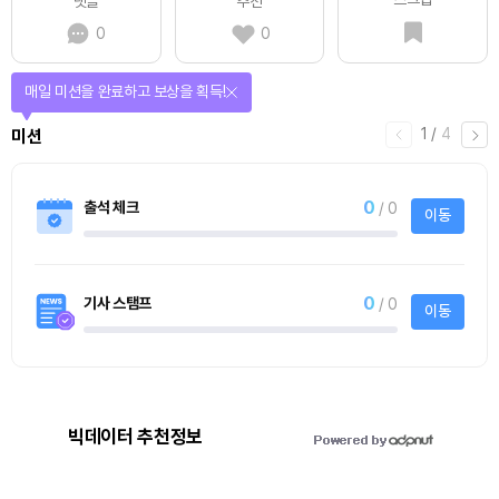
댓글
추천
0
0
매일 미션을 완료하고 보상을 획득!
1
/
4
미션
0
출석 체크
/ 0
이동
0
기사 스탬프
/ 0
이동
빅데이터 추천정보