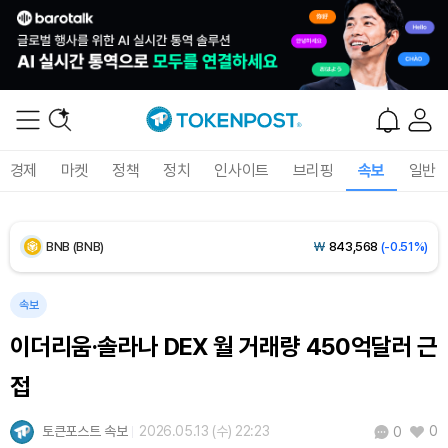
Dogecoin (DOGE)
₩
98.36
(-1.36%)
Bitcoin (BTC)
₩
91,552,633
(-0.45%)
Ethereum (ETH)
₩
2,708,447
(-0.42%)
경제
마켓
정책
정치
인사이트
브리핑
속보
일반
Tether USDt (USDT)
₩
1,424
(0.00%)
BNB (BNB)
₩
843,568
(-0.51%)
USDC (USDC)
₩
1,425
(-0.01%)
속보
이더리움·솔라나 DEX 월 거래량 450억달러 근
XRP (XRP)
₩
1,472
(-2.70%)
접
Solana (SOL)
₩
103,467
(-1.93%)
토큰포스트 속보
2026.05.13 (수) 22:23
0
0
TRON (TRX)
₩
466.0
(-0.10%)