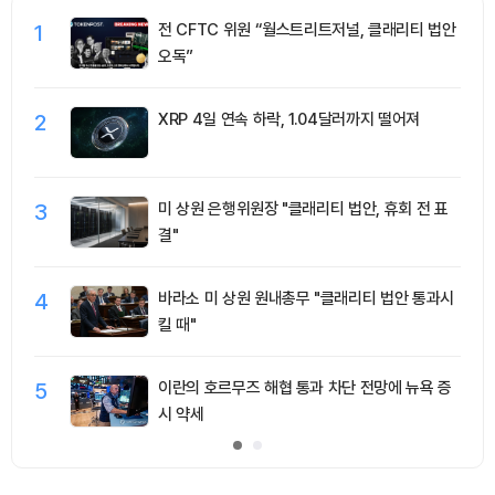
1
전 CFTC 위원 “월스트리트저널, 클래리티 법안
오독”
2
XRP 4일 연속 하락, 1.04달러까지 떨어져
3
미 상원 은행위원장 "클래리티 법안, 휴회 전 표
결"
4
바라소 미 상원 원내총무 "클래리티 법안 통과시
킬 때"
5
이란의 호르무즈 해협 통과 차단 전망에 뉴욕 증
시 약세