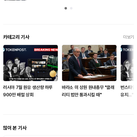
카테고리 기사
더보기
러시아 7월 원유 생산량 하루
바라소 미 상원 원내총무 "클래
번스타인,
900만 배럴 상회
리티 법안 통과시킬 때"
유지…“2
많이 본 기사