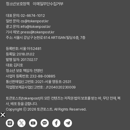
청소년보호정책
이메일무단수집거부
대표 문의: 02-6674-1012
일반 문의:
cs@tokenpost.kr
광고 문의:
info@tokenpost.kr
기사 제보:
press@tokenpost.kr
주소: 서울시 강남구 논현로 614 ARTISAN 빌딩 6층, 7층
등록번호: 서울 아 52481
등록일: 2018.01.02
발행 일자: 2017.02.17
대표: 김지호
청소년 보호 책임자: 전영빈
사업자 등록번호: 232-88-00885
통신판매업신고번호: 2021-서울 영등포-2531
직업정보제공사업신고번호 : J1204020230009
토큰포스트(tokenpost)의 모든 컨텐츠는 저작권 법의 보호를 받는 바, 무단 전재, 복
사, 배포 등을 금합니다.
Copyright ⓒ 2026 토큰포스트. All Rights Reserved.