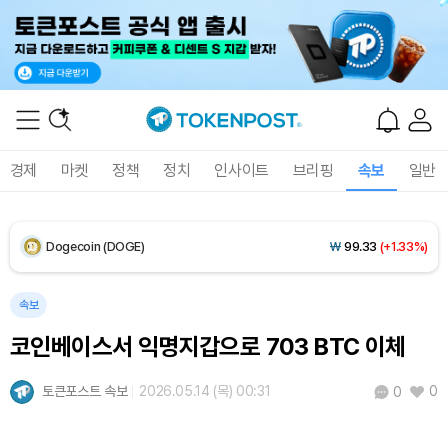
XRP (XRP)
₩
1,460
(-0.88%)
Solana (SOL)
₩
105,258
(+1.36%)
TRON (TRX)
₩
466.0
(+0.05%)
경제
마켓
정책
정치
인사이트
브리핑
속보
일반
Hyperliquid (HYPE)
₩
77,498
(-3.22%)
Dogecoin (DOGE)
₩
99.33
(+1.33%)
Bitcoin (BTC)
₩
92,521,594
(+0.76%)
속보
코인베이스서 익명지갑으로 703 BTC 이체
토큰포스트 속보
2026.05.14 (목) 00:31
0
0