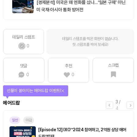
[경제분석] 미국은 왜 엔화를 샀나…‘일본 구제’ 아닌
미 국채·아시아 통화 방어전
데일리 스탬프
데일리 스탬프를 찍은 회원이 없습니다.
첫 스탬프를 찍어 보세요!
0
스크랩
댓글
추천
0
0
퀴즈풀고 선물 받자!
4
/
퀴즈
4
진행중
[토큰포스트] 기사 퀴즈 658회차