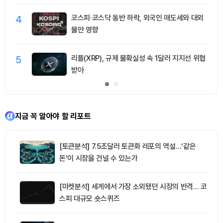
4
코스피·코스닥 동반 하락, 외국인 매도세와 대외
불안 영향
5
리플(XRP), 규제 불확실성 속 1달러 지지선 위협
받아
지금 꼭 알아야 할 리포트
[토큰분석] 7.5조달러 토큰화 레포의 역설…‘같은
돈’이 시장을 건널 수 있는가
[마켓분석] 세계에서 가장 소외됐던 시장의 반격… 코
스피 대규모 숏스퀴즈