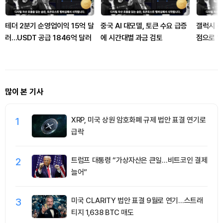
테더 2분기 순영업이익 15억 달
중국 AI 대모델, 토큰 수요 급증
갤럭시 리
러…USDT 공급 1846억 달러
에 시간대별 과금 검토
점으로 1,
많이 본 기사
1
XRP, 미국 상원 암호화폐 규제 법안 표결 연기로
급락
2
트럼프 대통령 “가상자산은 큰일…비트코인 결제
늘어”
3
미국 CLARITY 법안 표결 9월로 연기…스트래
티지 1,638 BTC 매도