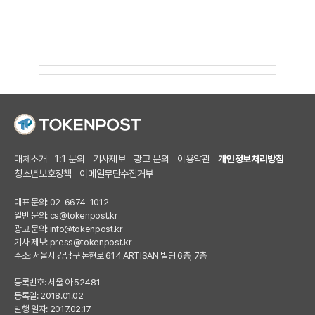
매체소개
1:1 문의
기사제보
광고 문의
이용약관
개인정보처리방침
청소년보호정책
이메일무단수집거부
대표 문의: 02-6674-1012
일반 문의:
cs@tokenpost.kr
광고 문의:
info@tokenpost.kr
기사 제보:
press@tokenpost.kr
주소: 서울시 강남구 논현로 614 ARTISAN 빌딩 6층, 7층
등록번호: 서울 아 52481
등록일: 2018.01.02
발행 일자: 2017.02.17