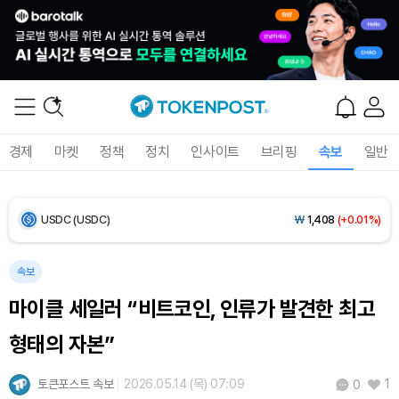
Bitcoin (BTC)
₩
91,559,149
(+0.15%)
Ethereum (ETH)
₩
2,706,230
(+0.37%)
Tether USDt (USDT)
₩
1,407
(+0.02%)
경제
마켓
정책
정치
인사이트
브리핑
속보
일반
BNB (BNB)
₩
851,485
(+2.30%)
USDC (USDC)
₩
1,408
(+0.01%)
XRP (XRP)
₩
1,469
(+1.54%)
속보
마이클 세일러 “비트코인, 인류가 발견한 최고
Solana (SOL)
₩
107,845
(+3.82%)
형태의 자본”
TRON (TRX)
₩
462.6
(+0.14%)
토큰포스트 속보
2026.05.14 (목) 07:09
1
0
Hyperliquid (HYPE)
₩
77,045
(-1.77%)