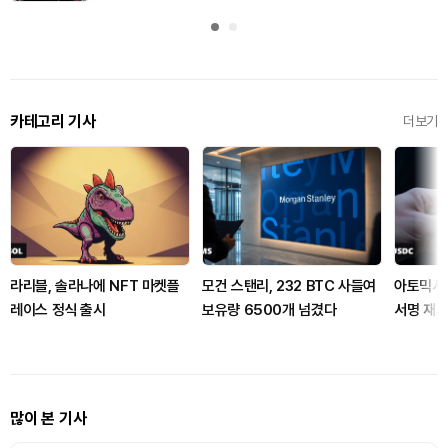
카테고리 기사
더보기
라리블, 솔라나에 NFT 마켓플
모건 스탠리, 232 BTC 사들여
아토믹서 
레이스 정식 출시
보유량 6500개 넘겼다
서명 재사
많이 본 기사