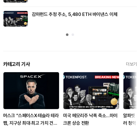
감마펀드 추정 주소, 5,480 ETH 바이낸스 이체
카테고리 기사
더보기
머스크 “스페이스X·테슬라 테라
미국 메모리주 낙폭 축소…마이
알파벳 채
팹, 지구상 최대·최고 가치 건물
크론 상승 전환
러 청약 
될 것”