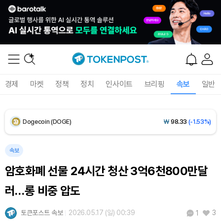
XRP (XRP)
₩
1,485
(-2.14%)
Solana (SOL)
₩
104,163
(-1.38%)
TRON (TRX)
₩
465.4
(-0.17%)
경제
마켓
정책
정치
인사이트
브리핑
속보
일반
Hyperliquid (HYPE)
₩
79,388
(-3.02%)
Dogecoin (DOGE)
₩
98.33
(-1.53%)
Bitcoin (BTC)
₩
91,935,949
(-0.01%)
속보
암호화폐 선물 24시간 청산 3억6천800만달
러…롱 비중 압도
토큰포스트 속보
2026.05.17 (일) 00:39
3
1