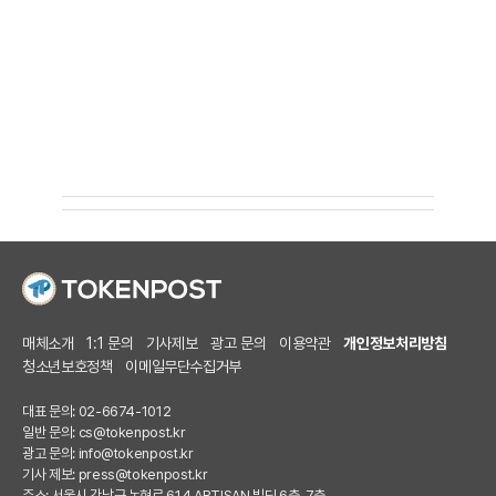
매체소개
1:1 문의
기사제보
광고 문의
이용약관
개인정보처리방침
청소년보호정책
이메일무단수집거부
대표 문의: 02-6674-1012
일반 문의:
cs@tokenpost.kr
광고 문의:
info@tokenpost.kr
기사 제보:
press@tokenpost.kr
주소: 서울시 강남구 논현로 614 ARTISAN 빌딩 6층, 7층