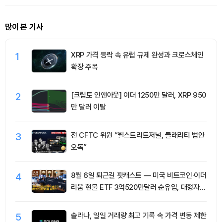
많이 본 기사
1
XRP 가격 등락 속 유럽 규제 완성과 크로스체인
확장 주목
2
[크립토 인앤아웃] 이더 1250만 달러, XRP 950
만 달러 이탈
3
전 CFTC 위원 “월스트리트저널, 클래리티 법안
오독”
4
8월 6일 퇴근길 팟캐스트 — 미국 비트코인·이더
리움 현물 ETF 3억520만달러 순유입, 대형자산
쏠림 강화
5
솔라나, 일일 거래량 최고 기록 속 가격 변동 제한