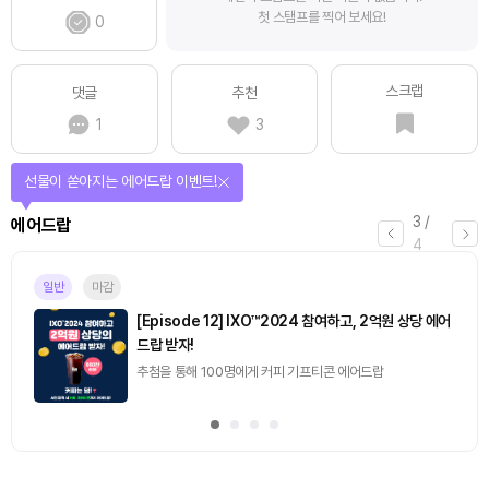
첫 스탬프를 찍어 보세요!
0
스크랩
댓글
추천
1
3
선물이 쏟아지는 에어드랍 이벤트!
3
/
에어드랍
4
일반
마감
[Episode 12] IXO™2024 참여하고, 2억원 상당 에어
드랍 받자!
추첨을 통해 100명에게 커피 기프티콘 에어드랍