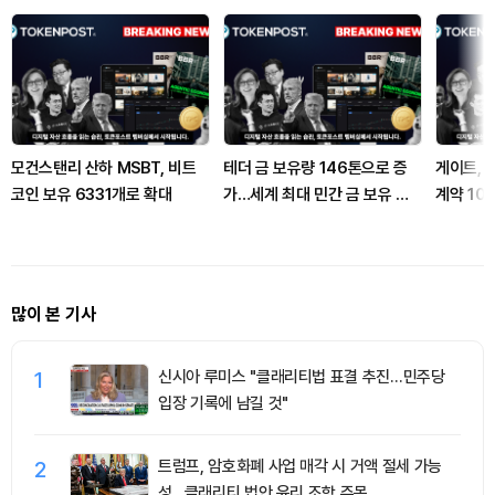
모건스탠리 산하 MSBT, 비트
테더 금 보유량 146톤으로 증
게이트, 
코인 보유 6331개로 확대
가…세계 최대 민간 금 보유 기
계약 10
관
많이 본 기사
1
신시아 루미스 "클래리티법 표결 추진…민주당
입장 기록에 남길 것"
2
트럼프, 암호화폐 사업 매각 시 거액 절세 가능
성...클래리티 법안 윤리 조항 주목