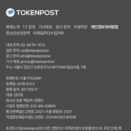
매체소개
1:1 문의
기사제보
광고 문의
이용약관
개인정보처리방침
청소년보호정책
이메일무단수집거부
대표 문의: 02-6674-1012
일반 문의:
cs@tokenpost.kr
광고 문의:
info@tokenpost.kr
기사 제보:
press@tokenpost.kr
주소: 서울시 강남구 논현로 614 ARTISAN 빌딩 6층, 7층
등록번호: 서울 아 52481
등록일: 2018.01.02
발행 일자: 2017.02.17
대표: 김지호
청소년 보호 책임자: 전영빈
사업자 등록번호: 232-88-00885
통신판매업신고번호: 2021-서울 영등포-2531
직업정보제공사업신고번호 : J1204020230009
토큰포스트(tokenpost)의 모든 컨텐츠는 저작권 법의 보호를 받는 바, 무단 전재, 복