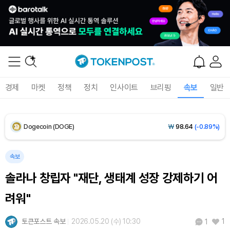
XRP (XRP)
₩
1,464
(-2.10%)
Solana (SOL)
₩
103,940
(-1.43%)
TRON (TRX)
₩
465.4
(-0.12%)
경제
마켓
정책
정치
인사이트
브리핑
속보
일반
Hyperliquid (HYPE)
₩
79,302
(-0.62%)
Dogecoin (DOGE)
₩
98.64
(-0.89%)
Bitcoin (BTC)
₩
91,694,058
(-0.77%)
속보
솔라나 창립자 "재단, 생태계 성장 강제하기 어
려워"
토큰포스트 속보
2026.05.20 (수) 10:30
1
1