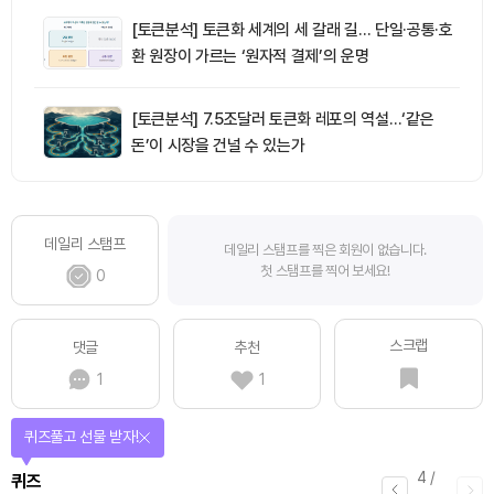
[토큰분석] 토큰화 세계의 세 갈래 길… 단일·공통·호
환 원장이 가르는 ‘원자적 결제’의 운명
[토큰분석] 7.5조달러 토큰화 레포의 역설…‘같은
돈’이 시장을 건널 수 있는가
데일리 스탬프
데일리 스탬프를 찍은 회원이 없습니다.
첫 스탬프를 찍어 보세요!
0
스크랩
댓글
추천
1
1
퀴즈풀고 선물 받자!
4
/
퀴즈