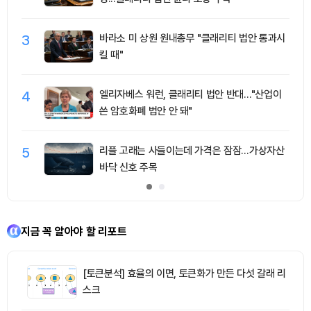
3
바라소 미 상원 원내총무 "클래리티 법안 통과시
킬 때"
4
엘리자베스 워런, 클래리티 법안 반대…"산업이
쓴 암호화폐 법안 안 돼"
5
리플 고래는 사들이는데 가격은 잠잠…가상자산
바닥 신호 주목
지금 꼭 알아야 할 리포트
[토큰분석] 효율의 이면, 토큰화가 만든 다섯 갈래 리
스크