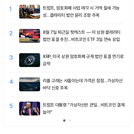
1
트럼프, 암호화폐 사업 매각 시 거액 절세 가능
성...클래리티 법안 윤리 조항 주목
2
8월 7일 퇴근길 팟캐스트 — 미 상원 클래리티
법안 표결 추진…비트코인 ETF 3일 연속 유입
3
XRP, 미국 상원 암호화폐 규제 법안 표결 연기로
급락
4
리플 고래는 사들이는데 가격은 잠잠…가상자산
바닥 신호 주목
5
트럼프 대통령 “가상자산은 큰일…비트코인 결제
늘어”