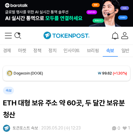
XRP (XRP)
₩
1,476
(-1.17%)
Solana (SOL)
₩
105,037
(+0.56%)
TRON (TRX)
₩
467.1
(+0.24%)
Hyperliquid (HYPE)
₩
80,854
(+2.89%)
경제
마켓
정책
정치
인사이트
브리핑
속보
일반
Dogecoin (DOGE)
₩
99.62
(+1.30%)
Bitcoin (BTC)
₩
92,643,652
(+0.80%)
속보
ETH 대형 보유 주소 약 60곳, 두 달간 보유분
청산
토큰포스트 속보
2026.05.20 (수) 12:23
1
0