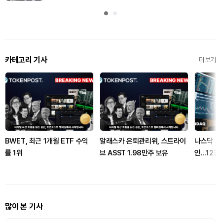
카테고리 기사
더보기
BWET, 최근 1개월 ETF 수익
알래스카 은퇴관리위, 스트라이
나스닥 2
률 1위
브 ASST 1.98만주 보유
인…12월
많이 본 기사