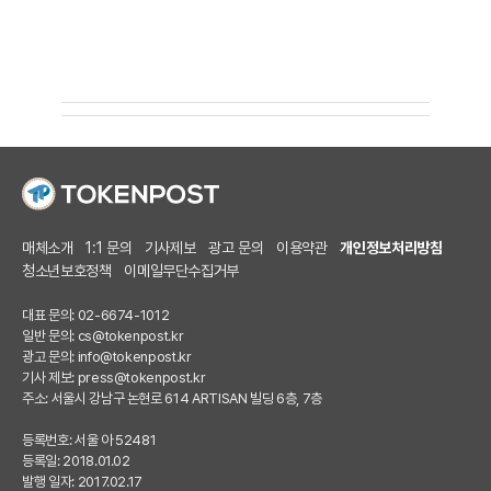
매체소개
1:1 문의
기사제보
광고 문의
이용약관
개인정보처리방침
청소년보호정책
이메일무단수집거부
대표 문의: 02-6674-1012
일반 문의:
cs@tokenpost.kr
광고 문의:
info@tokenpost.kr
기사 제보:
press@tokenpost.kr
주소: 서울시 강남구 논현로 614 ARTISAN 빌딩 6층, 7층
등록번호: 서울 아 52481
등록일: 2018.01.02
발행 일자: 2017.02.17