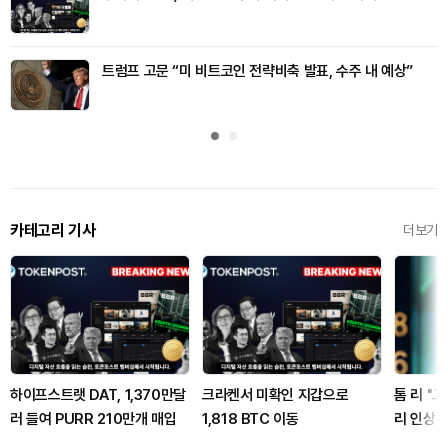
트럼프 고문 “미 비트코인 전략비축 발표, 수주 내 예상”
카테고리 기사
더보기
하이프스트랫 DAT, 1,370만달
크라켄서 미확인 지갑으로
톰 리 "
러 들여 PURR 210만개 매입
1,818 BTC 이동
리 인상 