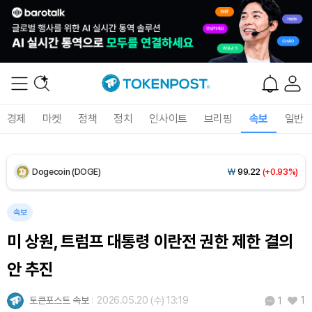
XRP (XRP)
₩
1,455
(-1.20%)
Solana (SOL)
₩
104,954
(+1.49%)
TRON (TRX)
₩
466.5
(+0.17%)
경제
마켓
정책
정치
인사이트
브리핑
속보
일반
Hyperliquid (HYPE)
₩
77,120
(-3.63%)
Dogecoin (DOGE)
₩
99.22
(+0.93%)
Bitcoin (BTC)
₩
92,459,998
(+0.96%)
속보
미 상원, 트럼프 대통령 이란전 권한 제한 결의
안 추진
토큰포스트 속보
2026.05.20 (수) 13:19
1
1