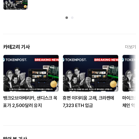
카테고리 기사
더보기
뱅크오브아메리카, 샌디스크 목
휴면 이더리움 고래, 크라켄에
마이크로소
표가 2,500달러 유지
7,323 ETH 입금
체인 악용