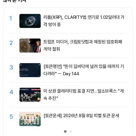
많이 본 기사
1
리플(XRP), CLARITY법 연기로 1.02달러대 가
격 방어 중
2
트럼프 미디어, 크립토닷컴과 예정된 암호화폐
계약 철회
3
[토큰명언] "돈이 길바닥에 널려 있을 때까지 기
다려라" ㅡ Day 144
4
미 상원 클래리티법 표결 지연…알소브룩스 “계
속 추진”
5
[토큰운세] 2026년 8월 8일 띠별 토큰 운세