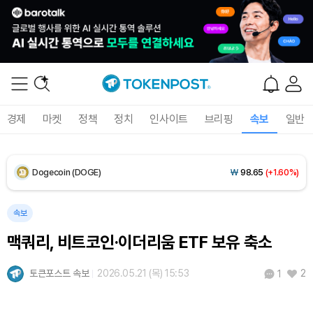
XRP (XRP)
₩
1,457
(+1.37%)
Solana (SOL)
₩
105,026
(+2.79%)
TRON (TRX)
₩
460.8
(-0.02%)
경제
마켓
정책
정치
인사이트
브리핑
속보
일반
Hyperliquid (HYPE)
₩
76,471
(-1.66%)
Dogecoin (DOGE)
₩
98.65
(+1.60%)
Bitcoin (BTC)
₩
91,465,061
(+1.25%)
속보
맥쿼리, 비트코인·이더리움 ETF 보유 축소
토큰포스트 속보
2026.05.21 (목) 15:53
2
1