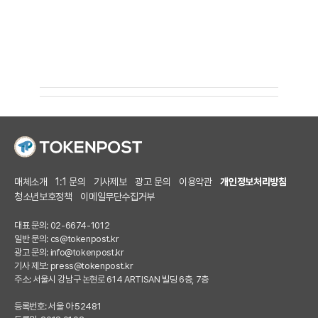
매체소개
1:1 문의
기사제보
광고 문의
이용약관
개인정보처리방침
청소년보호정책
이메일무단수집거부
대표 문의: 02-6674-1012
일반 문의:
cs@tokenpost.kr
광고 문의:
info@tokenpost.kr
기사 제보:
press@tokenpost.kr
주소: 서울시 강남구 논현로 614 ARTISAN 빌딩 6층, 7층
등록번호: 서울 아 52481