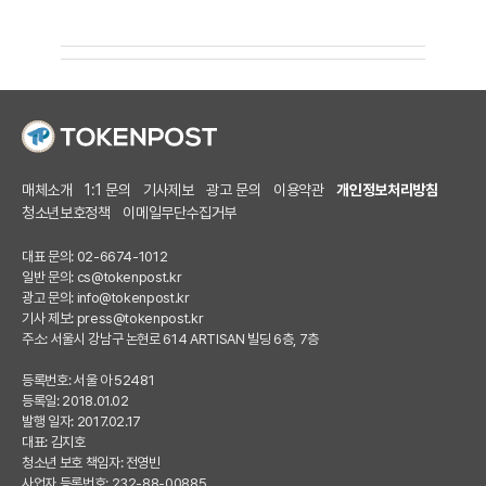
매체소개
1:1 문의
기사제보
광고 문의
이용약관
개인정보처리방침
청소년보호정책
이메일무단수집거부
대표 문의: 02-6674-1012
일반 문의:
cs@tokenpost.kr
광고 문의:
info@tokenpost.kr
기사 제보:
press@tokenpost.kr
주소: 서울시 강남구 논현로 614 ARTISAN 빌딩 6층, 7층
등록번호: 서울 아 52481
등록일: 2018.01.02
발행 일자: 2017.02.17
대표: 김지호
청소년 보호 책임자: 전영빈
사업자 등록번호: 232-88-00885