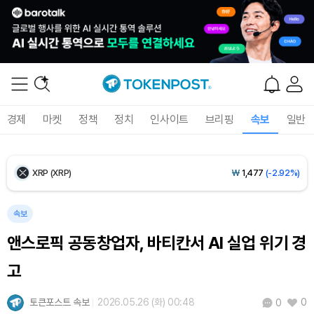
Ethereum (ETH)
₩
2,711,199
(-0.56%)
Tether USDt (USDT)
₩
1,421
(0.00%)
BNB (BNB)
₩
840,596
(-1.52%)
경제
마켓
정책
정치
인사이트
브리핑
속보
일반
USDC (USDC)
₩
1,422
(-0.02%)
XRP (XRP)
₩
1,477
(-2.92%)
Solana (SOL)
₩
103,735
(-2.19%)
속보
앤스로픽 공동창업자, 바티칸서 AI 실업 위기 경
TRON (TRX)
₩
464.9
(-0.26%)
고
Hyperliquid (HYPE)
₩
79,691
(-2.44%)
토큰포스트 속보
2026.05.26 (화) 00:48
0
0
Dogecoin (DOGE)
₩
97.97
(-1.89%)