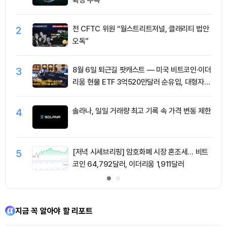
2
전 CFTC 위원 “월스트리트저널, 클래리티 법안
오독”
3
8월 6일 퇴근길 팟캐스트 — 미국 비트코인·이더
리움 현물 ETF 3억520만달러 순유입, 대형자산
쏠림 강화
4
솔라나, 일일 거래량 최고 기록 속 가격 변동 제한
5
[저녁 시세브리핑] 암호화폐 시장 혼조세… 비트
코인 64,792달러, 이더리움 1,911달러
지금 꼭 알아야 할 리포트