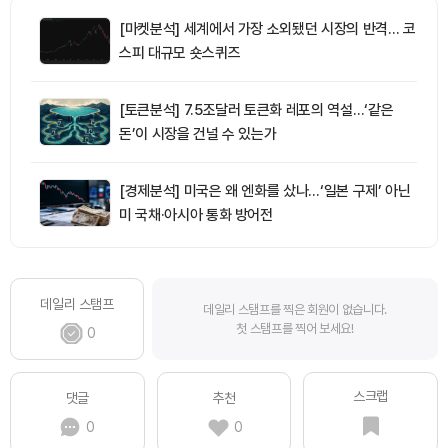
[마켓분석] 세계에서 가장 소외됐던 시장의 반격… 코
스피 대규모 숏스퀴즈
[토큰분석] 7.5조달러 토큰화 레포의 역설…‘같은
돈’이 시장을 건널 수 있는가
[경제분석] 미국은 왜 엔화를 샀나…‘일본 구제’ 아닌
미 국채·아시아 통화 방어전
데일리 스탬프
데일리 스탬프를 찍은 회원이 없습니다.
첫 스탬프를 찍어 보세요!
0
스크랩
댓글
추천
0
0