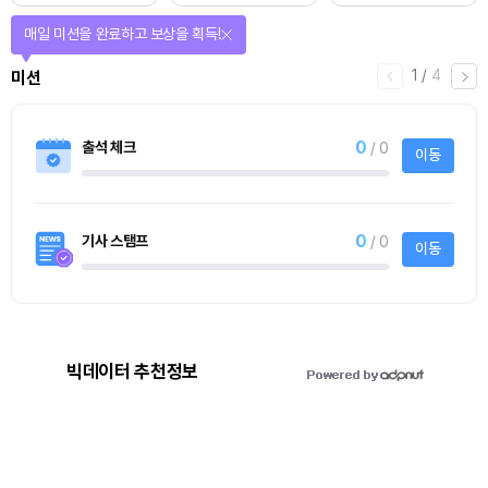
매일 미션을 완료하고 보상을 획득!
1
/
4
미션
0
출석 체크
/ 0
이동
0
기사 스탬프
/ 0
이동
빅데이터 추천정보