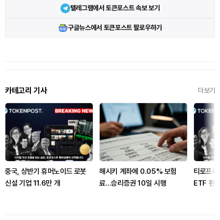
텔레그램에서 토큰포스트 속보 보기
구글뉴스에서 토큰포스트 팔로우하기
카테고리 기사
더보기
중국, 상반기 휴머노이드 로봇
해시키 계좌에 0.05% 보험
티로프라
신설 기업 11.6만 개
료…승리증권 10일 시행
ETF 편