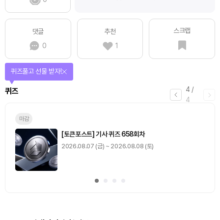
스크랩
댓글
추천
0
1
퀴즈풀고 선물 받자!
4
/
퀴즈
4
마감
[토큰포스트] 기사 퀴즈 658회차
2026.08.07 (금) ~ 2026.08.08 (토)