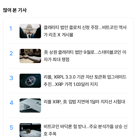
많이 본 기사
1
클래리티 법안 클로처 신청 주장…비트코인 역사
가 리조 X 게시물
2
美 상원 클래리티 법안 9월로…스테이블코인 이
자가 최대 쟁점
3
리플, XRPL 3.3.0 기관 자산 토큰화 업그레이드
추진…XRP 가격 1.03달러 지지
4
리플 XRP, 美 입법 지연에 1달러 지지선 시험대
5
비트코인 바닥론 힘 받나…주요 분석가들 상승 신
호 주목