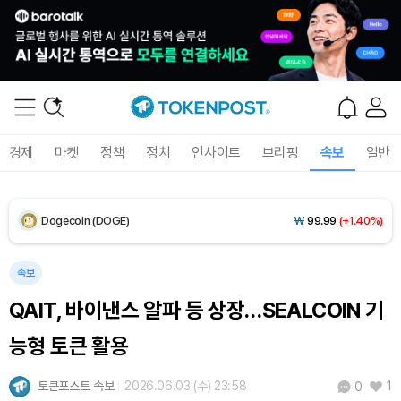
XRP (XRP)
₩
1,469
(+1.06%)
Solana (SOL)
₩
107,014
(+2.59%)
TRON (TRX)
₩
462.2
(+0.17%)
경제
마켓
정책
정치
인사이트
브리핑
속보
일반
Hyperliquid (HYPE)
₩
76,787
(-2.76%)
Dogecoin (DOGE)
₩
99.99
(+1.40%)
Bitcoin (BTC)
₩
91,697,667
(-0.08%)
속보
QAIT, 바이낸스 알파 등 상장…SEALCOIN 기
능형 토큰 활용
토큰포스트 속보
2026.06.03 (수) 23:58
1
0