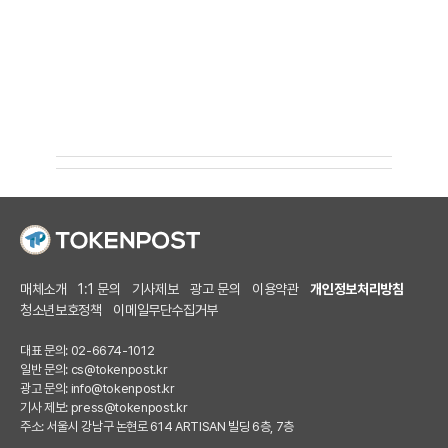
매체소개
1:1 문의
기사제보
광고 문의
이용약관
개인정보처리방침
청소년보호정책
이메일무단수집거부
대표 문의: 02-6674-1012
일반 문의:
cs@tokenpost.kr
광고 문의:
info@tokenpost.kr
기사 제보:
press@tokenpost.kr
주소: 서울시 강남구 논현로 614 ARTISAN 빌딩 6층, 7층