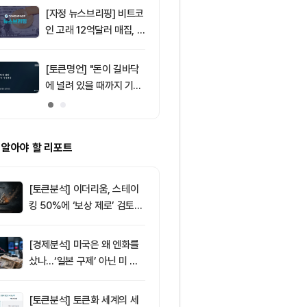
[자정 뉴스브리핑] 비트코
9
삼성전자·SK
인 고래 12억달러 매집, E
버리지 ETF 상
TF 7.5억달러 유입 外
도전인가, 절
가?
[토큰명언] "돈이 길바닥
10
[토큰운세] 20
에 널려 있을 때까지 기다
8일 띠별 토큰
려라" ㅡ Day 144
 알아야 할 리포트
[토큰분석] 이더리움, 스테이
킹 50%에 ‘보상 제로’ 검토…
통화정책 개편인가 탈중앙화
역행인가
[경제분석] 미국은 왜 엔화를
샀나…‘일본 구제’ 아닌 미 국
채·아시아 통화 방어전
[토큰분석] 토큰화 세계의 세