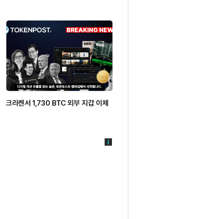
크라켄서 1,730 BTC 외부 지갑 이체
로빈후드서 익명 지갑으로 797 BT
이체