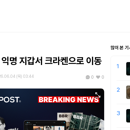
많이 본 기
TC, 익명 지갑서 크라켄으로 이동
1
6.06.04 (목) 03:44
0
0
2
3