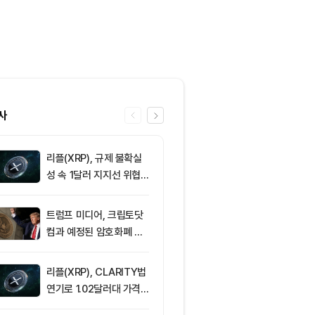
사
리플(XRP), 규제 불확실
6
해킹 뒤 처음 
성 속 1달러 지지선 위협
코인…현금화 
받아
트럼프 미디어, 크립토닷
7
[자정 시세브리
컴과 예정된 암호화폐 계
폐 시장 혼조세
약 철회
인 64,890달
움 1,912달러
리플(XRP), CLARITY법
8
미 상원 클래
연기로 1.02달러대 가격
지연…알소브룩
방어 중
추진”