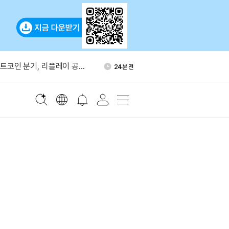
미 선거자금 1.4억달러 모금…암
44분 전
 모델 차용
 비트코인 분기, 리플레이 공격
24분 전
간 10% 상승…반도체주 반등
38분 전
절 뒤 930 BTC 숏 포지션 보
40분 전
 고래, 크라켄에 7,323
42분 전
미 선거자금 1.4억달러 모금…암
44분 전
 모델 차용
 비트코인 분기, 리플레이 공격
24분 전