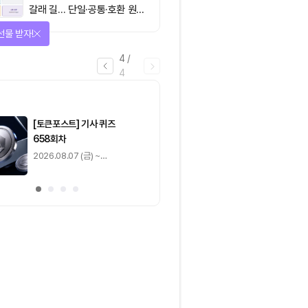
갈래 길… 단일·공통·호환 원장
이 가르는 ‘원자적 결제’의 운
선물 받자!
명
4
/
4
마감
[토큰포스트] 기사 퀴즈
[토큰포스트] 기사 
658회차
657회차
2026.08.07 (금) ~
2026.08.06 (목) ~
2026.08.08 (토)
2026.08.07 (금)