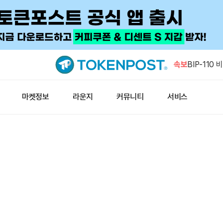
AI 진영, 
호화폐 로비
속보
BIP-110
위험 제기
엔비디아 주
마켓정보
라운지
커뮤니티
서비스
한 주소, 손
유
휴면 이더리움
ETH 입금
AI 진영, 
호화폐 로비
BIP-110
위험 제기