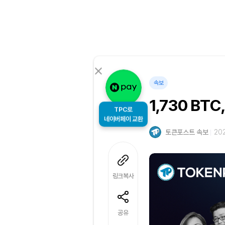
속보
1,730 B
TPC로
네이버페이 교환
토큰포스트 속보
202
링크복사
공유