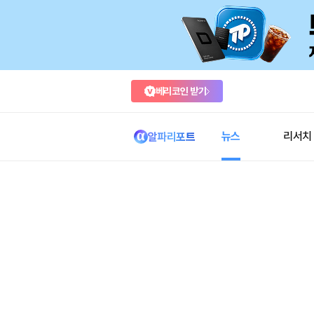
베리코인 받기
뉴스
리서치
알파리포트