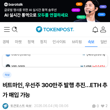
Ethereum (ETH)
₩
2,713,873
(+0.59%)
Tether USDt (USDT)
₩
1,408
(+0.01%)
BNB (BNB)
₩
851,209
(+0.41%)
경제
마켓
정책
정치
인사이트
브리핑
속보
일반
USDC (USDC)
₩
1,409
(0.00%)
XRP (XRP)
₩
1,456
(+0.04%)
Solana (SOL)
₩
108,376
(+0.87%)
속보
비트마인, 우선주 300만주 발행 추진…ETH 추
TRON (TRX)
₩
465.5
(+0.27%)
가 매입 가능
Hyperliquid (HYPE)
₩
77,081
(+0.26%)
토큰포스트 속보
2026.06.04 (목) 08:06
2
0
Dogecoin (DOGE)
₩
98.66
(-0.08%)