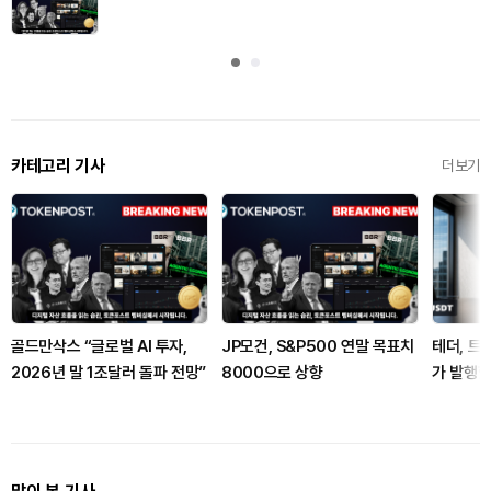
카테고리 기사
더보기
골드만삭스 “글로벌 AI 투자,
JP모건, S&P500 연말 목표치
테더, 트
2026년 말 1조달러 돌파 전망”
8000으로 상향
가 발행