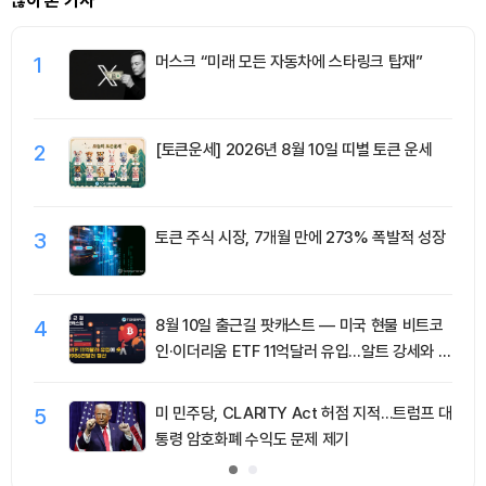
많이 본 기사
1
머스크 “미래 모든 자동차에 스타링크 탑재”
2
[토큰운세] 2026년 8월 10일 띠별 토큰 운세
3
토큰 주식 시장, 7개월 만에 273% 폭발적 성장
4
8월 10일 출근길 팟캐스트 — 미국 현물 비트코
인·이더리움 ETF 11억달러 유입…알트 강세와 숏
청산 동반
5
미 민주당, CLARITY Act 허점 지적…트럼프 대
통령 암호화폐 수익도 문제 제기