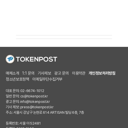
매체소개
1:1 문의
기사제보
광고 문의
이용약관
개인정보처리방침
청소년보호정책
이메일무단수집거부
대표 문의: 02-6674-1012
일반 문의:
cs@tokenpost.kr
광고 문의:
info@tokenpost.kr
기사 제보:
press@tokenpost.kr
주소: 서울시 강남구 논현로 614 ARTISAN 빌딩 6층, 7층
등록번호: 서울 아 52481